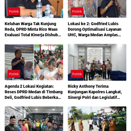
Politik
Politik
Keluhan Warga Tak Kunjung
Lokasi ke 2: Godfried Lubis
Reda, DPRD Minta Rico Waas
Dorong Optimalisasi Layanan
Evaluasi Total Kinerja Dishub
UHC, Warga Medan Amplas
Medan
Diajak Maksimalkan Hak
Berobat Gratis Bermodal KTP
Politik
Politik
Agenda 2 Lokasi Kegiatan:
Ricky Anthony Terima
Reses DPRD Medan di Timbang
Kunjungan Kapolres Langkat,
Deli, Godfried Lubis Beberkan
Sinergi Polri dan Legislatif
Solusi Bantuan Warga hingga
Diperkuat Jaga Kamtibmas
Layanan Kesehatan Gratis