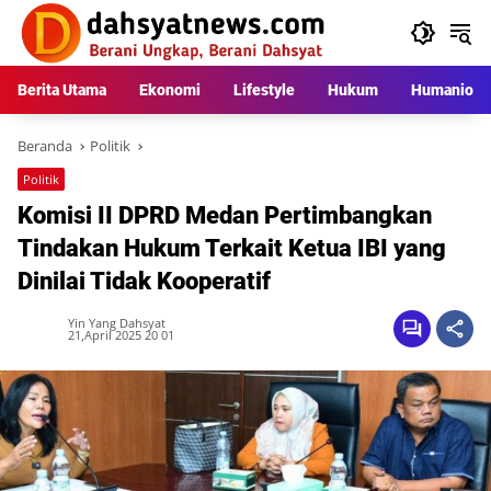
Langsung
ke
konten
Berita Utama
Ekonomi
Lifestyle
Hukum
Humaniora
Beranda
Politik
Politik
Komisi II DPRD Medan Pertimbangkan
Tindakan Hukum Terkait Ketua IBI yang
Dinilai Tidak Kooperatif
Yin Yang Dahsyat
21,April 2025 20 01