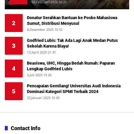
Deli
16,Februari 2026 10 21
Donatur Serahkan Bantuan ke Posko Mahasiswa
2
Sumut, Distribusi Menyusul
8,Desember 2025 10 52
Godfried Lubis: Tak Ada Lagi Anak Medan Putus
3
Sekolah Karena Biaya!
13,April 2025 21 41
Beasiswa, UHC, Hingga Bedah Rumah: Paparan
4
Lengkap Godfried Lubis
5,Juli 2025 19 26
Pencapaian Gemilang! Universitas Audi Indonesia
5
Dominasi Kategori SPMI Terbaik 2024
23,Januari 2025 10 43
Contact Info