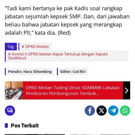
“Tadi kami bertanya ke pak Kadis soal rangkap
jabatan sejumlah kepsek SMP. Dan, dari jawaban
beliau bahwa jabatan kepsek yang merangkap
adalah Plt,” kata dia. (Red)
Tag:
DPRD Medan
Komisi II DPRD Medan Rapat Tertutup dengan Kepala
Disdikbud
Penulis: Hara Sihombing
Editor: Cut Riri
DPRD Medan Tuding Dinas SDABMBK Lakukan
Pembiaran Pembangunan Tembok
Perumahan Mewah Kawasan Medan Polonia
Pos Terkait