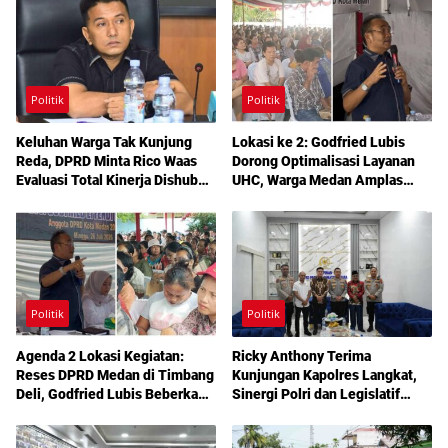
Politik
Politik
Keluhan Warga Tak Kunjung
Lokasi ke 2: Godfried Lubis
Reda, DPRD Minta Rico Waas
Dorong Optimalisasi Layanan
Evaluasi Total Kinerja Dishub
UHC, Warga Medan Amplas
Medan
Diajak Maksimalkan Hak
Berobat Gratis Bermodal KTP
Politik
Politik
Agenda 2 Lokasi Kegiatan:
Ricky Anthony Terima
Reses DPRD Medan di Timbang
Kunjungan Kapolres Langkat,
Deli, Godfried Lubis Beberkan
Sinergi Polri dan Legislatif
Solusi Bantuan Warga hingga
Diperkuat Jaga Kamtibmas
Layanan Kesehatan Gratis