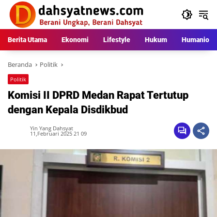
Langsung
ke
konten
Berita Utama
Ekonomi
Lifestyle
Hukum
Humaniora
Beranda
Politik
Politik
Komisi II DPRD Medan Rapat Tertutup
dengan Kepala Disdikbud
Yin Yang Dahsyat
11,Februari 2025 21 09