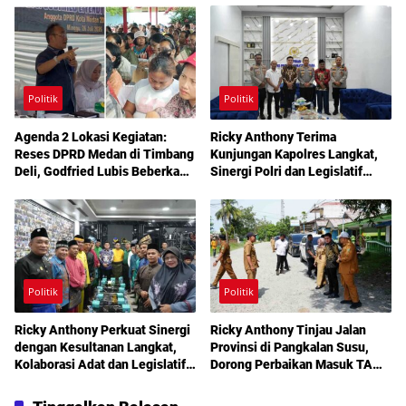
Berobat Gratis Bermodal KTP
Politik
Politik
Agenda 2 Lokasi Kegiatan:
Ricky Anthony Terima
Reses DPRD Medan di Timbang
Kunjungan Kapolres Langkat,
Deli, Godfried Lubis Beberkan
Sinergi Polri dan Legislatif
Solusi Bantuan Warga hingga
Diperkuat Jaga Kamtibmas
Layanan Kesehatan Gratis
Politik
Politik
Ricky Anthony Perkuat Sinergi
Ricky Anthony Tinjau Jalan
dengan Kesultanan Langkat,
Provinsi di Pangkalan Susu,
Kolaborasi Adat dan Legislatif
Dorong Perbaikan Masuk TA
Didorong demi Pembangunan
2027