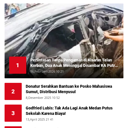
Perlintasan Tanpa Pengaman di Kisaran Telan
1
Korban, Dua Anak Meninggal Disambar KA Putri
Deli
16,Februari 2026 10 21
Donatur Serahkan Bantuan ke Posko Mahasiswa
2
Sumut, Distribusi Menyusul
8,Desember 2025 10 52
Godfried Lubis: Tak Ada Lagi Anak Medan Putus
3
Sekolah Karena Biaya!
13,April 2025 21 41