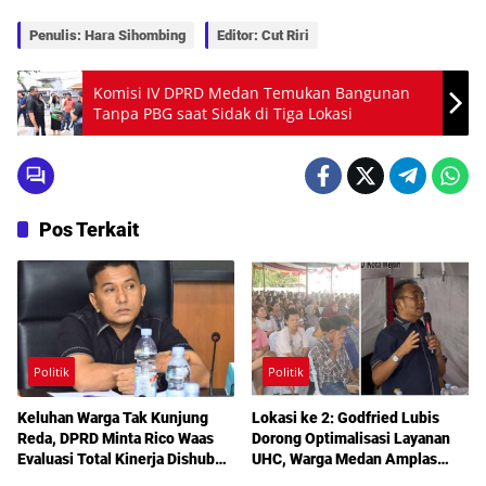
Penulis: Hara Sihombing
Editor: Cut Riri
Komisi IV DPRD Medan Temukan Bangunan
Tanpa PBG saat Sidak di Tiga Lokasi
Pos Terkait
Politik
Politik
Keluhan Warga Tak Kunjung
Lokasi ke 2: Godfried Lubis
Reda, DPRD Minta Rico Waas
Dorong Optimalisasi Layanan
Evaluasi Total Kinerja Dishub
UHC, Warga Medan Amplas
Medan
Diajak Maksimalkan Hak