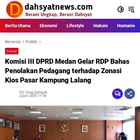
Langsung
ke
konten
Berita Utama
Ekonomi
Lifestyle
Hukum
Humaniora
Beranda
Politik
Politik
Komisi III DPRD Medan Gelar RDP Bahas
Penolakan Pedagang terhadap Zonasi
Kios Pasar Kampung Lalang
Yin Yang Dahsyat
2,Juni 2025 17 54