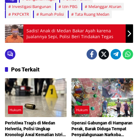
Investigasi Bangunan
Izin PBG
Melanggar Aturan
PKPCKTR
Rumah Polisi
Tata Ruang Medan
Sadis! Anak di Medan Bakar Ayah karena
Jualannya Sepi, Polisi Beri Tindakan Tegas
Pos Terkait
Hukum
Hukum
Peristiwa Tragis di Medan
Operasi Gabungan di Hamparan
Helvetia, Polisi Ungkap
Perak, Barak Diduga Tempat
Kronologi Awal Kematian Istri
Penyalahgunaan Narkoba