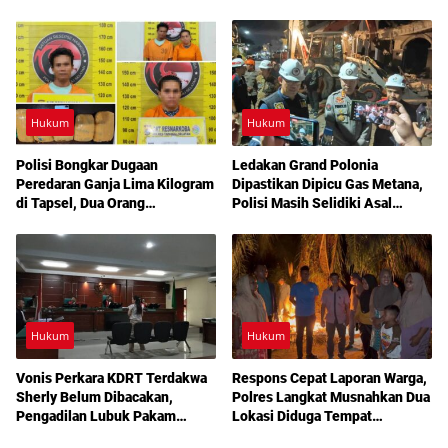
Anggota Polri
Dibakar Aparat
Hukum
Hukum
Polisi Bongkar Dugaan
Ledakan Grand Polonia
Peredaran Ganja Lima Kilogram
Dipastikan Dipicu Gas Metana,
di Tapsel, Dua Orang
Polisi Masih Selidiki Asal
Diamankan
Kebocoran
Hukum
Hukum
Vonis Perkara KDRT Terdakwa
Respons Cepat Laporan Warga,
Sherly Belum Dibacakan,
Polres Langkat Musnahkan Dua
Pengadilan Lubuk Pakam
Lokasi Diduga Tempat
Tetapkan Sidang Lanjutan
Penyalahgunaan Narkotika