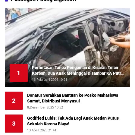
Perlintasan Tanpa Pengaman di Kisaran Telan
1
Korban, Dua Anak Meninggal Disambar KA Putri
Deli
16,Februari 2026 10 21
Donatur Serahkan Bantuan ke Posko Mahasiswa
2
Sumut, Distribusi Menyusul
8,Desember 2025 10 52
Godfried Lubis: Tak Ada Lagi Anak Medan Putus
3
Sekolah Karena Biaya!
13,April 2025 21 41