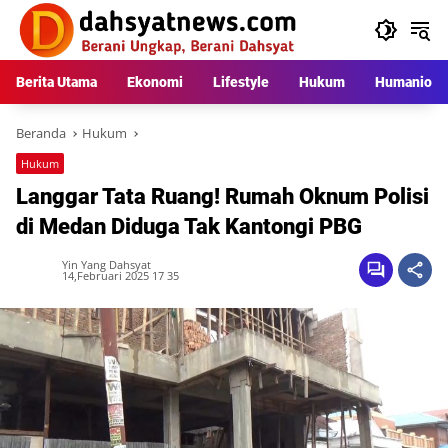
Langsung
ke
konten
Berita Utama
Ekonomi
Lifestyle
Hukum
Humaniora
Beranda
Hukum
Hukum
Langgar Tata Ruang! Rumah Oknum Polisi
di Medan Diduga Tak Kantongi PBG
Yin Yang Dahsyat
14,Februari 2025 17 35