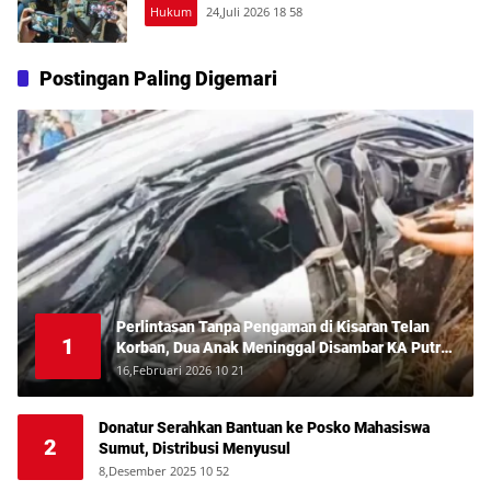
Hukum
24,Juli 2026 18 58
Postingan Paling Digemari
Perlintasan Tanpa Pengaman di Kisaran Telan
1
Korban, Dua Anak Meninggal Disambar KA Putri
Deli
16,Februari 2026 10 21
Donatur Serahkan Bantuan ke Posko Mahasiswa
2
Sumut, Distribusi Menyusul
8,Desember 2025 10 52