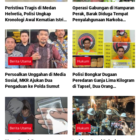
Peristiwa Tragis di Medan
Operasi Gabungan di Hamparan
Helvetia, Polisi Ungkap
Perak, Barak Diduga Tempat
Kronologi Awal Kematian Istri
Penyalahgunaan Narkoba
Anggota Polri
Dibakar Aparat
Berita Utama
Hukum
Persoalkan Unggahan di Media
Polisi Bongkar Dugaan
Sosial, MKR Ajukan Dua
Peredaran Ganja Lima Kilogram
Pengaduan ke Polda Sumut
di Tapsel, Dua Orang
Diamankan
Berita Utama
Hukum