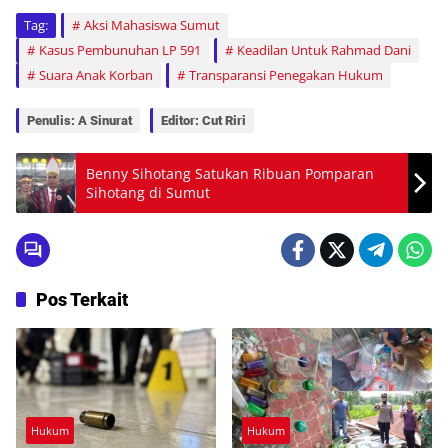
Tag:
Aksi Mahasiswa Sumut
Kasus Pembunuhan LP 591
Keadilan Untuk Rahmad Dani
Suara Anak Korban
Transparansi Penegakan Hukum
Penulis: A Sinurat
Editor: Cut Riri
Benny Sihotang Satukan Ribuan Pomparan
Sihotang di Sumut
Pos Terkait
Hukum
Hukum