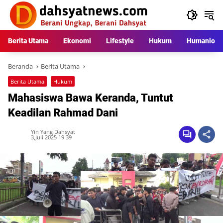
Langsung
ke
konten
Berita Utama
Ekonomi
Lifestyle
Hukum
Humaniora
Beranda
Berita Utama
Berita Utama
Hukum
Mahasiswa Bawa Keranda, Tuntut
Keadilan Rahmad Dani
Yin Yang Dahsyat
3,Juli 2025 19 39