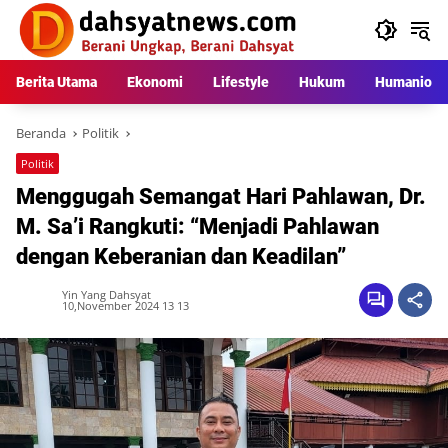
Langsung
ke
konten
Berita Utama
Ekonomi
Lifestyle
Hukum
Humaniora
Beranda
Politik
Politik
Menggugah Semangat Hari Pahlawan, Dr.
M. Sa’i Rangkuti: “Menjadi Pahlawan
dengan Keberanian dan Keadilan”
Yin Yang Dahsyat
10,November 2024 13 13