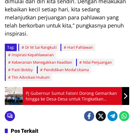
dimulai dari diri kita sendiri. Dengan melakukan
kebaikan kecil setiap hari, kita sedang
melanjutkan perjuangan para pahlawan yang
telah berkorban untuk kita,” pungkasnya penuh
inspirasi.
Tag:
Dr M Sai Rangkuti
Hari Pahlawan
Inspirasi Kepahlawanan
Keberanian Menegakkan Keadilan
Nilai Perjuangan
Pasti Bobby
Pendidikan Modal Utama
Tim Advokasi Hukum
Pj Gubernur Sumut Fatoni Dorong Gemarikan
hingga ke Desa-Desa untuk Tingkatkan
Konsumsi Ikan
Pos Terkait