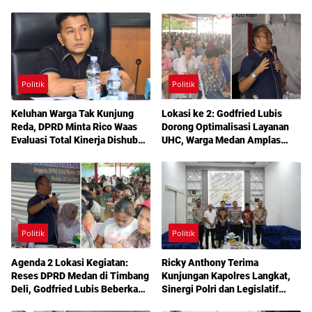
Politik
Politik
Keluhan Warga Tak Kunjung
Lokasi ke 2: Godfried Lubis
Reda, DPRD Minta Rico Waas
Dorong Optimalisasi Layanan
Evaluasi Total Kinerja Dishub
UHC, Warga Medan Amplas
Medan
Diajak Maksimalkan Hak
Berobat Gratis Bermodal KTP
Politik
Politik
Agenda 2 Lokasi Kegiatan:
Ricky Anthony Terima
Reses DPRD Medan di Timbang
Kunjungan Kapolres Langkat,
Deli, Godfried Lubis Beberkan
Sinergi Polri dan Legislatif
Solusi Bantuan Warga hingga
Diperkuat Jaga Kamtibmas