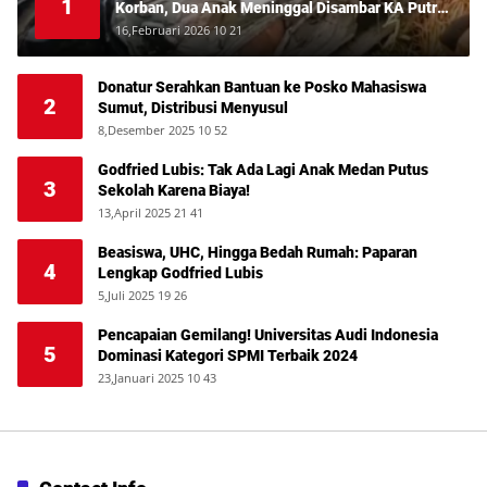
1
Korban, Dua Anak Meninggal Disambar KA Putri
Deli
16,Februari 2026 10 21
Donatur Serahkan Bantuan ke Posko Mahasiswa
2
Sumut, Distribusi Menyusul
8,Desember 2025 10 52
Godfried Lubis: Tak Ada Lagi Anak Medan Putus
3
Sekolah Karena Biaya!
13,April 2025 21 41
Beasiswa, UHC, Hingga Bedah Rumah: Paparan
4
Lengkap Godfried Lubis
5,Juli 2025 19 26
Pencapaian Gemilang! Universitas Audi Indonesia
5
Dominasi Kategori SPMI Terbaik 2024
23,Januari 2025 10 43