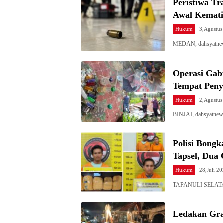
Peristiwa Tr
Awal Kematia
Hukum
3,Agustus
MEDAN, dahsyatnews.
Operasi Gab
Tempat Peny
Hukum
2,Agustus
BINJAI, dahsyatnew
Polisi Bong
Tapsel, Dua
Hukum
28,Juli 2
TAPANULI SELATAN,
Ledakan Gran