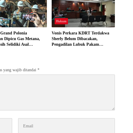
Hukum
 Grand Polonia
Vonis Perkara KDRT Terdakwa
an Dipicu Gas Metana,
Sherly Belum Dibacakan,
sih Selidiki Asal
Pengadilan Lubuk Pakam
an
Tetapkan Sidang Lanjutan Akhir
Juli
s yang wajib ditandai
*