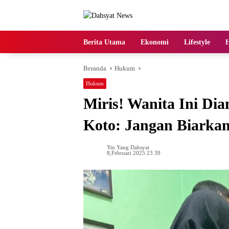
Langsung
ke
konten
Berita Utama
Ekonomi
Lifestyle
Beranda
Hukum
Hukum
Miris! Wanita Ini Dia
Koto: Jangan Biarka
Yin Yang Dahsyat
8,Februari 2025 23 39