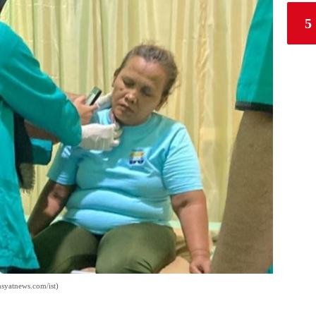
5
syatnews.com/ist)