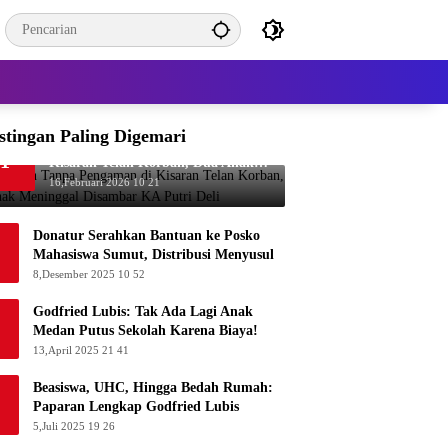
stingan Paling Digemari
Perlintasan Tanpa Pengaman di
1
Kisaran Telan Korban, Dua Anak
Meninggal Disambar KA Putri Deli
16,Februari 2026 10 21
Donatur Serahkan Bantuan ke Posko
Mahasiswa Sumut, Distribusi Menyusul
8,Desember 2025 10 52
Godfried Lubis: Tak Ada Lagi Anak
Medan Putus Sekolah Karena Biaya!
13,April 2025 21 41
Beasiswa, UHC, Hingga Bedah Rumah:
Paparan Lengkap Godfried Lubis
5,Juli 2025 19 26