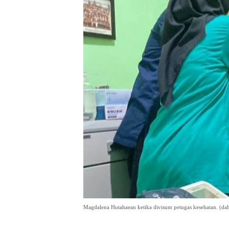
Magdalena Hutahaean ketika divisum petugas kesehatan. (dah