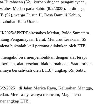
a Hutahaean (52), korban dugaan penganiayaan,
estabes Medan pada Sabtu (8/2/2025). Ia diduga
TB (52), warga Dusun II, Desa Damuli Kebun,
 Labuhan Batu Utara.
/II/2025/SPKT/Polrestabes Medan, Polda Sumatera
ntang Penganiayaan Berat. Menurut kesaksian SS
alena bukanlah kali pertama dilakukan oleh ETB.
u mengaku bisa menyembuhkan dengan alat terapi
berikan, alat tersebut tidak pernah ada. Saat korban
aniaya berkali-kali oleh ETB,” ungkap SS, Sabtu
(6/2/2025), di Jalan Merica Raya, Kelurahan Mangga,
dan. Merasa nyawanya terancam, Magdalena
a menangkap ETB.