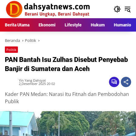
Langsung
ke
konten
Berita Utama
Ekonomi
Lifestyle
Hukum
Humaniora
Beranda
Politik
Politik
PAN Bantah Isu Zulhas Disebut Penyebab
Banjir di Sumatera dan Aceh
Yin Yang Dahsyat
2,Desember 2025 20 02
Kader PAN Medan: Narasi Itu Fitnah dan Pembodohan
Publik