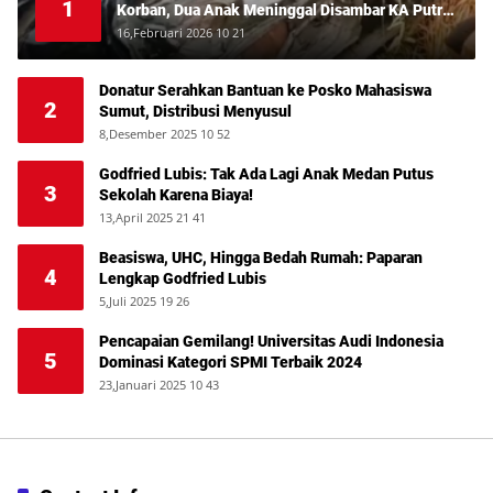
1
Korban, Dua Anak Meninggal Disambar KA Putri
Deli
16,Februari 2026 10 21
Donatur Serahkan Bantuan ke Posko Mahasiswa
2
Sumut, Distribusi Menyusul
8,Desember 2025 10 52
Godfried Lubis: Tak Ada Lagi Anak Medan Putus
3
Sekolah Karena Biaya!
13,April 2025 21 41
Beasiswa, UHC, Hingga Bedah Rumah: Paparan
4
Lengkap Godfried Lubis
5,Juli 2025 19 26
Pencapaian Gemilang! Universitas Audi Indonesia
5
Dominasi Kategori SPMI Terbaik 2024
23,Januari 2025 10 43