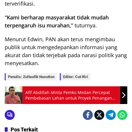
terverifikasi.
“Kami berharap masyarakat tidak mudah
terpengaruh isu murahan,”
tuturnya.
Menurut Edwin, PAN akan terus mengimbau
publik untuk mengedepankan informasi yang
akurat dan tidak terjebak pada narasi politik yang
menyesatkan.
Penulis: Zultaufik Nasution
Editor: Cut Riri
Afif Abdillah Minta Pemko Medan Percepat
Pembebasan Lahan untuk Proyek Penanganan
Banjir
Pos Terkait