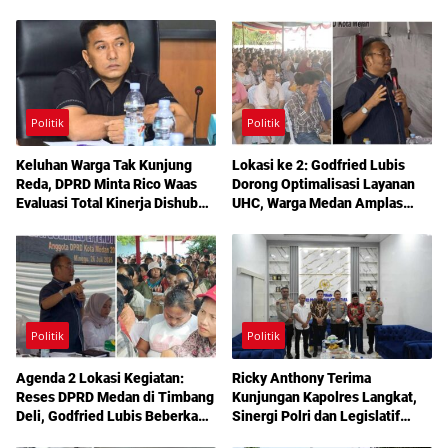
Politik
Politik
Keluhan Warga Tak Kunjung
Lokasi ke 2: Godfried Lubis
Reda, DPRD Minta Rico Waas
Dorong Optimalisasi Layanan
Evaluasi Total Kinerja Dishub
UHC, Warga Medan Amplas
Medan
Diajak Maksimalkan Hak
Berobat Gratis Bermodal KTP
Politik
Politik
Agenda 2 Lokasi Kegiatan:
Ricky Anthony Terima
Reses DPRD Medan di Timbang
Kunjungan Kapolres Langkat,
Deli, Godfried Lubis Beberkan
Sinergi Polri dan Legislatif
Solusi Bantuan Warga hingga
Diperkuat Jaga Kamtibmas