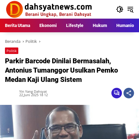
Langsung
ke
konten
Berita Utama
Ekonomi
Lifestyle
Hukum
Humaniora
Beranda
Politik
Politik
Parkir Barcode Dinilai Bermasalah,
Antonius Tumanggor Usulkan Pemko
Medan Kaji Ulang Sistem
Yin Yang Dahsyat
22,Juni 2025 18 12