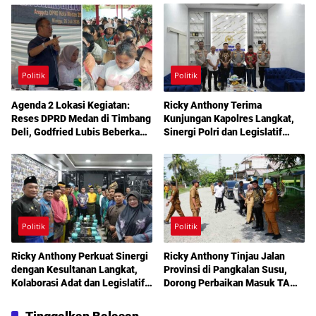
Berobat Gratis Bermodal KTP
Politik
Politik
Agenda 2 Lokasi Kegiatan:
Ricky Anthony Terima
Reses DPRD Medan di Timbang
Kunjungan Kapolres Langkat,
Deli, Godfried Lubis Beberkan
Sinergi Polri dan Legislatif
Solusi Bantuan Warga hingga
Diperkuat Jaga Kamtibmas
Layanan Kesehatan Gratis
Politik
Politik
Ricky Anthony Perkuat Sinergi
Ricky Anthony Tinjau Jalan
dengan Kesultanan Langkat,
Provinsi di Pangkalan Susu,
Kolaborasi Adat dan Legislatif
Dorong Perbaikan Masuk TA
Didorong demi Pembangunan
2027