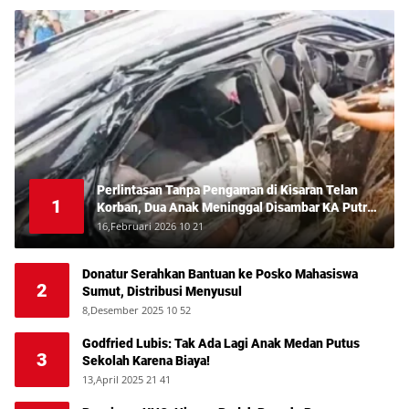
Perlintasan Tanpa Pengaman di Kisaran Telan
1
Korban, Dua Anak Meninggal Disambar KA Putri
Deli
16,Februari 2026 10 21
Donatur Serahkan Bantuan ke Posko Mahasiswa
2
Sumut, Distribusi Menyusul
8,Desember 2025 10 52
Godfried Lubis: Tak Ada Lagi Anak Medan Putus
3
Sekolah Karena Biaya!
13,April 2025 21 41