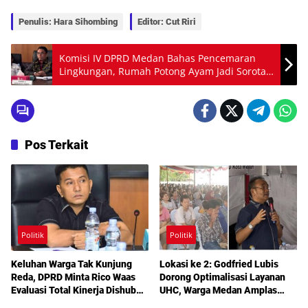
Penulis: Hara Sihombing
Editor: Cut Riri
Komisi IV DPRD Medan Bahas Pencemaran
Lingkungan, Rumah Potong Ayam Jadi Sorotan
Utama
Pos Terkait
Politik
Politik
Keluhan Warga Tak Kunjung
Lokasi ke 2: Godfried Lubis
Reda, DPRD Minta Rico Waas
Dorong Optimalisasi Layanan
Evaluasi Total Kinerja Dishub
UHC, Warga Medan Amplas
Medan
Diajak Maksimalkan Hak