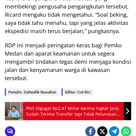
membekingi pengusaha pengangkutan tersebut,
Ricard mengaku tidak mengetahui. “Soal beking,
saya tidak tahu menahu, tapi yang jelas aktivitas
ekspedisi masih terus berjalan,” pungkasnya.
RDP ini menjadi peringatan keras bagi Pemko
Medan dan aparat keamanan untuk segera
mengambil tindakan tegas demi menjaga kondisi
jalan dan kenyamanan warga di kawasan
tersebut.
Penulis: Zultaufik Nasution
Editor: Cut Riri
PNS Digugat Rp2,47 Miliar karena Ingkar Janji,
Sudah Terima Transfer tapi Tolak Pelunasan
Bertahap, Balas Gugat Tuding Lawan Tipu
Rp850 Juta