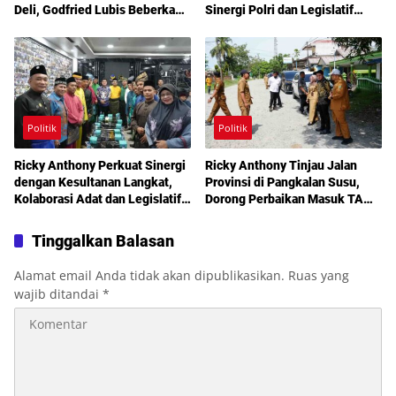
Deli, Godfried Lubis Beberkan
Sinergi Polri dan Legislatif
Solusi Bantuan Warga hingga
Diperkuat Jaga Kamtibmas
Layanan Kesehatan Gratis
Politik
Politik
Ricky Anthony Perkuat Sinergi
Ricky Anthony Tinjau Jalan
dengan Kesultanan Langkat,
Provinsi di Pangkalan Susu,
Kolaborasi Adat dan Legislatif
Dorong Perbaikan Masuk TA
Didorong demi Pembangunan
2027
Tinggalkan Balasan
Alamat email Anda tidak akan dipublikasikan.
Ruas yang
wajib ditandai
*