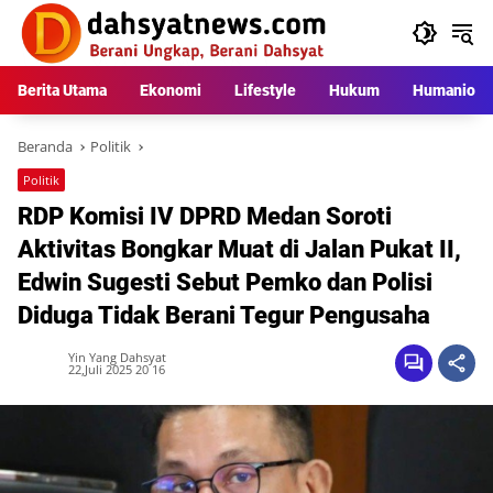
Langsung
ke
konten
Berita Utama
Ekonomi
Lifestyle
Hukum
Humaniora
Beranda
Politik
Politik
RDP Komisi IV DPRD Medan Soroti
Aktivitas Bongkar Muat di Jalan Pukat II,
Edwin Sugesti Sebut Pemko dan Polisi
Diduga Tidak Berani Tegur Pengusaha
Yin Yang Dahsyat
22,Juli 2025 20 16