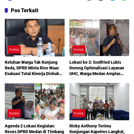
Pos Terkait
Politik
Politik
Keluhan Warga Tak Kunjung
Lokasi ke 2: Godfried Lubis
Reda, DPRD Minta Rico Waas
Dorong Optimalisasi Layanan
Evaluasi Total Kinerja Dishub
UHC, Warga Medan Amplas
Medan
Diajak Maksimalkan Hak
Berobat Gratis Bermodal KTP
Politik
Politik
Agenda 2 Lokasi Kegiatan:
Ricky Anthony Terima
Reses DPRD Medan di Timbang
Kunjungan Kapolres Langkat,