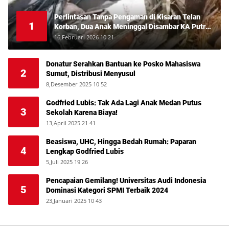
Perlintasan Tanpa Pengaman di Kisaran Telan
1
Korban, Dua Anak Meninggal Disambar KA Putri
Deli
16,Februari 2026 10 21
Donatur Serahkan Bantuan ke Posko Mahasiswa
2
Sumut, Distribusi Menyusul
8,Desember 2025 10 52
Godfried Lubis: Tak Ada Lagi Anak Medan Putus
3
Sekolah Karena Biaya!
13,April 2025 21 41
Beasiswa, UHC, Hingga Bedah Rumah: Paparan
4
Lengkap Godfried Lubis
5,Juli 2025 19 26
Pencapaian Gemilang! Universitas Audi Indonesia
5
Dominasi Kategori SPMI Terbaik 2024
23,Januari 2025 10 43