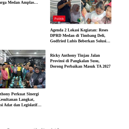
rga Medan Amplas
Maksimalkan Hak Berobat
Bermodal KTP
Politik
Agenda 2 Lokasi Kegiatan: Reses
DPRD Medan di Timbang Deli,
Godfried Lubis Beberkan Solusi
Politik
Bantuan Warga hingga Layanan
Kesehatan Gratis
Ricky Anthony Tinjau Jalan
Provinsi di Pangkalan Susu,
Dorong Perbaikan Masuk TA 2027
thony Perkuat Sinergi
esultanan Langkat,
si Adat dan Legislatif
g demi Pembangunan