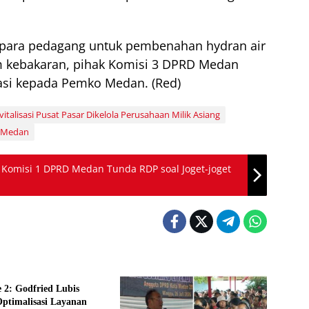
 para pedagang untuk pembenahan hydran air
kebakaran, pihak Komisi 3 DPRD Medan
si kepada Pemko Medan. (Red)
alisasi Pusat Pasar Dikelola Perusahaan Milik Asiang
D Medan
 Komisi 1 DPRD Medan Tunda RDP soal Joget-joget
e 2: Godfried Lubis
ptimalisasi Layanan