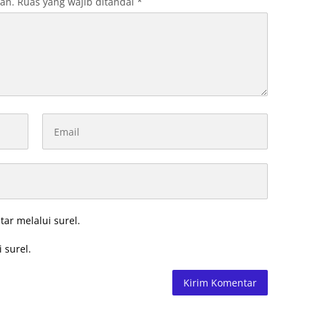
kan.
Ruas yang wajib ditandai
*
tar melalui surel.
 surel.