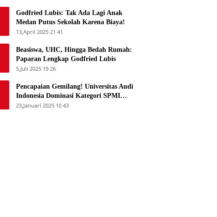
Godfried Lubis: Tak Ada Lagi Anak
Medan Putus Sekolah Karena Biaya!
13,April 2025 21 41
Beasiswa, UHC, Hingga Bedah Rumah:
Paparan Lengkap Godfried Lubis
5,Juli 2025 19 26
Pencapaian Gemilang! Universitas Audi
Indonesia Dominasi Kategori SPMI
Terbaik 2024
23,Januari 2025 10 43