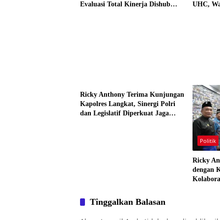
Evaluasi Total Kinerja Dishub
UHC, Wa
Medan
Diajak 
Gratis 
Politik
Ricky Anthony Terima Kunjungan
Kapolres Langkat, Sinergi Polri
dan Legislatif Diperkuat Jaga
Kamtibmas
Politik
Ricky An
dengan K
Kolabora
Didoron
Tinggalkan Balasan