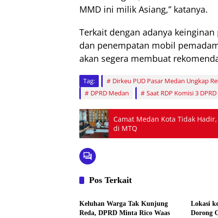
MMD ini milik Asiang,” katanya.
Terkait dengan adanya keinginan
dan penempatan mobil pemadam 
akan segera membuat rekomenda
Tag:
Dirkeu PUD Pasar Medan Ungkap Revit
DPRD Medan
Saat RDP Komisi 3 DPR
Camat Medan Kota Tidak Hadir,
di MTQ
Pos Terkait
Politik
Politik
Keluhan Warga Tak Kunjung
Lokasi k
Reda, DPRD Minta Rico Waas
Dorong O