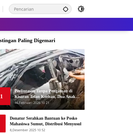
stingan Paling Digemari
Perlintasan Tanpa Pengaman di
1
Kisaran Telan Korban, Dua Anak
Meninggal Disambar KA Putri Deli
16,Februari 2026 10 21
Donatur Serahkan Bantuan ke Posko
Mahasiswa Sumut, Distribusi Menyusul
8,Desember 2025 10 52