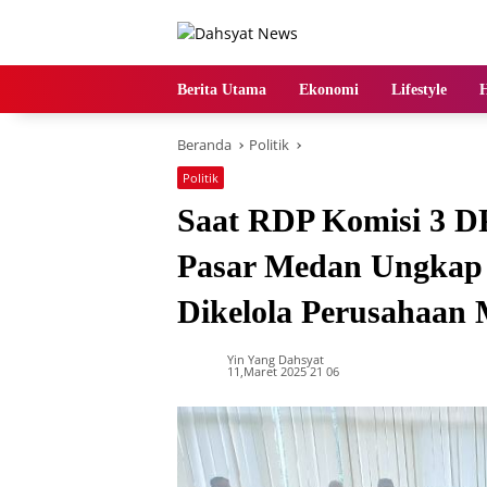
Langsung
ke
konten
Berita Utama
Ekonomi
Lifestyle
Beranda
Politik
Politik
Saat RDP Komisi 3 
Pasar Medan Ungkap R
Dikelola Perusahaan 
Yin Yang Dahsyat
11,Maret 2025 21 06