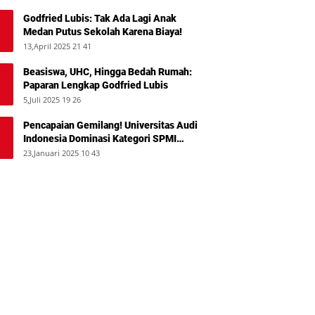
Godfried Lubis: Tak Ada Lagi Anak
Medan Putus Sekolah Karena Biaya!
13,April 2025 21 41
Beasiswa, UHC, Hingga Bedah Rumah:
Paparan Lengkap Godfried Lubis
5,Juli 2025 19 26
Pencapaian Gemilang! Universitas Audi
Indonesia Dominasi Kategori SPMI
Terbaik 2024
23,Januari 2025 10 43