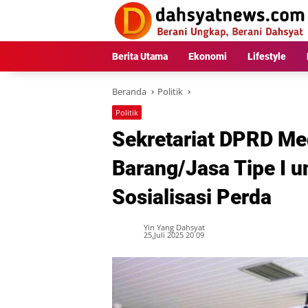
Langsung
ke
konten
Berita Utama
Ekonomi
Lifestyle
Beranda
Politik
Politik
Sekretariat DPRD Me
Barang/Jasa Tipe I 
Sosialisasi Perda
Yin Yang Dahsyat
25,Juli 2025 20 09