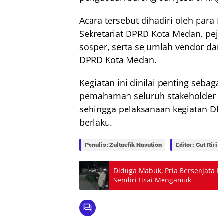
Acara tersebut dihadiri oleh par
Sekretariat DPRD Kota Medan, pe
sosper, serta sejumlah vendor da
DPRD Kota Medan.
Kegiatan ini dinilai penting seba
pemahaman seluruh stakeholder 
sehingga pelaksanaan kegiatan DP
berlaku.
Penulis: Zultaufik Nasution
Editor: Cut Riri
Diduga Mabuk, Pria Bersenjata
Sendiri Usai Mengamuk