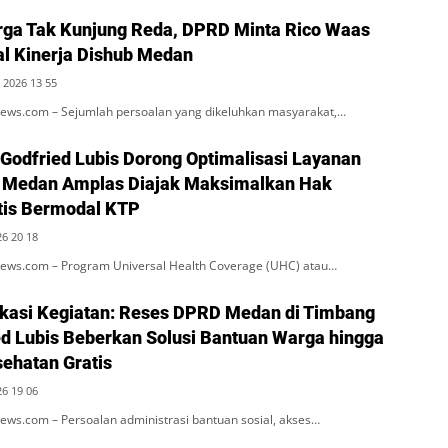
ga Tak Kunjung Reda, DPRD Minta Rico Waas
al Kinerja Dishub Medan
 2026 13 55
ws.com – Sejumlah persoalan yang dikeluhkan masyarakat,…
 Godfried Lubis Dorong Optimalisasi Layanan
 Medan Amplas Diajak Maksimalkan Hak
tis Bermodal KTP
26 20 18
ws.com – Program Universal Health Coverage (UHC) atau…
kasi Kegiatan: Reses DPRD Medan di Timbang
ied Lubis Beberkan Solusi Bantuan Warga hingga
ehatan Gratis
26 19 06
ws.com – Persoalan administrasi bantuan sosial, akses…