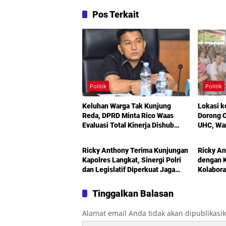
Pos Terkait
Politik
Politik
Keluhan Warga Tak Kunjung
Lokasi k
Reda, DPRD Minta Rico Waas
Dorong O
Evaluasi Total Kinerja Dishub
UHC, Wa
Politik
Politik
Medan
Maksimal
Bermoda
Ricky Anthony Terima Kunjungan
Ricky An
Kapolres Langkat, Sinergi Polri
dengan K
dan Legislatif Diperkuat Jaga
Kolabora
Kamtibmas
Didoron
Tinggalkan Balasan
Alamat email Anda tidak akan dipublikasi