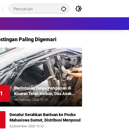
stingan Paling Digemari
Perlintasan Tanpa Pengaman di
1
Kisaran Telan Korban, Dua Anak
Meninggal Disambar KA Putri Deli
16,Februari 2026 10 21
Donatur Serahkan Bantuan ke Posko
Mahasiswa Sumut, Distribusi Menyusul
8,Desember 2025 10 52