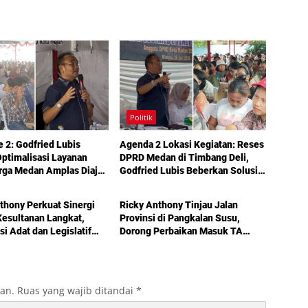
Politik
e 2: Godfried Lubis
Agenda 2 Lokasi Kegiatan: Reses
ptimalisasi Layanan
DPRD Medan di Timbang Deli,
rga Medan Amplas Diajak
Godfried Lubis Beberkan Solusi
Politik
kan Hak Berobat Gratis
Bantuan Warga hingga Layanan
l KTP
Kesehatan Gratis
thony Perkuat Sinergi
Ricky Anthony Tinjau Jalan
esultanan Langkat,
Provinsi di Pangkalan Susu,
si Adat dan Legislatif
Dorong Perbaikan Masuk TA
g demi Pembangunan
2027
kan.
Ruas yang wajib ditandai
*