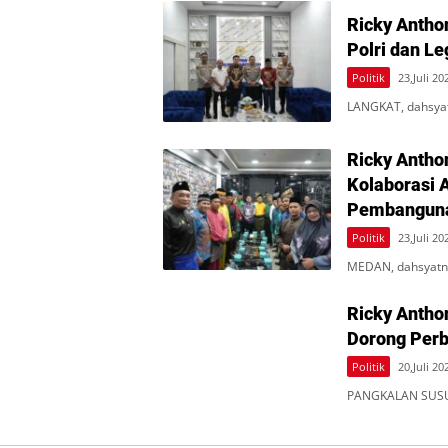
Ricky Antho
Polri dan L
Politik
23,Juli 20
LANGKAT, dahsyatn
Ricky Antho
Kolaborasi A
Pembangun
Politik
23,Juli 20
MEDAN, dahsyatne
Ricky Anthon
Dorong Perb
Politik
20,Juli 20
PANGKALAN SUSU, 