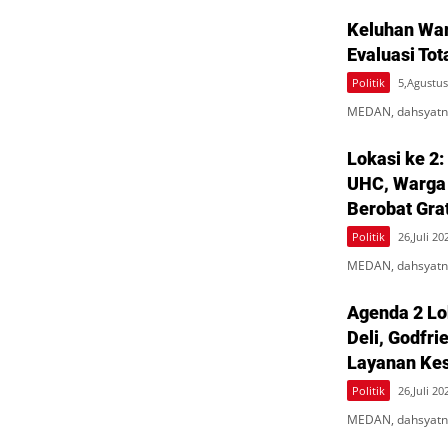
Keluhan War
Evaluasi Tot
Politik
5,Agustus
MEDAN, dahsyatne
Lokasi ke 2:
UHC, Warga
Berobat Gra
Politik
26,Juli 20
MEDAN, dahsyatne
Agenda 2 Lo
Deli, Godfr
Layanan Kes
Politik
26,Juli 20
MEDAN, dahsyatne