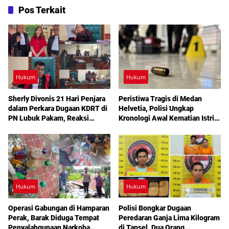
Pos Terkait
Hukum
Hukum
Sherly Divonis 21 Hari Penjara
Peristiwa Tragis di Medan
dalam Perkara Dugaan KDRT di
Helvetia, Polisi Ungkap
PN Lubuk Pakam, Reaksi
Kronologi Awal Kematian Istri
Emosional dan Rencana
Anggota Polri
Banding Jadi Sorotan
Hukum
Hukum
Operasi Gabungan di Hamparan
Polisi Bongkar Dugaan
Perak, Barak Diduga Tempat
Peredaran Ganja Lima Kilogram
Penyalahgunaan Narkoba
di Tapsel, Dua Orang