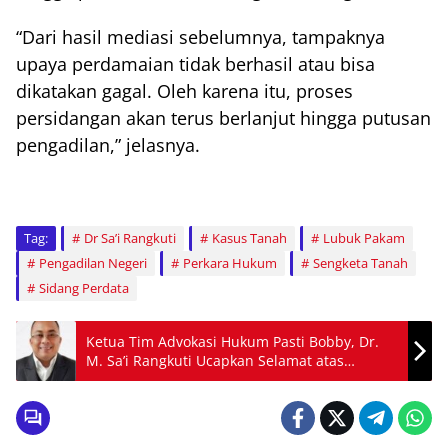
“Dari hasil mediasi sebelumnya, tampaknya
upaya perdamaian tidak berhasil atau bisa
dikatakan gagal. Oleh karena itu, proses
persidangan akan terus berlanjut hingga putusan
pengadilan,” jelasnya.
Tag:
Dr Sa’i Rangkuti
Kasus Tanah
Lubuk Pakam
Pengadilan Negeri
Perkara Hukum
Sengketa Tanah
Sidang Perdata
Ketua Tim Advokasi Hukum Pasti Bobby, Dr.
M. Sa’i Rangkuti Ucapkan Selamat atas
Pelantikan Gubernur dan Wakil Gubernur
Sumatera Utara