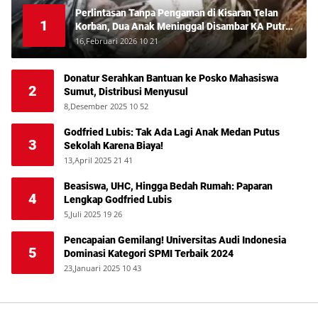
Perlintasan Tanpa Pengaman di Kisaran Telan
1
Korban, Dua Anak Meninggal Disambar KA Putri
Deli
16,Februari 2026 10 21
Donatur Serahkan Bantuan ke Posko Mahasiswa
2
Sumut, Distribusi Menyusul
8,Desember 2025 10 52
Godfried Lubis: Tak Ada Lagi Anak Medan Putus
3
Sekolah Karena Biaya!
13,April 2025 21 41
Beasiswa, UHC, Hingga Bedah Rumah: Paparan
4
Lengkap Godfried Lubis
5,Juli 2025 19 26
Pencapaian Gemilang! Universitas Audi Indonesia
5
Dominasi Kategori SPMI Terbaik 2024
23,Januari 2025 10 43