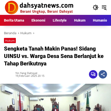
Langsung
ke
konten
Berita Utama
Ekonomi
Lifestyle
Hukum
Humaniora
Beranda
Hukum
Hukum
Sengketa Tanah Makin Panas! Sidang
UINSU vs. Warga Desa Sena Berlanjut ke
Tahap Berikutnya
Yin Yang Dahsyat
19,Februari 2025 20 15