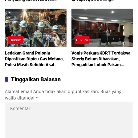
Dibakar Aparat
Diamankan
Hukum
Hukum
Ledakan Grand Polonia
Vonis Perkara KDRT Terdakwa
Dipastikan Dipicu Gas Metana,
Sherly Belum Dibacakan,
Polisi Masih Selidiki Asal
Pengadilan Lubuk Pakam
Kebocoran
Tetapkan Sidang Lanjutan
Akhir Juli
Tinggalkan Balasan
Alamat email Anda tidak akan dipublikasikan.
Ruas yang
wajib ditandai
*