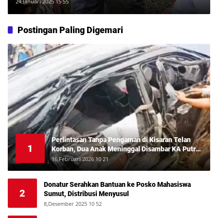
Dukungan Moril dan Materi
24,Januari 2025 15 55
Postingan Paling Digemari
Perlintasan Tanpa Pengaman di Kisaran Telan
1
Korban, Dua Anak Meninggal Disambar KA Putri
Deli
16,Februari 2026 10 21
Donatur Serahkan Bantuan ke Posko Mahasiswa
2
Sumut, Distribusi Menyusul
8,Desember 2025 10 52