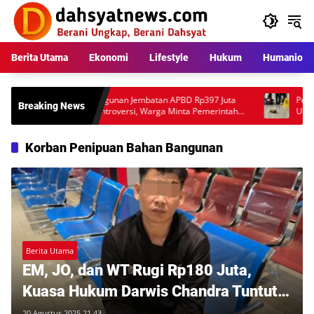
Langsung
ke
konten
Berita Utama
Ekonomi
Lifestyle
Hukum
Humaniora
Pembangunan Jembatan APBD Rp397 Juta
Peristiwa 
Breaking News
Tuai Kontroversi, Warga Minta Pemerintah
Ungkap Kr
Audit Teknis Proyek
Anggota P
Korban Penipuan Bahan Bangunan
Berita Utama
EM, JO, dan WT Rugi Rp180 Juta,
Kuasa Hukum Darwis Chandra Tuntut
AK di Polrestabes Medan
20,Agustus 2025 21 43