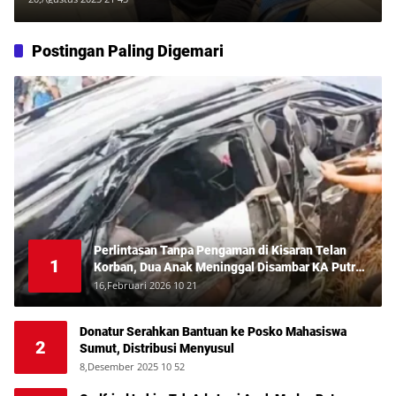
Postingan Paling Digemari
Perlintasan Tanpa Pengaman di Kisaran Telan
1
Korban, Dua Anak Meninggal Disambar KA Putri
Deli
16,Februari 2026 10 21
Donatur Serahkan Bantuan ke Posko Mahasiswa
2
Sumut, Distribusi Menyusul
8,Desember 2025 10 52