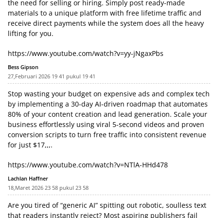
the need for selling or hiring. Simply post ready-made
materials to a unique platform with free lifetime traffic and
receive direct payments while the system does all the heavy
lifting for you.
https://www.youtube.com/watch?v=yy-jNgaxPbs
Bess Gipson
27,Februari 2026 19 41 pukul 19 41
Stop wasting your budget on expensive ads and complex tech
by implementing a 30-day AI-driven roadmap that automates
80% of your content creation and lead generation. Scale your
business effortlessly using viral 5-second videos and proven
conversion scripts to turn free traffic into consistent revenue
for just $17,,,.
https://www.youtube.com/watch?v=NTlA-HHd478
Lachlan Haffner
18,Maret 2026 23 58 pukul 23 58
Are you tired of “generic AI” spitting out robotic, soulless text
that readers instantly reject? Most aspiring publishers fail