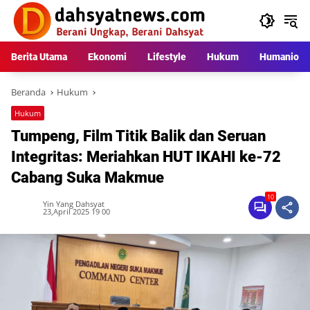
Langsung
ke
konten
Berita Utama
Ekonomi
Lifestyle
Hukum
Humaniora
Beranda
Hukum
Hukum
Tumpeng, Film Titik Balik dan Seruan
Integritas: Meriahkan HUT IKAHI ke-72
Cabang Suka Makmue
10
Yin Yang Dahsyat
23,April 2025 19 00