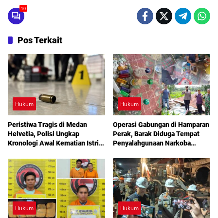
10
Pos Terkait
Hukum
Hukum
Peristiwa Tragis di Medan
Operasi Gabungan di Hamparan
Helvetia, Polisi Ungkap
Perak, Barak Diduga Tempat
Kronologi Awal Kematian Istri
Penyalahgunaan Narkoba
Anggota Polri
Dibakar Aparat
Hukum
Hukum