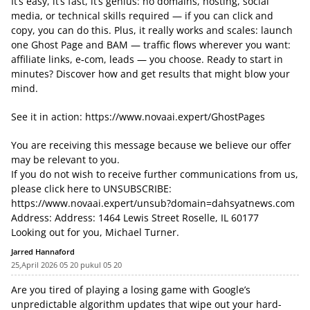
It’s easy, it’s fast, it’s genius: no domains, hosting, social
media, or technical skills required — if you can click and
copy, you can do this. Plus, it really works and scales: launch
one Ghost Page and BAM — traffic flows wherever you want:
affiliate links, e‑com, leads — you choose. Ready to start in
minutes? Discover how and get results that might blow your
mind.
See it in action:
https://www.novaai.expert/GhostPages
You are receiving this message because we believe our offer
may be relevant to you.
If you do not wish to receive further communications from us,
please click here to UNSUBSCRIBE:
https://www.novaai.expert/unsub?domain=dahsyatnews.com
Address: Address: 1464 Lewis Street Roselle, IL 60177
Looking out for you, Michael Turner.
Jarred Hannaford
25,April 2026 05 20 pukul 05 20
Are you tired of playing a losing game with Google’s
unpredictable algorithm updates that wipe out your hard-