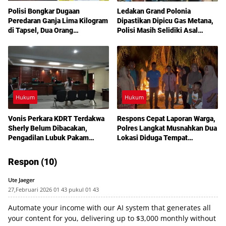
Polisi Bongkar Dugaan
Ledakan Grand Polonia
Peredaran Ganja Lima Kilogram
Dipastikan Dipicu Gas Metana,
di Tapsel, Dua Orang
Polisi Masih Selidiki Asal
Diamankan
Kebocoran
Hukum
Hukum
Vonis Perkara KDRT Terdakwa
Respons Cepat Laporan Warga,
Sherly Belum Dibacakan,
Polres Langkat Musnahkan Dua
Pengadilan Lubuk Pakam
Lokasi Diduga Tempat
Tetapkan Sidang Lanjutan
Penyalahgunaan Narkotika
Akhir Juli
Respon (10)
Ute Jaeger
27,Februari 2026 01 43 pukul 01 43
Automate your income with our AI system that generates all
your content for you, delivering up to $3,000 monthly without