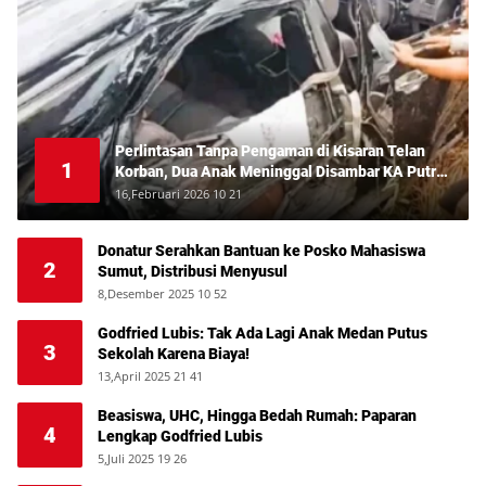
Perlintasan Tanpa Pengaman di Kisaran Telan
1
Korban, Dua Anak Meninggal Disambar KA Putri
Deli
16,Februari 2026 10 21
Donatur Serahkan Bantuan ke Posko Mahasiswa
2
Sumut, Distribusi Menyusul
8,Desember 2025 10 52
Godfried Lubis: Tak Ada Lagi Anak Medan Putus
3
Sekolah Karena Biaya!
13,April 2025 21 41
Beasiswa, UHC, Hingga Bedah Rumah: Paparan
4
Lengkap Godfried Lubis
5,Juli 2025 19 26