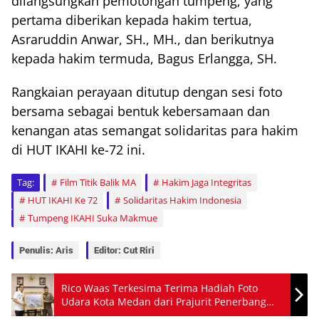
dilangsungkan pemotongan tumpeng, yang
pertama diberikan kepada hakim tertua,
Asraruddin Anwar, SH., MH., dan berikutnya
kepada hakim termuda, Bagus Erlangga, SH.
Rangkaian perayaan ditutup dengan sesi foto
bersama sebagai bentuk kebersamaan dan
kenangan atas semangat solidaritas para hakim
di HUT IKAHI ke-72 ini.
Tag:
Film Titik Balik MA
Hakim Jaga Integritas
HUT IKAHI Ke 72
Solidaritas Hakim Indonesia
Tumpeng IKAHI Suka Makmue
Penulis: Aris
Editor: Cut Riri
Rico Waas Terkesima Terima Hadiah Foto
Udara Kota Medan dari Prajurit Penerbang
Elit TNI AU