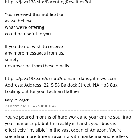
https://java138.site/ParentingRoyaltiesBot
You received this notification
as we believe
what we’re offering
could be useful to you.
If you do not wish to receive
any more messages from us,
simply
unsubscribe from these emails:
https://java138.site/unsub?domain=dahsyatnews.com
Address: Address: 2215 56 Baldock Street, NA Hp5 8qg
Looking out for you, Lachlan Haffner.
Kory St Ledger
20,Maret 2026 01 45 pukul 01 45
You’ve poured months of hard work and your entire soul into
your manuscript, but the reality is harsh: your book is
effectively “invisible” in the vast ocean of Amazon. You’re
spending more time struggling with marketing and endless