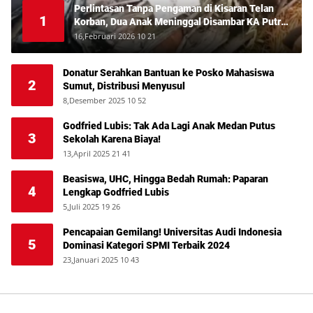
Perlintasan Tanpa Pengaman di Kisaran Telan
1
Korban, Dua Anak Meninggal Disambar KA Putri
Deli
16,Februari 2026 10 21
Donatur Serahkan Bantuan ke Posko Mahasiswa
2
Sumut, Distribusi Menyusul
8,Desember 2025 10 52
Godfried Lubis: Tak Ada Lagi Anak Medan Putus
3
Sekolah Karena Biaya!
13,April 2025 21 41
Beasiswa, UHC, Hingga Bedah Rumah: Paparan
4
Lengkap Godfried Lubis
5,Juli 2025 19 26
Pencapaian Gemilang! Universitas Audi Indonesia
5
Dominasi Kategori SPMI Terbaik 2024
23,Januari 2025 10 43