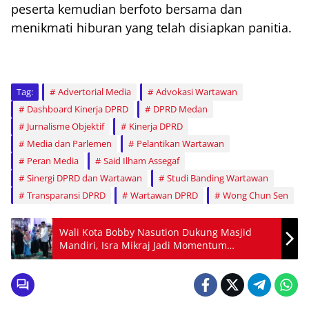
peserta kemudian berfoto bersama dan
menikmati hiburan yang telah disiapkan panitia.
Tag:
Advertorial Media
Advokasi Wartawan
Dashboard Kinerja DPRD
DPRD Medan
Jurnalisme Objektif
Kinerja DPRD
Media dan Parlemen
Pelantikan Wartawan
Peran Media
Said Ilham Assegaf
Sinergi DPRD dan Wartawan
Studi Banding Wartawan
Transparansi DPRD
Wartawan DPRD
Wong Chun Sen
Wali Kota Bobby Nasution Dukung Masjid
Mandiri, Isra Mikraj Jadi Momentum
Spiritualitas