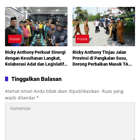
Solusi Bantuan Warga hingga
Diperkuat Jaga Kamtibmas
Layanan Kesehatan Gratis
Politik
Politik
Ricky Anthony Perkuat Sinergi
Ricky Anthony Tinjau Jalan
dengan Kesultanan Langkat,
Provinsi di Pangkalan Susu,
Kolaborasi Adat dan Legislatif
Dorong Perbaikan Masuk TA
Didorong demi Pembangunan
2027
Tinggalkan Balasan
Alamat email Anda tidak akan dipublikasikan.
Ruas yang
wajib ditandai
*