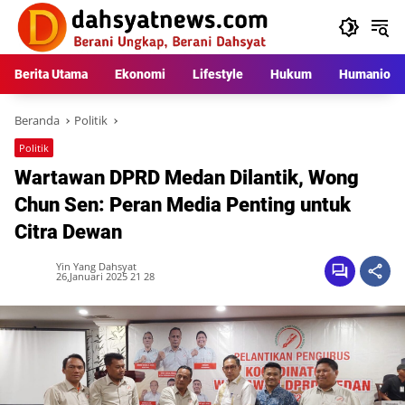
Langsung
ke
konten
Berita Utama
Ekonomi
Lifestyle
Hukum
Humaniora
Beranda
Politik
Politik
Wartawan DPRD Medan Dilantik, Wong
Chun Sen: Peran Media Penting untuk
Citra Dewan
Yin Yang Dahsyat
26,Januari 2025 21 28