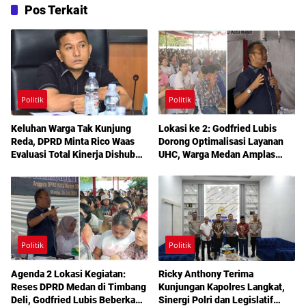
Pos Terkait
Politik
Politik
Keluhan Warga Tak Kunjung
Lokasi ke 2: Godfried Lubis
Reda, DPRD Minta Rico Waas
Dorong Optimalisasi Layanan
Evaluasi Total Kinerja Dishub
UHC, Warga Medan Amplas
Medan
Diajak Maksimalkan Hak
Berobat Gratis Bermodal KTP
Politik
Politik
Agenda 2 Lokasi Kegiatan:
Ricky Anthony Terima
Reses DPRD Medan di Timbang
Kunjungan Kapolres Langkat,
Deli, Godfried Lubis Beberkan
Sinergi Polri dan Legislatif