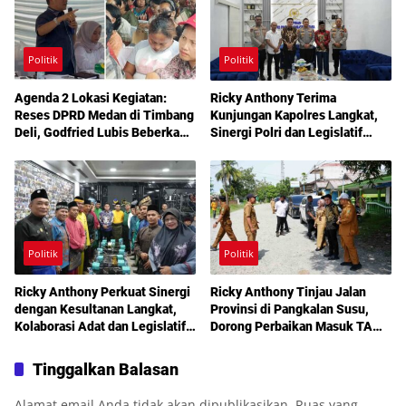
Politik
Politik
Agenda 2 Lokasi Kegiatan:
Ricky Anthony Terima
Reses DPRD Medan di Timbang
Kunjungan Kapolres Langkat,
Deli, Godfried Lubis Beberkan
Sinergi Polri dan Legislatif
Solusi Bantuan Warga hingga
Diperkuat Jaga Kamtibmas
Layanan Kesehatan Gratis
Politik
Politik
Ricky Anthony Perkuat Sinergi
Ricky Anthony Tinjau Jalan
dengan Kesultanan Langkat,
Provinsi di Pangkalan Susu,
Kolaborasi Adat dan Legislatif
Dorong Perbaikan Masuk TA
Didorong demi Pembangunan
2027
Tinggalkan Balasan
Alamat email Anda tidak akan dipublikasikan.
Ruas yang