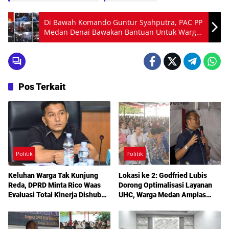
Di Bawah Komando Guntur Syahputra, PAC PP
Medan Denai Bawakan Bantuan Untuk Warga
Terdampak Banjir
Pos Terkait
Politik
Politik
Keluhan Warga Tak Kunjung
Lokasi ke 2: Godfried Lubis
Reda, DPRD Minta Rico Waas
Dorong Optimalisasi Layanan
Evaluasi Total Kinerja Dishub
UHC, Warga Medan Amplas
Medan
Diajak Maksimalkan Hak
Berobat Gratis Bermodal KTP