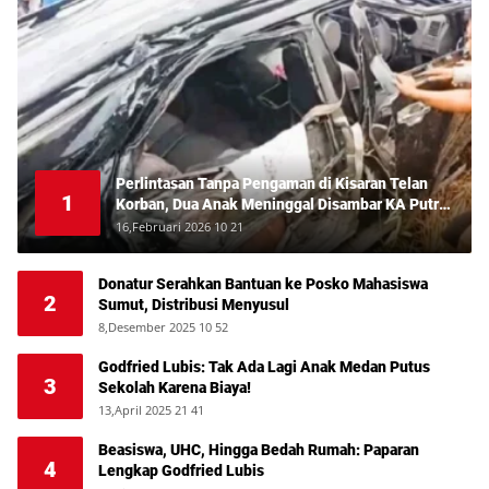
Perlintasan Tanpa Pengaman di Kisaran Telan
1
Korban, Dua Anak Meninggal Disambar KA Putri
Deli
16,Februari 2026 10 21
Donatur Serahkan Bantuan ke Posko Mahasiswa
2
Sumut, Distribusi Menyusul
8,Desember 2025 10 52
Godfried Lubis: Tak Ada Lagi Anak Medan Putus
3
Sekolah Karena Biaya!
13,April 2025 21 41
Beasiswa, UHC, Hingga Bedah Rumah: Paparan
4
Lengkap Godfried Lubis