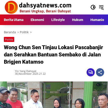
Langsung
ke
konten
Berita Utama
Ekonomi
Lifestyle
Hukum
Humaniora
Beranda
Politik
Politik
Wong Chun Sen Tinjau Lokasi Pascabanjir
dan Serahkan Bantuan Sembako di Jalan
Brigjen Katamso
Yin Yang Dahsyat
30,November 2025 21 22