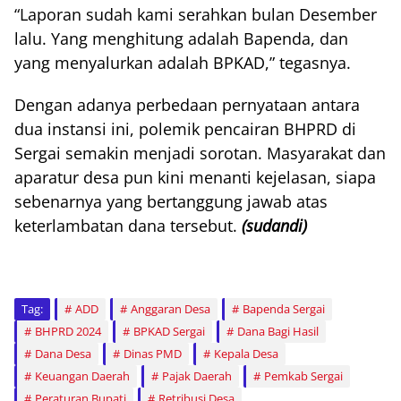
“Laporan sudah kami serahkan bulan Desember
lalu. Yang menghitung adalah Bapenda, dan
yang menyalurkan adalah BPKAD,” tegasnya.
Dengan adanya perbedaan pernyataan antara
dua instansi ini, polemik pencairan BHPRD di
Sergai semakin menjadi sorotan. Masyarakat dan
aparatur desa pun kini menanti kejelasan, siapa
sebenarnya yang bertanggung jawab atas
keterlambatan dana tersebut.
(sudandi)
Tag:
ADD
Anggaran Desa
Bapenda Sergai
BHPRD 2024
BPKAD Sergai
Dana Bagi Hasil
Dana Desa
Dinas PMD
Kepala Desa
Keuangan Daerah
Pajak Daerah
Pemkab Sergai
Peraturan Bupati
Retribusi Desa