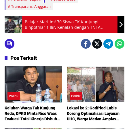
Transparansi Anggaran
Belajar Maritim! 70 Siswa TK Kunjungi
Binpotmar 1 Ilir, Kenalan dengan TNI AL
Pos Terkait
Politik
Politik
Keluhan Warga Tak Kunjung
Lokasi ke 2: Godfried Lubis
Reda, DPRD Minta Rico Waas
Dorong Optimalisasi Layanan
Evaluasi Total Kinerja Dishub
UHC, Warga Medan Amplas
Medan
Diajak Maksimalkan Hak