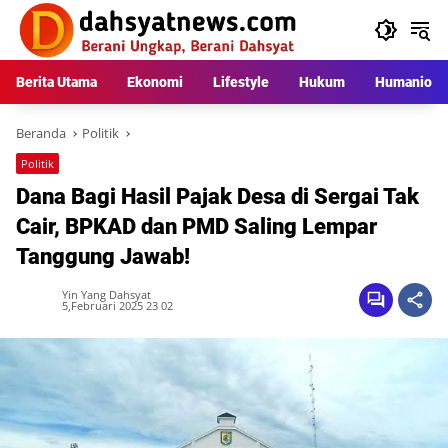
Langsung
ke
konten
Berita Utama
Ekonomi
Lifestyle
Hukum
Humaniora
Beranda
Politik
Politik
Dana Bagi Hasil Pajak Desa di Sergai Tak
Cair, BPKAD dan PMD Saling Lempar
Tanggung Jawab!
Yin Yang Dahsyat
5,Februari 2025 23 02