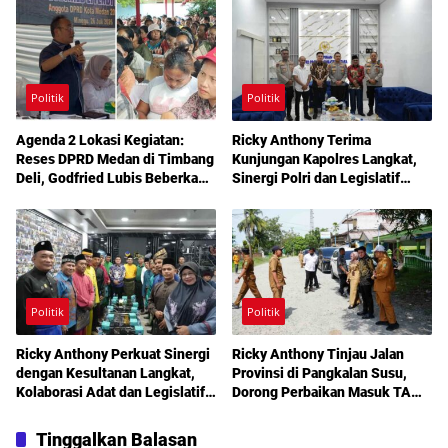
Berobat Gratis Bermodal KTP
Politik
Politik
Agenda 2 Lokasi Kegiatan:
Ricky Anthony Terima
Reses DPRD Medan di Timbang
Kunjungan Kapolres Langkat,
Deli, Godfried Lubis Beberkan
Sinergi Polri dan Legislatif
Solusi Bantuan Warga hingga
Diperkuat Jaga Kamtibmas
Layanan Kesehatan Gratis
Politik
Politik
Ricky Anthony Perkuat Sinergi
Ricky Anthony Tinjau Jalan
dengan Kesultanan Langkat,
Provinsi di Pangkalan Susu,
Kolaborasi Adat dan Legislatif
Dorong Perbaikan Masuk TA
Didorong demi Pembangunan
2027
Tinggalkan Balasan