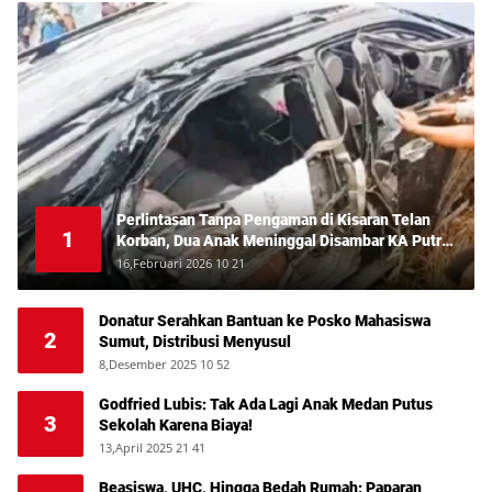
Perlintasan Tanpa Pengaman di Kisaran Telan
1
Korban, Dua Anak Meninggal Disambar KA Putri
Deli
16,Februari 2026 10 21
Donatur Serahkan Bantuan ke Posko Mahasiswa
2
Sumut, Distribusi Menyusul
8,Desember 2025 10 52
Godfried Lubis: Tak Ada Lagi Anak Medan Putus
3
Sekolah Karena Biaya!
13,April 2025 21 41
Beasiswa, UHC, Hingga Bedah Rumah: Paparan