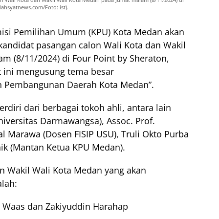
dahsyatnews.com/Foto: ist).
isi Pemilihan Umum (KPU) Kota Medan akan
kandidat pasangan calon Wali Kota dan Wakil
 (8/11/2024) di Four Point by Sheraton,
t ini mengusung tema besar
an Pembangunan Daerah Kota Medan”.
rdiri dari berbagai tokoh ahli, antara lain
niversitas Darmawangsa), Assoc. Prof.
l Marawa (Dosen FISIP USU), Truli Okto Purba
nik (Mantan Ketua KPU Medan).
an Wakil Wali Kota Medan yang akan
alah:
yu Waas dan Zakiyuddin Harahap