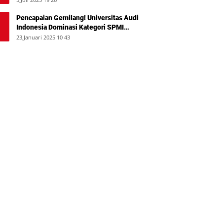
Pencapaian Gemilang! Universitas Audi
Indonesia Dominasi Kategori SPMI
Terbaik 2024
23,Januari 2025 10 43