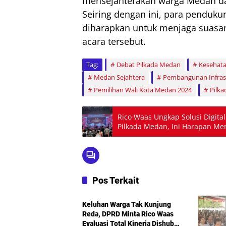
mensejahterakan warga Medan d
Seiring dengan ini, para penduk
diharapkan untuk menjaga suasa
acara tersebut.
Tag:
Debat Pilkada Medan
Kesehata
Medan Sejahtera
Pembangunan Infras
Pemilihan Wali Kota Medan 2024
Pilk
Rico Waas Ungkap Solusi Digital
Pilkada Medan, Ini Harapan M
Pos Terkait
Politik
Keluhan Warga Tak Kunjung
Reda, DPRD Minta Rico Waas
Evaluasi Total Kinerja Dishub