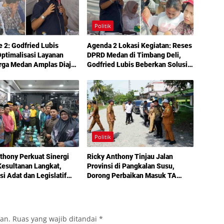
Politik
e 2: Godfried Lubis
Agenda 2 Lokasi Kegiatan: Reses
ptimalisasi Layanan
DPRD Medan di Timbang Deli,
rga Medan Amplas Diajak
Godfried Lubis Beberkan Solusi
kan Hak Berobat Gratis
Bantuan Warga hingga Layanan
l KTP
Kesehatan Gratis
Politik
thony Perkuat Sinergi
Ricky Anthony Tinjau Jalan
esultanan Langkat,
Provinsi di Pangkalan Susu,
si Adat dan Legislatif
Dorong Perbaikan Masuk TA
g demi Pembangunan
2027
kan.
Ruas yang wajib ditandai
*