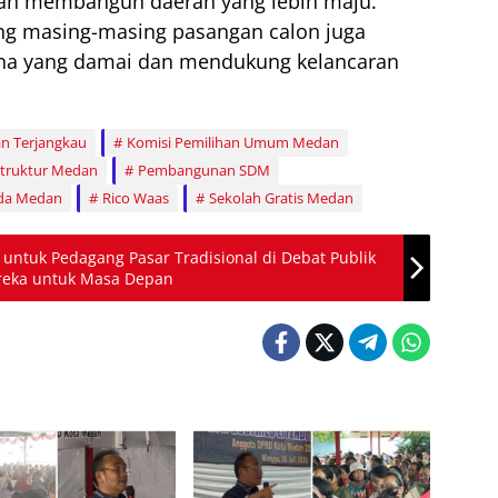
an membangun daerah yang lebih maju.
ung masing-masing pasangan calon juga
na yang damai dan mendukung kelancaran
n Terjangkau
Komisi Pemilihan Umum Medan
truktur Medan
Pembangunan SDM
ada Medan
Rico Waas
Sekolah Gratis Medan
 untuk Pedagang Pasar Tradisional di Debat Publik
ereka untuk Masa Depan