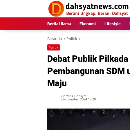
Langsung
ke
konten
Berita Utama
Ekonomi
Lifestyle
Beranda
Politik
Politik
Debat Publik Pilkada
Pembangunan SDM u
Maju
Yin Yang Dahsyat
8,November 2024 18 20