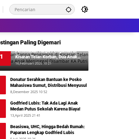
stingan Paling Digemari
Perlintasan Tanpa Pengaman di
1
Kisaran Telan Korban, Dua Anak
Meninggal Disambar KA Putri Deli
16,Februari 2026 10 21
Donatur Serahkan Bantuan ke Posko
Mahasiswa Sumut, Distribusi Menyusul
8,Desember 2025 10 52
Godfried Lubis: Tak Ada Lagi Anak
Medan Putus Sekolah Karena Biaya!
13,April 2025 21 41
Beasiswa, UHC, Hingga Bedah Rumah:
Paparan Lengkap Godfried Lubis
5,Juli 2025 19 26