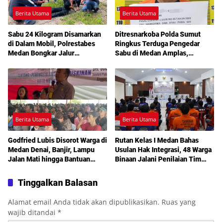
Berita Utama
Berita Utama
Sabu 24 Kilogram Disamarkan
Ditresnarkoba Polda Sumut
di Dalam Mobil, Polrestabes
Ringkus Terduga Pengedar
Medan Bongkar Jalur
Sabu di Medan Amplas,
Pengiriman Aceh-Jakarta
Belasan Paket Narkotika Disita
Berita Utama
Berita Utama
Godfried Lubis Disorot Warga di
Rutan Kelas I Medan Bahas
Medan Denai, Banjir, Lampu
Usulan Hak Integrasi, 48 Warga
Jalan Mati hingga Bantuan
Binaan Jalani Penilaian Tim
Sosial Jadi Sorotan dalam
TPP
Sosperda Kemiskinan
Tinggalkan Balasan
Alamat email Anda tidak akan dipublikasikan.
Ruas yang
wajib ditandai
*