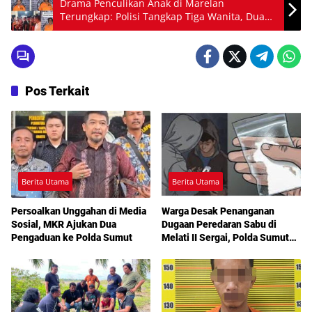
Drama Penculikan Anak di Marelan
Terungkap: Polisi Tangkap Tiga Wanita, Dua
Positif Narkoba
Pos Terkait
Berita Utama
Berita Utama
Persoalkan Unggahan di Media
Warga Desak Penanganan
Sosial, MKR Ajukan Dua
Dugaan Peredaran Sabu di
Pengaduan ke Polda Sumut
Melati II Sergai, Polda Sumut
Diminta Turun Tangan