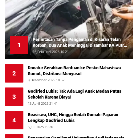
Perlintasan Tanpa Pengaman di Kisaran Telan
1
Korban, Dua Anak Meninggal Disambar KA Putri
Deli
16,Februari 2026 10 21
Donatur Serahkan Bantuan ke Posko Mahasiswa
2
Sumut, Distribusi Menyusul
8,Desember 2025 10 52
Godfried Lubis: Tak Ada Lagi Anak Medan Putus
3
Sekolah Karena Biaya!
13,April 2025 21 41
Beasiswa, UHC, Hingga Bedah Rumah: Paparan
4
Lengkap Godfried Lubis
5,Juli 2025 19 26