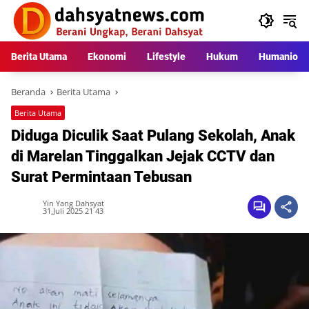
Langsung
ke
konten
Berita Utama
Ekonomi
Lifestyle
Hukum
Humaniora
Beranda
Berita Utama
Berita Utama
Diduga Diculik Saat Pulang Sekolah, Anak
di Marelan Tinggalkan Jejak CCTV dan
Surat Permintaan Tebusan
Yin Yang Dahsyat
31,Juli 2025 21 43