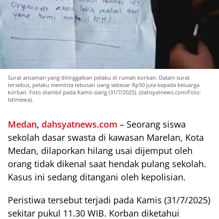
Surat ancaman yang ditinggalkan pelaku di rumah korban. Dalam surat
tersebut, pelaku meminta tebusan uang sebesar Rp50 juta kepada keluarga
korban. Foto diambil pada Kamis siang (31/7/2025). (dahsyatnews.com/Foto:
Istimewa).
Medan
,
dahsyatnews.com
– Seorang siswa
sekolah dasar swasta di kawasan Marelan, Kota
Medan, dilaporkan hilang usai dijemput oleh
orang tidak dikenal saat hendak pulang sekolah.
Kasus ini sedang ditangani oleh kepolisian.
Peristiwa tersebut terjadi pada Kamis (31/7/2025)
sekitar pukul 11.30 WIB. Korban diketahui