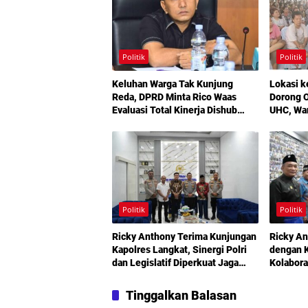
Politik
Politik
Keluhan Warga Tak Kunjung
Lokasi k
Reda, DPRD Minta Rico Waas
Dorong O
Evaluasi Total Kinerja Dishub
UHC, Wa
Medan
Maksimal
Bermoda
Politik
Politik
Ricky Anthony Terima Kunjungan
Ricky An
Kapolres Langkat, Sinergi Polri
dengan K
dan Legislatif Diperkuat Jaga
Kolabora
Kamtibmas
Didoron
Tinggalkan Balasan