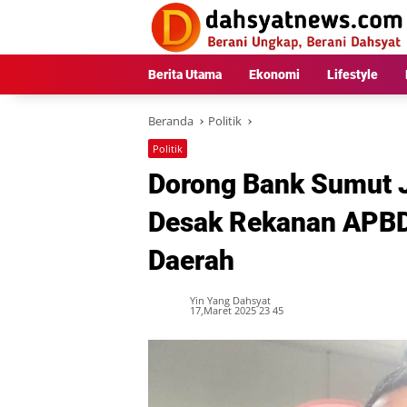
Langsung
ke
konten
Berita Utama
Ekonomi
Lifestyle
Beranda
Politik
Politik
Dorong Bank Sumut J
Desak Rekanan APBD
Daerah
Yin Yang Dahsyat
17,Maret 2025 23 45