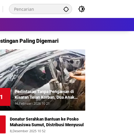
stingan Paling Digemari
Perlintasan Tanpa Pengaman di
1
Kisaran Telan Korban, Dua Anak
Meninggal Disambar KA Putri Deli
16,Februari 2026 10 21
Donatur Serahkan Bantuan ke Posko
Mahasiswa Sumut, Distribusi Menyusul
8,Desember 2025 10 52