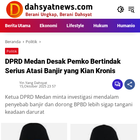
Langsung
ke
konten
Berita Utama
Ekonomi
Lifestyle
Hukum
Humaniora
Beranda
Politik
Politik
DPRD Medan Desak Pemko Bertindak
Serius Atasi Banjir yang Kian Kronis
Yin Yang Dahsyat
15,Oktober 2025 23 57
Ketua DPRD Medan minta investigasi mendalam
penyebab banjir dan dorong BPBD lebih sigap tangani
keadaan darurat