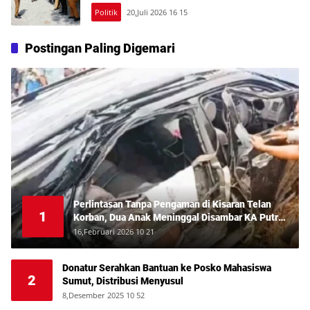
Politik
20,Juli 2026 16 15
Postingan Paling Digemari
Perlintasan Tanpa Pengaman di Kisaran Telan
1
Korban, Dua Anak Meninggal Disambar KA Putri
Deli
16,Februari 2026 10 21
Donatur Serahkan Bantuan ke Posko Mahasiswa
2
Sumut, Distribusi Menyusul
8,Desember 2025 10 52