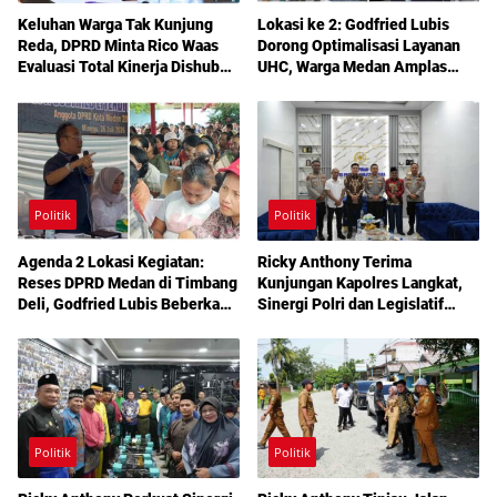
Keluhan Warga Tak Kunjung
Lokasi ke 2: Godfried Lubis
Reda, DPRD Minta Rico Waas
Dorong Optimalisasi Layanan
Evaluasi Total Kinerja Dishub
UHC, Warga Medan Amplas
Medan
Diajak Maksimalkan Hak
Berobat Gratis Bermodal KTP
Politik
Politik
Agenda 2 Lokasi Kegiatan:
Ricky Anthony Terima
Reses DPRD Medan di Timbang
Kunjungan Kapolres Langkat,
Deli, Godfried Lubis Beberkan
Sinergi Polri dan Legislatif
Solusi Bantuan Warga hingga
Diperkuat Jaga Kamtibmas
Layanan Kesehatan Gratis
Politik
Politik