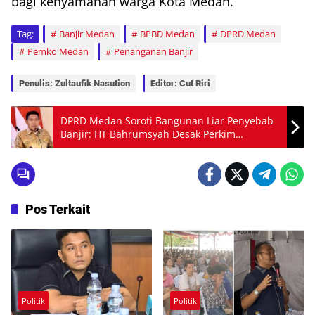
bagi kenyamanan warga Kota Medan.
Tag:
Banjir Medan
BPBD Medan
DPRD Medan
Pemko Medan
Penanganan Banjir
Penulis: Zultaufik Nasution
Editor: Cut Riri
DPRD Medan Soroti Bangunan Liar Penyebab
Banjir: HT Bahrumsyah Desak Perkim
Bertindak
Pos Terkait
Politik
Politik