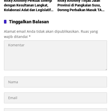
Ricky Anthony Perkuat Sinergi
Ricky Anthony Tinjau Jalan
dengan Kesultanan Langkat,
Provinsi di Pangkalan Susu,
Kolaborasi Adat dan Legislatif
Dorong Perbaikan Masuk TA
Didorong demi Pembangunan
2027
Tinggalkan Balasan
Alamat email Anda tidak akan dipublikasikan.
Ruas yang
wajib ditandai
*