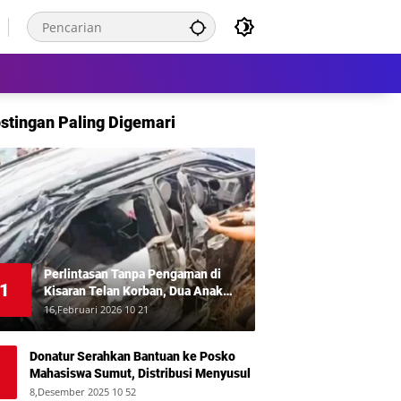
stingan Paling Digemari
Perlintasan Tanpa Pengaman di
1
Kisaran Telan Korban, Dua Anak
Meninggal Disambar KA Putri Deli
16,Februari 2026 10 21
Donatur Serahkan Bantuan ke Posko
Mahasiswa Sumut, Distribusi Menyusul
8,Desember 2025 10 52