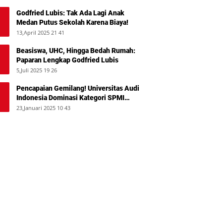
Godfried Lubis: Tak Ada Lagi Anak
Medan Putus Sekolah Karena Biaya!
13,April 2025 21 41
Beasiswa, UHC, Hingga Bedah Rumah:
Paparan Lengkap Godfried Lubis
5,Juli 2025 19 26
Pencapaian Gemilang! Universitas Audi
Indonesia Dominasi Kategori SPMI
Terbaik 2024
23,Januari 2025 10 43