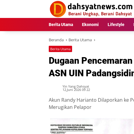
Langsung
ke
konten
Berita Utama
Ekonomi
Lifestyle
Beranda
Berita Utama
Berita Utama
Dugaan Pencemaran 
ASN UIN Padangsidi
Yin Yang Dahsyat
12,Juni 2026 09 22
Akun Randy Harianto Dilaporkan ke P
Merugikan Pelapor