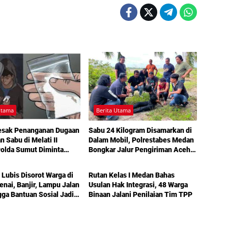
Utama
Berita Utama
esak Penanganan Dugaan
Sabu 24 Kilogram Disamarkan di
n Sabu di Melati II
Dalam Mobil, Polrestabes Medan
Polda Sumut Diminta
Bongkar Jalur Pengiriman Aceh-
Utama
Berita Utama
angan
Jakarta
 Lubis Disorot Warga di
Rutan Kelas I Medan Bahas
nai, Banjir, Lampu Jalan
Usulan Hak Integrasi, 48 Warga
gga Bantuan Sosial Jadi
Binaan Jalani Penilaian Tim TPP
 dalam Sosperda
nan