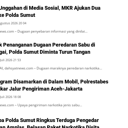
Unggahan di Media Sosial, MKR Ajukan Dua
ke Polda Sumut
Agustus 2026 20 04
ws.com – Dugaan penyebaran informasi yang dinilai…
k Penanganan Dugaan Peredaran Sabu di
rgai, Polda Sumut Diminta Turun Tangan
Juli 2026 21 53
, dahsyatnews.com – Dugaan maraknya peredaran narkotika…
ogram Disamarkan di Dalam Mobil, Polrestabes
ar Jalur Pengiriman Aceh-Jakarta
Juli 2026 18 08
ws.com – Upaya pengiriman narkotika jenis sabu…
ba Polda Sumut Ringkus Terduga Pengedar
an Amplas, Belasan Paket Narkotika Disita