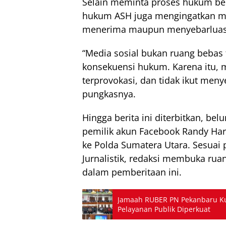
Selain meminta proses hukum ber
hukum ASH juga mengingatkan mas
menerima maupun menyebarluaska
“Media sosial bukan ruang bebas 
konsekuensi hukum. Karena itu, 
terprovokasi, dan tidak ikut men
pungkasnya.
Hingga berita ini diterbitkan, be
pemilik akun Facebook Randy Hari
ke Polda Sumatera Utara. Sesuai 
Jurnalistik, redaksi membuka rua
dalam pemberitaan ini.
Jamaah RUBER PN Pekanbaru K
Pelayanan Publik Diperkuat