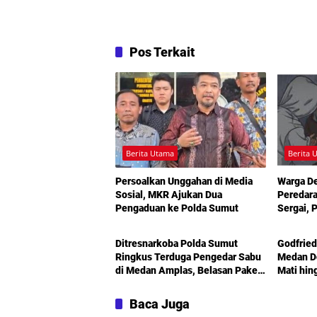
Pos Terkait
Berita Utama
Berita 
Persoalkan Unggahan di Media
Warga D
Sosial, MKR Ajukan Dua
Peredara
Pengaduan ke Polda Sumut
Sergai, 
Berita Utama
Berita 
Turun T
Ditresnarkoba Polda Sumut
Godfried
Ringkus Terduga Pengedar Sabu
Medan De
di Medan Amplas, Belasan Paket
Mati hin
Narkotika Disita
Sorotan
Kemiski
Baca Juga