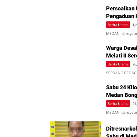
Persoalkan 
Pengaduan 
Berita Utama
1,
MEDAN, dahsyatne
Warga Desa
Melati II Se
Berita Utama
26,
SERDANG BEDAGAI
Sabu 24 Kil
Medan Bongk
Berita Utama
24,
MEDAN, dahsyatne
Ditresnarko
Sabu di Med