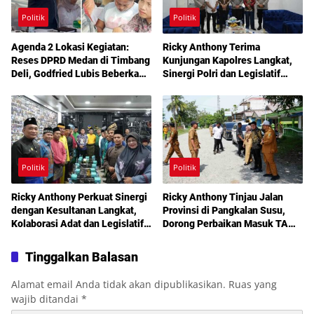
Politik
Politik
Agenda 2 Lokasi Kegiatan:
Ricky Anthony Terima
Reses DPRD Medan di Timbang
Kunjungan Kapolres Langkat,
Deli, Godfried Lubis Beberkan
Sinergi Polri dan Legislatif
Solusi Bantuan Warga hingga
Diperkuat Jaga Kamtibmas
Layanan Kesehatan Gratis
Politik
Politik
Ricky Anthony Perkuat Sinergi
Ricky Anthony Tinjau Jalan
dengan Kesultanan Langkat,
Provinsi di Pangkalan Susu,
Kolaborasi Adat dan Legislatif
Dorong Perbaikan Masuk TA
Didorong demi Pembangunan
2027
Tinggalkan Balasan
Alamat email Anda tidak akan dipublikasikan.
Ruas yang
wajib ditandai
*