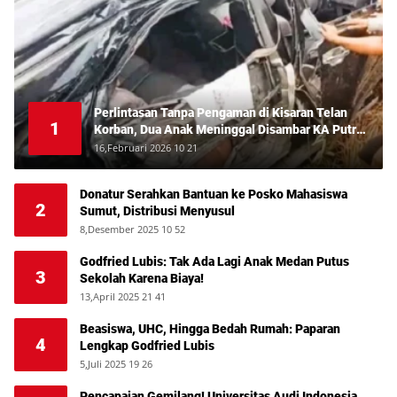
Perlintasan Tanpa Pengaman di Kisaran Telan
1
Korban, Dua Anak Meninggal Disambar KA Putri
Deli
16,Februari 2026 10 21
Donatur Serahkan Bantuan ke Posko Mahasiswa
2
Sumut, Distribusi Menyusul
8,Desember 2025 10 52
Godfried Lubis: Tak Ada Lagi Anak Medan Putus
3
Sekolah Karena Biaya!
13,April 2025 21 41
Beasiswa, UHC, Hingga Bedah Rumah: Paparan
4
Lengkap Godfried Lubis
5,Juli 2025 19 26
Pencapaian Gemilang! Universitas Audi Indonesia