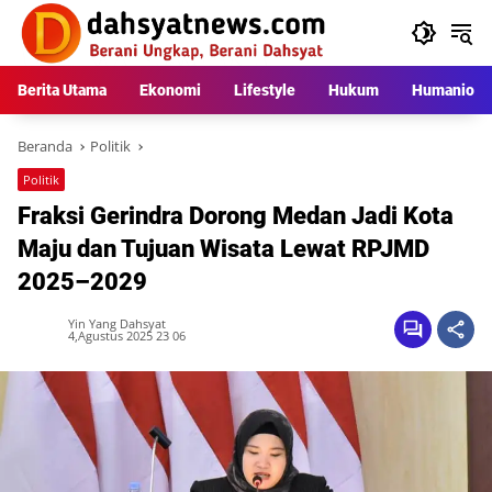
Langsung
ke
konten
Berita Utama
Ekonomi
Lifestyle
Hukum
Humaniora
Beranda
Politik
Politik
Fraksi Gerindra Dorong Medan Jadi Kota
Maju dan Tujuan Wisata Lewat RPJMD
2025–2029
Yin Yang Dahsyat
4,Agustus 2025 23 06