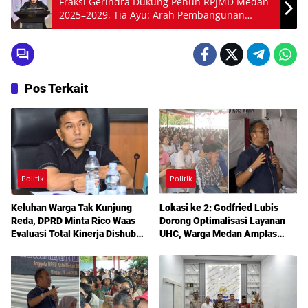
Fraksi Gerindra Dukung Penuh RPJMD Medan
2025–2029, Tia Ayu: Arah Pembangunan
Menuju Indonesia Emas 2045
Pos Terkait
Politik
Politik
Keluhan Warga Tak Kunjung
Lokasi ke 2: Godfried Lubis
Reda, DPRD Minta Rico Waas
Dorong Optimalisasi Layanan
Evaluasi Total Kinerja Dishub
UHC, Warga Medan Amplas
Medan
Diajak Maksimalkan Hak
Berobat Gratis Bermodal KTP