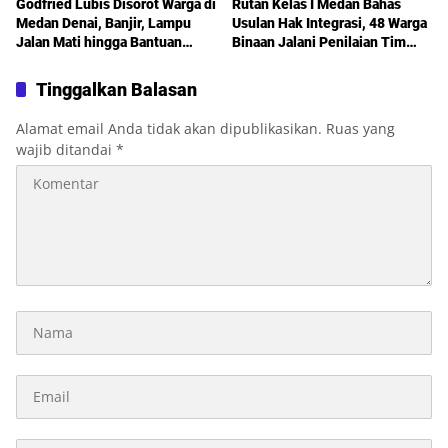
Godfried Lubis Disorot Warga di
Rutan Kelas I Medan Bahas
Medan Denai, Banjir, Lampu
Usulan Hak Integrasi, 48 Warga
Jalan Mati hingga Bantuan
Binaan Jalani Penilaian Tim
Sosial Jadi Sorotan dalam
TPP
Sosperda Kemiskinan
Tinggalkan Balasan
Alamat email Anda tidak akan dipublikasikan.
Ruas yang
wajib ditandai
*