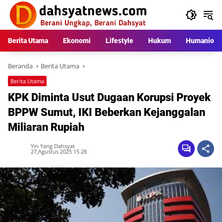
Langsung
ke
konten
Berita Utama
Ekonomi
Lifestyle
Hukum
Humaniora
Beranda
Berita Utama
Berita Utama
KPK Diminta Usut Dugaan Korupsi Proyek
BPPW Sumut, IKI Beberkan Kejanggalan
Miliaran Rupiah
Yin Yang Dahsyat
27,Agustus 2025 15 28