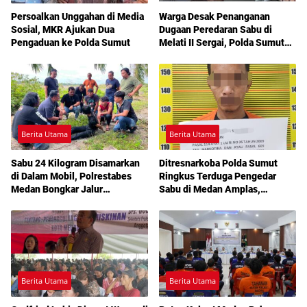
Persoalkan Unggahan di Media
Warga Desak Penanganan
Sosial, MKR Ajukan Dua
Dugaan Peredaran Sabu di
Pengaduan ke Polda Sumut
Melati II Sergai, Polda Sumut
Diminta Turun Tangan
Berita Utama
Berita Utama
Sabu 24 Kilogram Disamarkan
Ditresnarkoba Polda Sumut
di Dalam Mobil, Polrestabes
Ringkus Terduga Pengedar
Medan Bongkar Jalur
Sabu di Medan Amplas,
Pengiriman Aceh-Jakarta
Belasan Paket Narkotika Disita
Berita Utama
Berita Utama