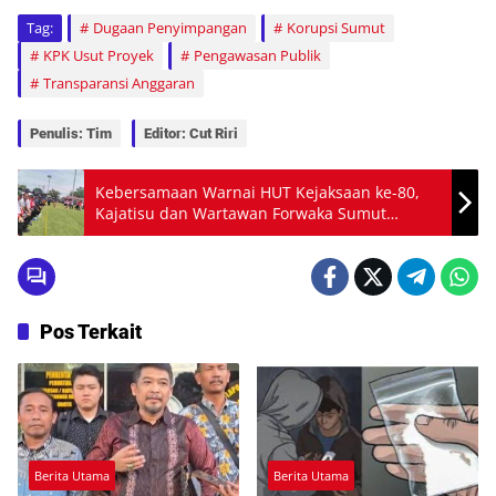
Tag:
Dugaan Penyimpangan
Korupsi Sumut
KPK Usut Proyek
Pengawasan Publik
Transparansi Anggaran
Penulis: Tim
Editor: Cut Riri
Kebersamaan Warnai HUT Kejaksaan ke-80,
Kajatisu dan Wartawan Forwaka Sumut
Kompak di Medan
Pos Terkait
Berita Utama
Berita Utama