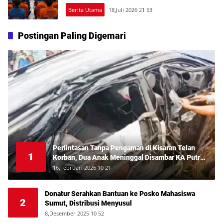
Berita Utama
18,Juli 2026 21 53
Postingan Paling Digemari
Perlintasan Tanpa Pengaman di Kisaran Telan
1
Korban, Dua Anak Meninggal Disambar KA Putri
Deli
16,Februari 2026 10 21
Donatur Serahkan Bantuan ke Posko Mahasiswa
2
Sumut, Distribusi Menyusul
8,Desember 2025 10 52