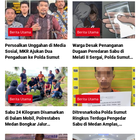
Berita Utama
Berita Utama
Persoalkan Unggahan di Media
Warga Desak Penanganan
Sosial, MKR Ajukan Dua
Dugaan Peredaran Sabu di
Pengaduan ke Polda Sumut
Melati II Sergai, Polda Sumut
Diminta Turun Tangan
Berita Utama
Berita Utama
Sabu 24 Kilogram Disamarkan
Ditresnarkoba Polda Sumut
di Dalam Mobil, Polrestabes
Ringkus Terduga Pengedar
Medan Bongkar Jalur
Sabu di Medan Amplas,
Pengiriman Aceh-Jakarta
Belasan Paket Narkotika Disita