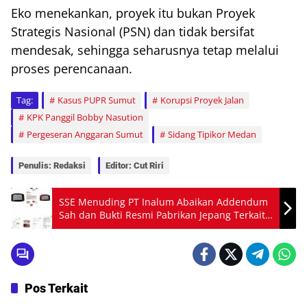
Eko menekankan, proyek itu bukan Proyek
Strategis Nasional (PSN) dan tidak bersifat
mendesak, sehingga seharusnya tetap melalui
proses perencanaan.
Tag:
Kasus PUPR Sumut
Korupsi Proyek Jalan
KPK Panggil Bobby Nasution
Pergeseran Anggaran Sumut
Sidang Tipikor Medan
Penulis: Redaksi
Editor: Cut Riri
SSE Menuding PT Inalum Abaikan Addendum
Sah dan Bukti Resmi Pabrikan Jepang Terkait
Suplai Barang
Pos Terkait