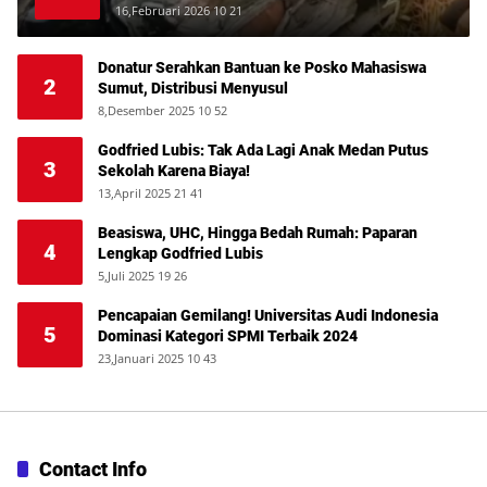
Deli
16,Februari 2026 10 21
Donatur Serahkan Bantuan ke Posko Mahasiswa
2
Sumut, Distribusi Menyusul
8,Desember 2025 10 52
Godfried Lubis: Tak Ada Lagi Anak Medan Putus
3
Sekolah Karena Biaya!
13,April 2025 21 41
Beasiswa, UHC, Hingga Bedah Rumah: Paparan
4
Lengkap Godfried Lubis
5,Juli 2025 19 26
Pencapaian Gemilang! Universitas Audi Indonesia
5
Dominasi Kategori SPMI Terbaik 2024
23,Januari 2025 10 43
Contact Info