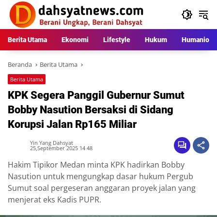
Langsung
ke
konten
Berita Utama
Ekonomi
Lifestyle
Hukum
Humaniora
Beranda
Berita Utama
Berita Utama
KPK Segera Panggil Gubernur Sumut
Bobby Nasution Bersaksi di Sidang
Korupsi Jalan Rp165 Miliar
Yin Yang Dahsyat
25,September 2025 14 48
Hakim Tipikor Medan minta KPK hadirkan Bobby
Nasution untuk mengungkap dasar hukum Pergub
Sumut soal pergeseran anggaran proyek jalan yang
menjerat eks Kadis PUPR.