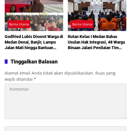
Berita Utama
Berita Utama
Godfried Lubis Disorot Warga di
Rutan Kelas I Medan Bahas
Medan Denai, Banjir, Lampu
Usulan Hak Integrasi, 48 Warga
Jalan Mati hingga Bantuan
Binaan Jalani Penilaian Tim
Sosial Jadi Sorotan dalam
TPP
Sosperda Kemiskinan
Tinggalkan Balasan
Alamat email Anda tidak akan dipublikasikan.
Ruas yang
wajib ditandai
*