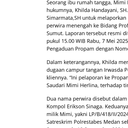
Seorang ibu rumah tangga, Mimi
hukumnya, Khilda Handayani, SH.,
Simarmata,SH untuk melaporkan d
perwira menengah ke Bidang Pro
Sumut. Laporan tersebut resmi di
pukul 15.00 WIB Rabu, 7 Mei 2025
Pengaduan Propam dengan Nomor
Dalam keterangannya, Khilda me
dugaan campur tangan Irwasda P
kliennya. “Ini pelaporan ke Propa
Saudari Mimi Herlina, terhadap ti
Dua nama perwira disebut dalam 
Kompol Erikson Sinaga. Keduanya
milik Mimi, yakni LP/B/418/II/202
Satreskrim Polrestabes Medan se