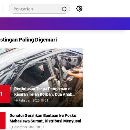
stingan Paling Digemari
Perlintasan Tanpa Pengaman di
1
Kisaran Telan Korban, Dua Anak
Meninggal Disambar KA Putri Deli
16,Februari 2026 10 21
Donatur Serahkan Bantuan ke Posko
Mahasiswa Sumut, Distribusi Menyusul
8,Desember 2025 10 52