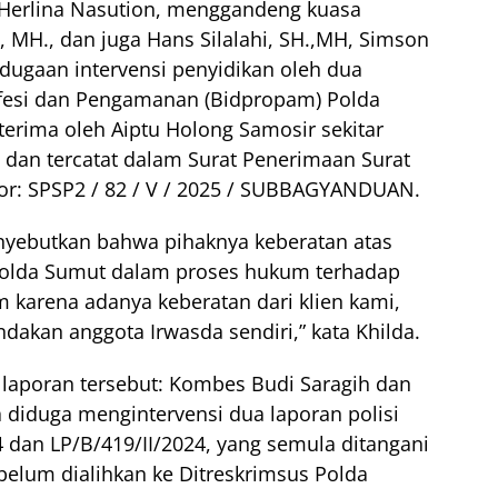
 Herlina Nasution, menggandeng kuasa
 MH., dan juga Hans Silalahi, SH.,MH, Simson
ugaan intervensi penyidikan oleh dua
fesi dan Pengamanan (Bidpropam) Polda
terima oleh Aiptu Holong Samosir sekitar
 dan tercatat dalam Surat Penerimaan Surat
: SPSP2 / 82 / V / 2025 / SUBBAGYANDUAN.
nyebutkan bahwa pihaknya keberatan atas
olda Sumut dalam proses hukum terhadap
m karena adanya keberatan dari klien kami,
ndakan anggota Irwasda sendiri,” kata Khilda.
laporan tersebut: Kombes Budi Saragih dan
 diduga mengintervensi dua laporan polisi
4 dan LP/B/419/II/2024, yang semula ditangani
belum dialihkan ke Ditreskrimsus Polda