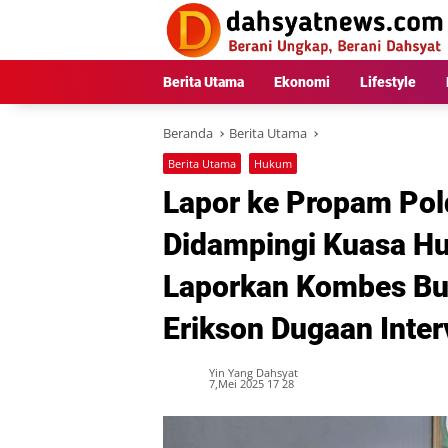
Langsung
ke
konten
Berita Utama
Ekonomi
Lifestyle
Beranda
Berita Utama
Berita Utama
Hukum
Lapor ke Propam Pol
Didampingi Kuasa H
Laporkan Kombes Bu
Erikson Dugaan Inter
Yin Yang Dahsyat
7,Mei 2025 17 28