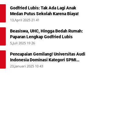
Godfried Lubis: Tak Ada Lagi Anak
Medan Putus Sekolah Karena Biaya!
13,April 2025 21 41
Beasiswa, UHC, Hingga Bedah Rumah:
Paparan Lengkap Godfried Lubis
5,Juli 2025 19 26
Pencapaian Gemilang! Universitas Audi
Indonesia Dominasi Kategori SPMI
Terbaik 2024
23,Januari 2025 10 43