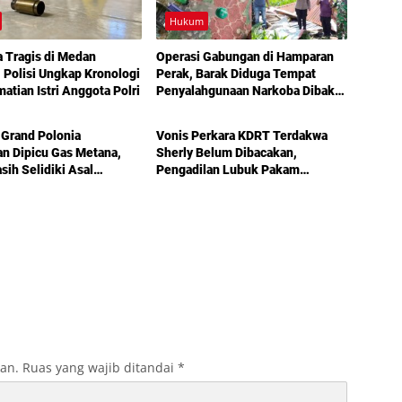
Hukum
a Tragis di Medan
Operasi Gabungan di Hamparan
, Polisi Ungkap Kronologi
Perak, Barak Diduga Tempat
atian Istri Anggota Polri
Penyalahgunaan Narkoba Dibakar
Hukum
Aparat
Grand Polonia
Vonis Perkara KDRT Terdakwa
an Dipicu Gas Metana,
Sherly Belum Dibacakan,
sih Selidiki Asal
Pengadilan Lubuk Pakam
an
Tetapkan Sidang Lanjutan Akhir
Juli
kan.
Ruas yang wajib ditandai
*