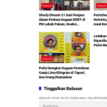
Hukum
Hukum
Sherly Divonis 21 Hari Penjara
Peristiw
dalam Perkara Dugaan KDRT di
Helvetia
PN Lubuk Pakam, Reaksi
Awal Kem
Hukum
Emosional dan Rencana Banding
Jadi Sorotan
Ledakan 
Dipastik
Polisi Ma
Kebocor
Hukum
Polisi Bongkar Dugaan Peredaran
Ganja Lima Kilogram di Tapsel,
Dua Orang Diamankan
Tinggalkan Balasan
Alamat email Anda tidak akan dipublikasi