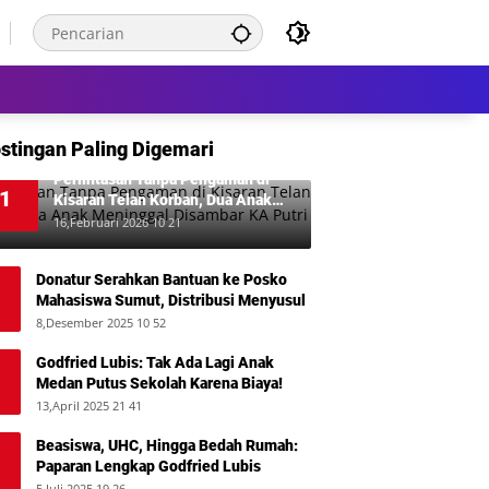
stingan Paling Digemari
Perlintasan Tanpa Pengaman di
1
Kisaran Telan Korban, Dua Anak
Meninggal Disambar KA Putri Deli
16,Februari 2026 10 21
Donatur Serahkan Bantuan ke Posko
Mahasiswa Sumut, Distribusi Menyusul
8,Desember 2025 10 52
Godfried Lubis: Tak Ada Lagi Anak
Medan Putus Sekolah Karena Biaya!
13,April 2025 21 41
Beasiswa, UHC, Hingga Bedah Rumah:
Paparan Lengkap Godfried Lubis
5,Juli 2025 19 26