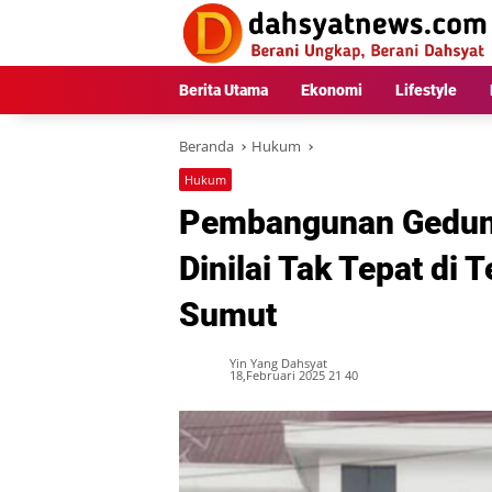
Langsung
ke
konten
Berita Utama
Ekonomi
Lifestyle
Beranda
Hukum
Hukum
Pembangunan Gedung 
Dinilai Tak Tepat di
Sumut
Yin Yang Dahsyat
18,Februari 2025 21 40