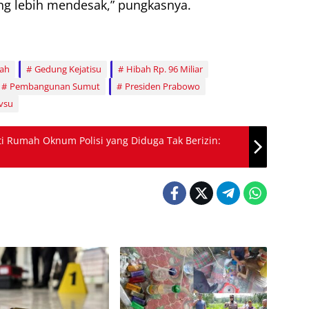
 lebih mendesak,” pungkasnya.
bah
Gedung Kejatisu
Hibah Rp. 96 Miliar
Pembangunan Sumut
Presiden Prabowo
vsu
Rumah Oknum Polisi yang Diduga Tak Berizin: