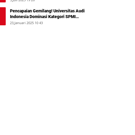
Pencapaian Gemilang! Universitas Audi
Indonesia Dominasi Kategori SPMI
Terbaik 2024
23,Januari 2025 10 43