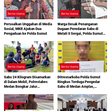
Berita Utama
Berita Utama
Persoalkan Unggahan di Media
Warga Desak Penanganan
Sosial, MKR Ajukan Dua
Dugaan Peredaran Sabu di
Pengaduan ke Polda Sumut
Melati II Sergai, Polda Sumut
Diminta Turun Tangan
Berita Utama
Berita Utama
Sabu 24 Kilogram Disamarkan
Ditresnarkoba Polda Sumut
di Dalam Mobil, Polrestabes
Ringkus Terduga Pengedar
Medan Bongkar Jalur
Sabu di Medan Amplas,
Pengiriman Aceh-Jakarta
Belasan Paket Narkotika Disita