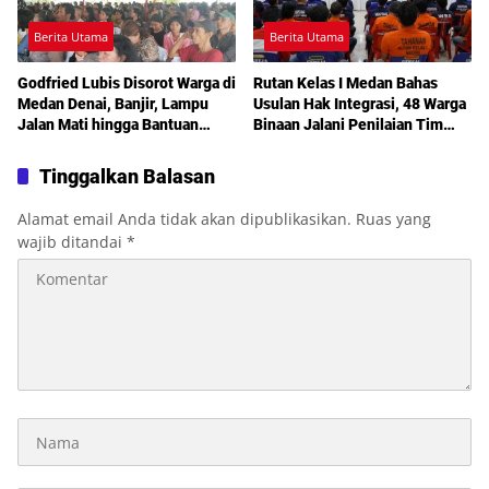
Berita Utama
Berita Utama
Godfried Lubis Disorot Warga di
Rutan Kelas I Medan Bahas
Medan Denai, Banjir, Lampu
Usulan Hak Integrasi, 48 Warga
Jalan Mati hingga Bantuan
Binaan Jalani Penilaian Tim
Sosial Jadi Sorotan dalam
TPP
Sosperda Kemiskinan
Tinggalkan Balasan
Alamat email Anda tidak akan dipublikasikan.
Ruas yang
wajib ditandai
*