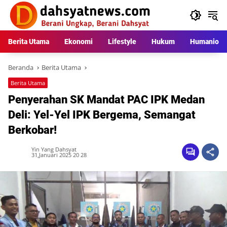
Langsung
ke
konten
Berita Utama
Ekonomi
Lifestyle
Hukum
Humaniora
Beranda
Berita Utama
Berita Utama
Penyerahan SK Mandat PAC IPK Medan
Deli: Yel-Yel IPK Bergema, Semangat
Berkobar!
Yin Yang Dahsyat
31,Januari 2025 20 28