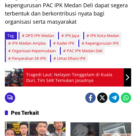
kepengurusan PAC IPK Medan Deli dapat segera
terbentuk dan berkontribusi nyata bagi
organisasi serta masyarakat
Tag:
DPD IPK Medan
IPK Jaya
IPK Kota Medan
IPK Medan Amplas
Kader IPK
Kepengurusan IPK
Organisasi Kepemudaan
PAC IPK Medan Deli
Penyerahan SK IPK
Umar Dhani IPK
Tragedi Laut: Nelayan Tenggelam di Kuala
Duri, Tim SAR Temukan Jasadnya
Pos Terkait