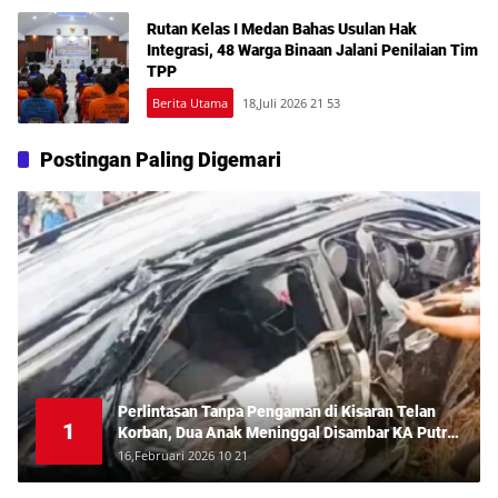
Rutan Kelas I Medan Bahas Usulan Hak
Integrasi, 48 Warga Binaan Jalani Penilaian Tim
TPP
Berita Utama
18,Juli 2026 21 53
Postingan Paling Digemari
Perlintasan Tanpa Pengaman di Kisaran Telan
1
Korban, Dua Anak Meninggal Disambar KA Putri
Deli
16,Februari 2026 10 21