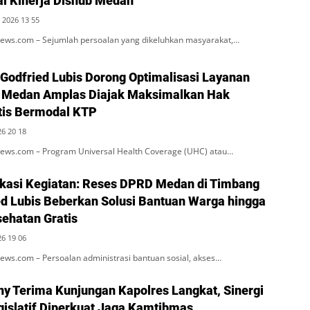
al Kinerja Dishub Medan
 2026 13 55
ws.com – Sejumlah persoalan yang dikeluhkan masyarakat,…
 Godfried Lubis Dorong Optimalisasi Layanan
 Medan Amplas Diajak Maksimalkan Hak
tis Bermodal KTP
26 20 18
ws.com – Program Universal Health Coverage (UHC) atau…
kasi Kegiatan: Reses DPRD Medan di Timbang
ied Lubis Beberkan Solusi Bantuan Warga hingga
ehatan Gratis
26 19 06
ws.com – Persoalan administrasi bantuan sosial, akses…
ny Terima Kunjungan Kapolres Langkat, Sinergi
egislatif Diperkuat Jaga Kamtibmas