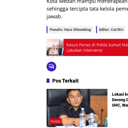
Kota Medan mampu menerapkan sis
sehingga tercipta tata kelola pem
jawab.
Penulis: Hara Sihombing
Editor: Cut Riri
Kasus Panas di Polda Sumut Na
Lakukan Intervensi
Pos Terkait
Politik
Lokasi k
Dorong O
UHC, Wa
Maksimal
Bermoda
Politik