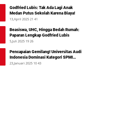
Godfried Lubis: Tak Ada Lagi Anak
Medan Putus Sekolah Karena Biaya!
13,April 2025 21 41
Beasiswa, UHC, Hingga Bedah Rumah:
Paparan Lengkap Godfried Lubis
5,Juli 2025 19 26
Pencapaian Gemilang! Universitas Audi
Indonesia Dominasi Kategori SPMI
Terbaik 2024
23,Januari 2025 10 43