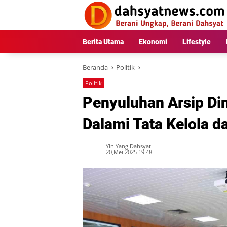
Langsung
ke
konten
Berita Utama
Ekonomi
Lifestyle
Beranda
Politik
Politik
Penyuluhan Arsip Di
Dalami Tata Kelola d
Yin Yang Dahsyat
20,Mei 2025 19 48