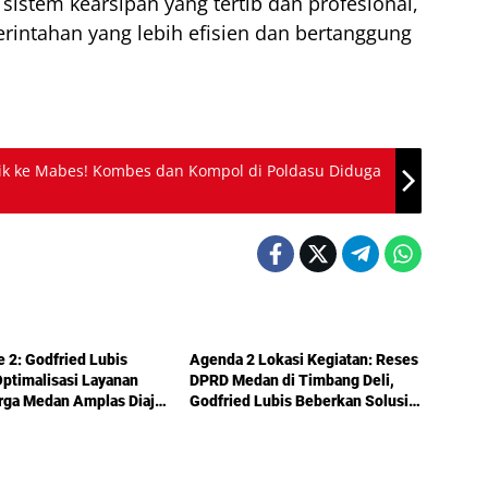
tem kearsipan yang tertib dan profesional,
erintahan yang lebih efisien dan bertanggung
ik ke Mabes! Kombes dan Kompol di Poldasu Diduga
Politik
e 2: Godfried Lubis
Agenda 2 Lokasi Kegiatan: Reses
ptimalisasi Layanan
DPRD Medan di Timbang Deli,
rga Medan Amplas Diajak
Godfried Lubis Beberkan Solusi
kan Hak Berobat Gratis
Bantuan Warga hingga Layanan
l KTP
Kesehatan Gratis