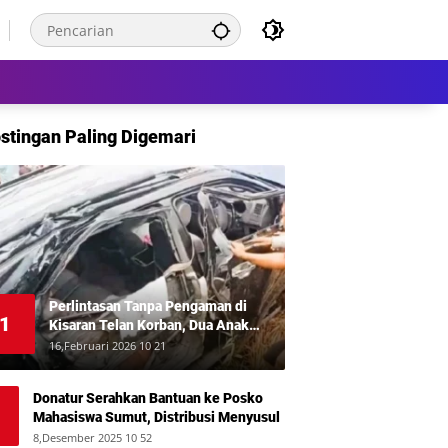
stingan Paling Digemari
Perlintasan Tanpa Pengaman di
1
Kisaran Telan Korban, Dua Anak
Meninggal Disambar KA Putri Deli
16,Februari 2026 10 21
Donatur Serahkan Bantuan ke Posko
Mahasiswa Sumut, Distribusi Menyusul
8,Desember 2025 10 52