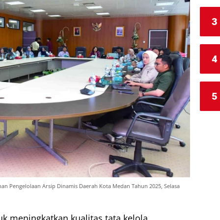
3
4
5
han Pengelolaan Arsip Dinamis Daerah Kota Medan Tahun 2025, Selasa
k meningkatkan kualitas tata kelola