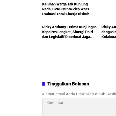
Keluhan Warga Tak Kunjung
Reda, DPRD Minta Rico Waas
Evaluasi Total Kinerja Dishub
Politik
Politik
Medan
Ricky Anthony Terima Kunjungan
Ricky An
Kapolres Langkat, Sinergi Polri
dengan K
dan Legislatif Diperkuat Jaga
Kolabora
Kamtibmas
Didoron
Tinggalkan Balasan
Alamat email Anda tidak akan dipublikasi