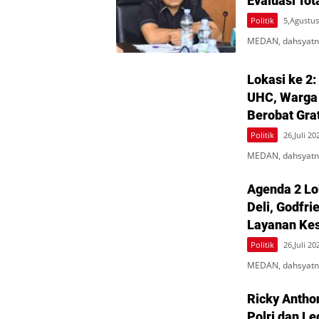
Evaluasi Tot
Politik
5,Agustus
MEDAN, dahsyatne
Lokasi ke 2:
UHC, Warga
Berobat Gra
Politik
26,Juli 20
MEDAN, dahsyatne
Agenda 2 Lo
Deli, Godfr
Layanan Kes
Politik
26,Juli 20
MEDAN, dahsyatne
Ricky Antho
Polri dan L