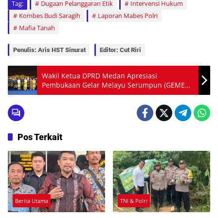
Tag:
Dugaan Pelanggaran Etik
Intervensi Hukum
Kombes Budi Saragih
Laporan Mabes Polri
Mafia Tanah
Penulis: Aris HST Sinurat
Editor: Cut Riri
Wakil Ketua DPRD Medan Apresiasi
Pembukaan Gelar Melayu Serumpun (GEMES)
2025
Pos Terkait
Berita Utama
TNI & Polri