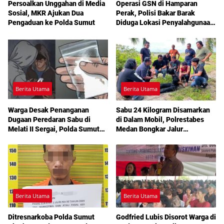
Persoalkan Unggahan di Media
Operasi GSN di Hamparan
Sosial, MKR Ajukan Dua
Perak, Polisi Bakar Barak
Pengaduan ke Polda Sumut
Diduga Lokasi Penyalahgunaan
Narkoba
Berita Utama
Berita Utama
Warga Desak Penanganan
Sabu 24 Kilogram Disamarkan
Dugaan Peredaran Sabu di
di Dalam Mobil, Polrestabes
Melati II Sergai, Polda Sumut
Medan Bongkar Jalur
Diminta Turun Tangan
Pengiriman Aceh-Jakarta
Berita Utama
Berita Utama
Ditresnarkoba Polda Sumut
Godfried Lubis Disorot Warga di