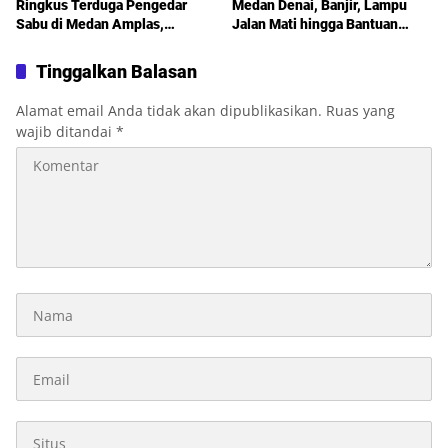
Ringkus Terduga Pengedar
Medan Denai, Banjir, Lampu
Sabu di Medan Amplas,
Jalan Mati hingga Bantuan
Belasan Paket Narkotika Disita
Sosial Jadi Sorotan dalam
Sosperda Kemiskinan
Tinggalkan Balasan
Alamat email Anda tidak akan dipublikasikan.
Ruas yang
wajib ditandai
*