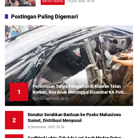
Berita Utama
19,Juli 2026 18 18
Postingan Paling Digemari
Perlintasan Tanpa Pengaman di Kisaran Telan
1
Korban, Dua Anak Meninggal Disambar KA Putri
Deli
16,Februari 2026 10 21
Donatur Serahkan Bantuan ke Posko Mahasiswa
2
Sumut, Distribusi Menyusul
8,Desember 2025 10 52
Godfried Lubis: Tak Ada Lagi Anak Medan Putus