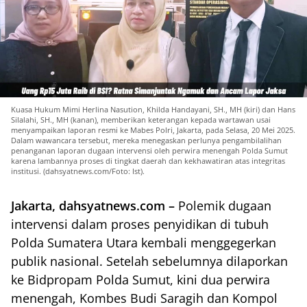
Kuasa Hukum Mimi Herlina Nasution, Khilda Handayani, SH., MH (kiri) dan Hans
Silalahi, SH., MH (kanan), memberikan keterangan kepada wartawan usai
menyampaikan laporan resmi ke Mabes Polri, Jakarta, pada Selasa, 20 Mei 2025.
Dalam wawancara tersebut, mereka menegaskan perlunya pengambilalihan
penanganan laporan dugaan intervensi oleh perwira menengah Polda Sumut
karena lambannya proses di tingkat daerah dan kekhawatiran atas integritas
institusi. (dahsyatnews.com/Foto: Ist).
Jakarta, dahsyatnews.com –
Polemik dugaan
intervensi dalam proses penyidikan di tubuh
Polda Sumatera Utara kembali menggegerkan
publik nasional. Setelah sebelumnya dilaporkan
ke Bidpropam Polda Sumut, kini dua perwira
menengah, Kombes Budi Saragih dan Kompol