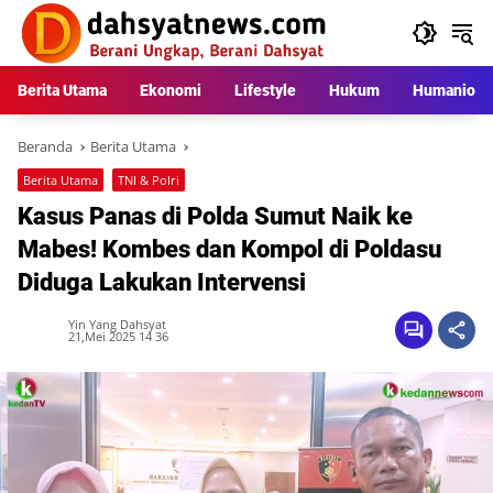
Langsung
ke
konten
Berita Utama
Ekonomi
Lifestyle
Hukum
Humaniora
Beranda
Berita Utama
Berita Utama
TNI & Polri
Kasus Panas di Polda Sumut Naik ke
Mabes! Kombes dan Kompol di Poldasu
Diduga Lakukan Intervensi
Yin Yang Dahsyat
21,Mei 2025 14 36