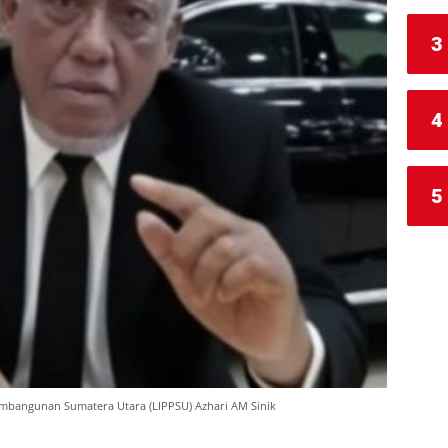
3
4
5
mbangunan Sumatera Utara (LIPPSU) Azhari AM Sinik