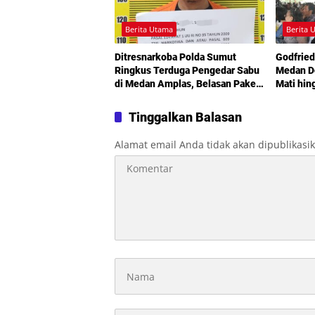
Berita Utama
Berita 
Ditresnarkoba Polda Sumut
Godfried
Ringkus Terduga Pengedar Sabu
Medan De
di Medan Amplas, Belasan Paket
Mati hin
Narkotika Disita
Sorotan
Kemiski
Tinggalkan Balasan
Alamat email Anda tidak akan dipublikasi