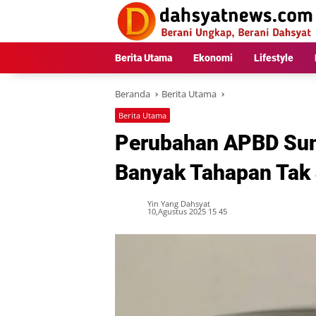
Langsung
ke
konten
Berita Utama
Ekonomi
Lifestyle
Beranda
Berita Utama
Berita Utama
Perubahan APBD Sum
Banyak Tahapan Tak 
Yin Yang Dahsyat
10,Agustus 2025 15 45