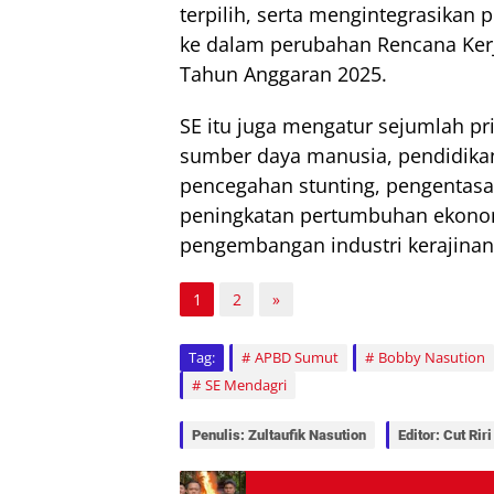
terpilih, serta mengintegrasikan 
ke dalam perubahan Rencana Ker
Tahun Anggaran 2025.
SE itu juga mengatur sejumlah pri
sumber daya manusia, pendidikan
pencegahan stunting, pengentasan
peningkatan pertumbuhan ekono
pengembangan industri kerajina
1
2
»
Tag:
APBD Sumut
Bobby Nasution
SE Mendagri
Penulis: Zultaufik Nasution
Editor: Cut Riri