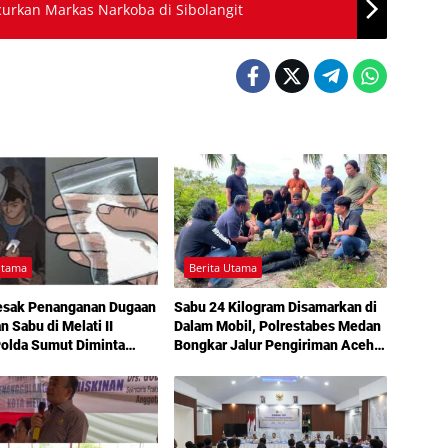
ncurkan Markas Narkoba di Sibolangit
Utama
Berita Utama
esak Penanganan Dugaan
Sabu 24 Kilogram Disamarkan di
n Sabu di Melati II
Dalam Mobil, Polrestabes Medan
Polda Sumut Diminta
Bongkar Jalur Pengiriman Aceh-
angan
Jakarta