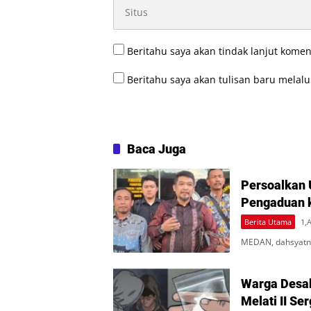
Beritahu saya akan tindak lanjut komen
Beritahu saya akan tulisan baru melalui
Baca Juga
Persoalkan 
Pengaduan 
Berita Utama
1,
MEDAN, dahsyatne
Warga Desa
Melati II Se