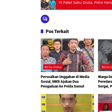
15 Paket Sabu Disita, Polisi Ha
Pos Terkait
Berita Utama
Berita 
Persoalkan Unggahan di Media
Warga D
Sosial, MKR Ajukan Dua
Peredara
Pengaduan ke Polda Sumut
Sergai, 
Turun T