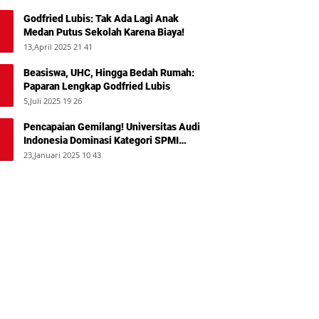
Godfried Lubis: Tak Ada Lagi Anak
Medan Putus Sekolah Karena Biaya!
13,April 2025 21 41
Beasiswa, UHC, Hingga Bedah Rumah:
Paparan Lengkap Godfried Lubis
5,Juli 2025 19 26
Pencapaian Gemilang! Universitas Audi
Indonesia Dominasi Kategori SPMI
Terbaik 2024
23,Januari 2025 10 43