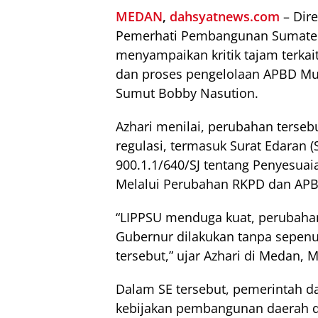
MEDAN
,
dahsyatnews.com
– Dir
Pemerhati Pembangunan Sumatera 
menyampaikan kritik tajam terka
dan proses pengelolaan APBD Mu
Sumut Bobby Nasution.
Azhari menilai, perubahan terse
regulasi, termasuk Surat Edaran 
900.1.1/640/SJ tentang Penyesua
Melalui Perubahan RKPD dan APB
“LIPPSU menduga kuat, perubahan
Gubernur dilakukan tanpa sepen
tersebut,” ujar Azhari di Medan, 
Dalam SE tersebut, pemerintah d
kebijakan pembangunan daerah de