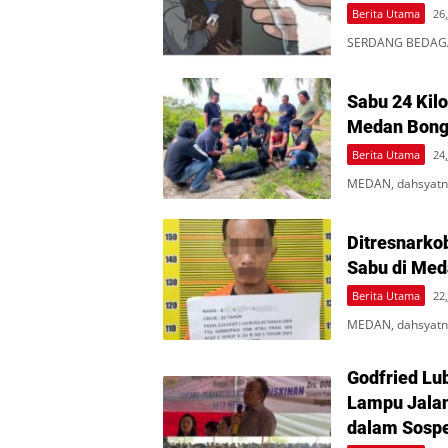
Berita Utama
26,
SERDANG BEDAGAI
Sabu 24 Kil
Medan Bongk
Berita Utama
24,
MEDAN, dahsyatne
Ditresnarko
Sabu di Med
Berita Utama
22,
MEDAN, dahsyatne
Godfried Lub
Lampu Jalan
dalam Sosp