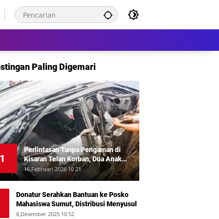
stingan Paling Digemari
Perlintasan Tanpa Pengaman di
1
Kisaran Telan Korban, Dua Anak
Meninggal Disambar KA Putri Deli
16,Februari 2026 10 21
Donatur Serahkan Bantuan ke Posko
Mahasiswa Sumut, Distribusi Menyusul
8,Desember 2025 10 52