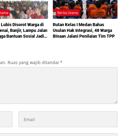
Utama
Berita Utama
 Lubis Disorot Warga di
Rutan Kelas I Medan Bahas
nai, Banjir, Lampu Jalan
Usulan Hak Integrasi, 48 Warga
gga Bantuan Sosial Jadi
Binaan Jalani Penilaian Tim TPP
 dalam Sosperda
nan
kan.
Ruas yang wajib ditandai
*