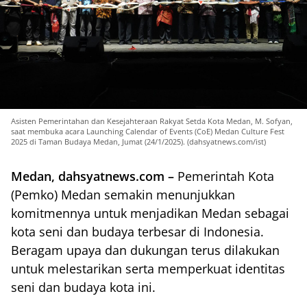
Asisten Pemerintahan dan Kesejahteraan Rakyat Setda Kota Medan, M. Sofyan,
saat membuka acara Launching Calendar of Events (CoE) Medan Culture Fest
2025 di Taman Budaya Medan, Jumat (24/1/2025). (dahsyatnews.com/ist)
Medan, dahsyatnews.com –
Pemerintah Kota
(Pemko) Medan semakin menunjukkan
komitmennya untuk menjadikan Medan sebagai
kota seni dan budaya terbesar di Indonesia.
Beragam upaya dan dukungan terus dilakukan
untuk melestarikan serta memperkuat identitas
seni dan budaya kota ini.