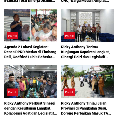
Evaluasi Total Kinerja Dishub
UHC, Warga Medan Amplas
Medan
Diajak Maksimalkan Hak
Berobat Gratis Bermodal KTP
Politik
Politik
Agenda 2 Lokasi Kegiatan:
Ricky Anthony Terima
Reses DPRD Medan di Timbang
Kunjungan Kapolres Langkat,
Deli, Godfried Lubis Beberkan
Sinergi Polri dan Legislatif
Solusi Bantuan Warga hingga
Diperkuat Jaga Kamtibmas
Layanan Kesehatan Gratis
Politik
Politik
Ricky Anthony Perkuat Sinergi
Ricky Anthony Tinjau Jalan
dengan Kesultanan Langkat,
Provinsi di Pangkalan Susu,
Kolaborasi Adat dan Legislatif
Dorong Perbaikan Masuk TA