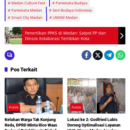
Medan Culture Fest
Pariwisata Budaya
Pariwisata Medan
Seni Budaya Indonesia
Smart City Medan
UMKM Medan
Penertiban PPKS di Medan: Satpol PP dan
Dinsos Kolaborasi Tertibkan Kota
Pos Terkait
Politik
Politik
Keluhan Warga Tak Kunjung
Lokasi ke 2: Godfried Lubis
Reda, DPRD Minta Rico Waas
Dorong Optimalisasi Layanan