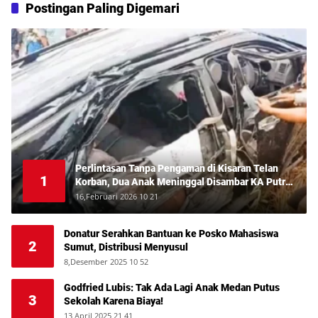
Postingan Paling Digemari
Perlintasan Tanpa Pengaman di Kisaran Telan
1
Korban, Dua Anak Meninggal Disambar KA Putri
Deli
16,Februari 2026 10 21
Donatur Serahkan Bantuan ke Posko Mahasiswa
2
Sumut, Distribusi Menyusul
8,Desember 2025 10 52
Godfried Lubis: Tak Ada Lagi Anak Medan Putus
3
Sekolah Karena Biaya!
13,April 2025 21 41