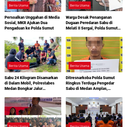
Berita Utama
Berita Utama
Persoalkan Unggahan di Media
Warga Desak Penanganan
Sosial, MKR Ajukan Dua
Dugaan Peredaran Sabu di
Pengaduan ke Polda Sumut
Melati II Sergai, Polda Sumut
Diminta Turun Tangan
Berita Utama
Berita Utama
Sabu 24 Kilogram Disamarkan
Ditresnarkoba Polda Sumut
di Dalam Mobil, Polrestabes
Ringkus Terduga Pengedar
Medan Bongkar Jalur
Sabu di Medan Amplas,
Pengiriman Aceh-Jakarta
Belasan Paket Narkotika Disita
Berita Utama
Berita Utama