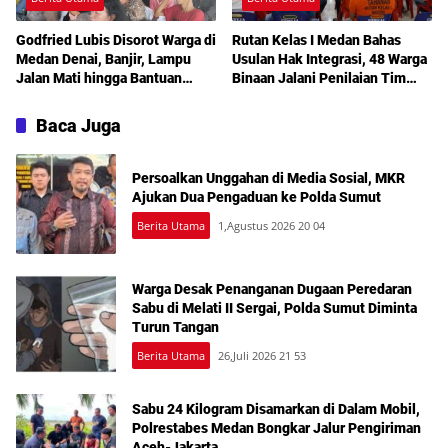
Godfried Lubis Disorot Warga di
Rutan Kelas I Medan Bahas
Medan Denai, Banjir, Lampu
Usulan Hak Integrasi, 48 Warga
Jalan Mati hingga Bantuan
Binaan Jalani Penilaian Tim
Sosial Jadi Sorotan dalam
TPP
Sosperda Kemiskinan
Baca Juga
Persoalkan Unggahan di Media Sosial, MKR
Ajukan Dua Pengaduan ke Polda Sumut
Berita Utama
1,Agustus 2026 20 04
Warga Desak Penanganan Dugaan Peredaran
Sabu di Melati II Sergai, Polda Sumut Diminta
Turun Tangan
Berita Utama
26,Juli 2026 21 53
Sabu 24 Kilogram Disamarkan di Dalam Mobil,
Polrestabes Medan Bongkar Jalur Pengiriman
Aceh-Jakarta