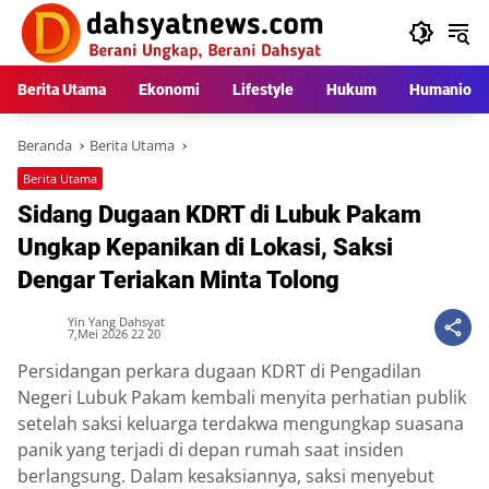
Langsung
ke
konten
Berita Utama
Ekonomi
Lifestyle
Hukum
Humaniora
Beranda
Berita Utama
Berita Utama
Sidang Dugaan KDRT di Lubuk Pakam
Ungkap Kepanikan di Lokasi, Saksi
Dengar Teriakan Minta Tolong
Yin Yang Dahsyat
7,Mei 2026 22 20
Persidangan perkara dugaan KDRT di Pengadilan
Negeri Lubuk Pakam kembali menyita perhatian publik
setelah saksi keluarga terdakwa mengungkap suasana
panik yang terjadi di depan rumah saat insiden
berlangsung. Dalam kesaksiannya, saksi menyebut