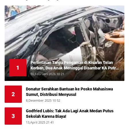
Perlintasan Tanpa Pengaman di Kisaran Telan
1
Korban, Dua Anak Meninggal Disambar KA Putri
Deli
16,Februari 2026 10 21
Donatur Serahkan Bantuan ke Posko Mahasiswa
2
Sumut, Distribusi Menyusul
8,Desember 2025 10 52
Godfried Lubis: Tak Ada Lagi Anak Medan Putus
3
Sekolah Karena Biaya!
13,April 2025 21 41