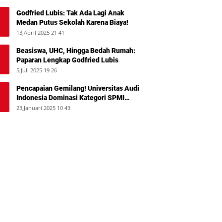
Godfried Lubis: Tak Ada Lagi Anak
Medan Putus Sekolah Karena Biaya!
13,April 2025 21 41
Beasiswa, UHC, Hingga Bedah Rumah:
Paparan Lengkap Godfried Lubis
5,Juli 2025 19 26
Pencapaian Gemilang! Universitas Audi
Indonesia Dominasi Kategori SPMI
Terbaik 2024
23,Januari 2025 10 43