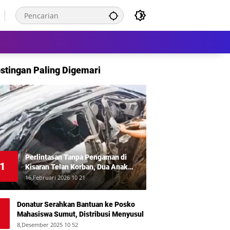
stingan Paling Digemari
Perlintasan Tanpa Pengaman di
1
Kisaran Telan Korban, Dua Anak
Meninggal Disambar KA Putri Deli
16,Februari 2026 10 21
Donatur Serahkan Bantuan ke Posko
Mahasiswa Sumut, Distribusi Menyusul
8,Desember 2025 10 52