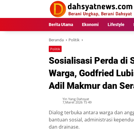
Langsung
ke
konten
Berita Utama
Ekonomi
Lifestyle
Beranda
Politik
Politik
Sosialisasi Perda di 
Warga, Godfried Lub
Adil Makmur dan Ser
Yin Yang Dahsyat
7,Maret 2026 15 49
Dialog terbuka antara warga dan ang
bantuan sosial, administrasi kepend
dan drainase.