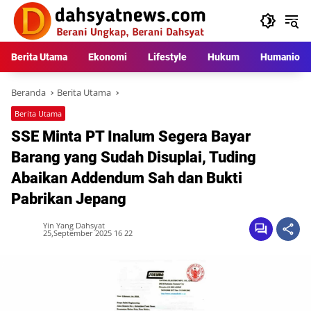
Langsung
ke
konten
Berita Utama
Ekonomi
Lifestyle
Hukum
Humaniora
Beranda
Berita Utama
Berita Utama
SSE Minta PT Inalum Segera Bayar
Barang yang Sudah Disuplai, Tuding
Abaikan Addendum Sah dan Bukti
Pabrikan Jepang
Yin Yang Dahsyat
25,September 2025 16 22