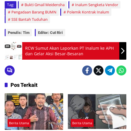
Tag:
Bukti Gmail Meidensha
Inalum Sengketa Vendor
Pengadaan Barang BUMN
Polemik Kontrak Inalum
SSE Bantah Tuduhan
Penulis: Tim
Editor: Cut Riri
RCW Sumut Akan Laporkan PT Inalum ke APH
dan Gelar Aksi Besar-Besaran
Pos Terkait
Berita Utama
Berita Utama