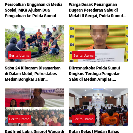
Persoalkan Unggahan di Media
Warga Desak Penanganan
Sosial, MKR Ajukan Dua
Dugaan Peredaran Sabu di
Pengaduan ke Polda Sumut
Melati II Sergai, Polda Sumut
Diminta Turun Tangan
Berita Utama
Berita Utama
Sabu 24 Kilogram Disamarkan
Ditresnarkoba Polda Sumut
di Dalam Mobil, Polrestabes
Ringkus Terduga Pengedar
Medan Bongkar Jalur
Sabu di Medan Amplas,
Pengiriman Aceh-Jakarta
Belasan Paket Narkotika Disita
Berita Utama
Berita Utama
Godfried Lubis Disorot Warga di
Rutan Kelas I Medan Bahas