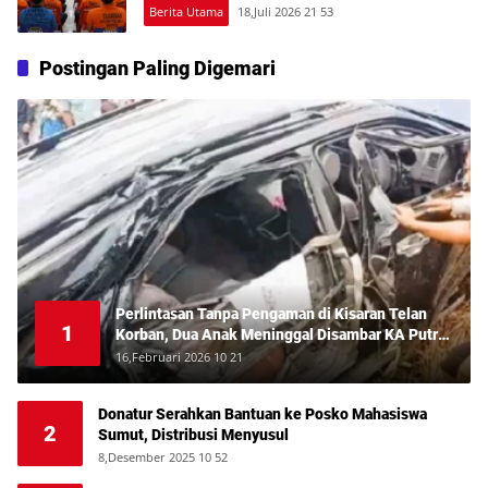
Berita Utama
18,Juli 2026 21 53
Postingan Paling Digemari
Perlintasan Tanpa Pengaman di Kisaran Telan
1
Korban, Dua Anak Meninggal Disambar KA Putri
Deli
16,Februari 2026 10 21
Donatur Serahkan Bantuan ke Posko Mahasiswa
2
Sumut, Distribusi Menyusul
8,Desember 2025 10 52