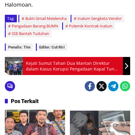
Halomoan.
Tag:
Bukti Gmail Meidensha
Inalum Sengketa Vendor
Pengadaan Barang BUMN
Polemik Kontrak Inalum
SSE Bantah Tuduhan
Penulis: Tim
Editor: Cut Riri
Kejati Sumut Tahan Dua Mantan Direktur
dalam Kasus Korupsi Pengadaan Kapal Tunda
Rp135 Miliar
Pos Terkait