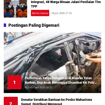
Integrasi, 48 Warga Binaan Jalani Penilaian Tim
TPP
Berita Utama
18,Juli 2026 21 53
Postingan Paling Digemari
Perlintasan Tanpa Pengaman di Kisaran Telan
1
Korban, Dua Anak Meninggal Disambar KA Putri
Deli
16,Februari 2026 10 21
Donatur Serahkan Bantuan ke Posko Mahasiswa
2
Sumut, Distribusi Menyusul