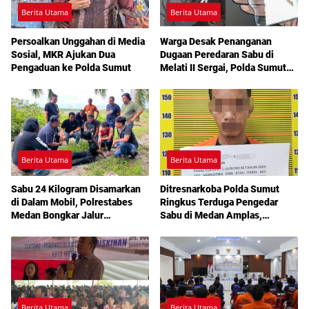
Berita Utama
Berita Utama
Persoalkan Unggahan di Media
Warga Desak Penanganan
Sosial, MKR Ajukan Dua
Dugaan Peredaran Sabu di
Pengaduan ke Polda Sumut
Melati II Sergai, Polda Sumut
Diminta Turun Tangan
Berita Utama
Berita Utama
Sabu 24 Kilogram Disamarkan
Ditresnarkoba Polda Sumut
di Dalam Mobil, Polrestabes
Ringkus Terduga Pengedar
Medan Bongkar Jalur
Sabu di Medan Amplas,
Pengiriman Aceh-Jakarta
Belasan Paket Narkotika Disita
Berita Utama
Berita Utama