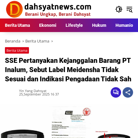
Langsung
ke
konten
Berita Utama
Ekonomi
Lifestyle
Hukum
Humaniora
Beranda
Berita Utama
Berita Utama
SSE Pertanyakan Kejanggalan Barang PT
Inalum, Sebut Label Meidensha Tidak
Sesuai dan Indikasi Pengadaan Tidak Sah
Yin Yang Dahsyat
25,September 2025 16 37