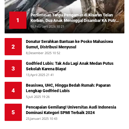
Perlintasan Tanpa Pengaman di Kisaran Telan
1
Korban, Dua Anak Meninggal Disambar KA Putri
Deli
16,Februari 2026 10 21
Donatur Serahkan Bantuan ke Posko Mahasiswa
2
Sumut, Distribusi Menyusul
8,Desember 2025 10 52
Godfried Lubis: Tak Ada Lagi Anak Medan Putus
3
Sekolah Karena Biaya!
13,April 2025 21 41
Beasiswa, UHC, Hingga Bedah Rumah: Paparan
4
Lengkap Godfried Lubis
5,Juli 2025 19 26
Pencapaian Gemilang! Universitas Audi Indonesia
5
Dominasi Kategori SPMI Terbaik 2024
23,Januari 2025 10 43