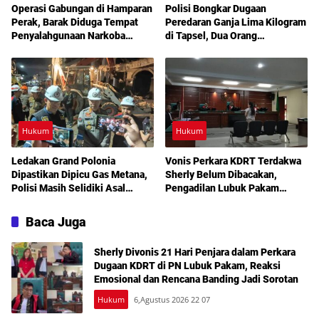
Operasi Gabungan di Hamparan
Polisi Bongkar Dugaan
Perak, Barak Diduga Tempat
Peredaran Ganja Lima Kilogram
Penyalahgunaan Narkoba
di Tapsel, Dua Orang
Dibakar Aparat
Diamankan
Hukum
Hukum
Ledakan Grand Polonia
Vonis Perkara KDRT Terdakwa
Dipastikan Dipicu Gas Metana,
Sherly Belum Dibacakan,
Polisi Masih Selidiki Asal
Pengadilan Lubuk Pakam
Kebocoran
Tetapkan Sidang Lanjutan
Akhir Juli
Baca Juga
Sherly Divonis 21 Hari Penjara dalam Perkara
Dugaan KDRT di PN Lubuk Pakam, Reaksi
Emosional dan Rencana Banding Jadi Sorotan
Hukum
6,Agustus 2026 22 07