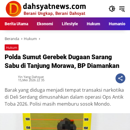
Langsung
ke
konten
Berita Utama
Ekonomi
Lifestyle
Hukum
Humaniora
Beranda
Hukum
Hukum
Polda Sumut Gerebek Dugaan Sarang
Sabu di Tanjung Morawa, BP Diamankan
Yin Yang Dahsyat
15,Mei 2026 22 35
Barak yang diduga menjadi tempat transaksi narkotika
di Deli Serdang dimusnahkan dalam operasi Ops Antik
Toba 2026. Polisi masih memburu sosok Mondo.