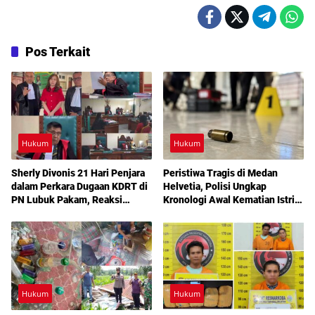
Pos Terkait
Hukum
Hukum
Sherly Divonis 21 Hari Penjara
Peristiwa Tragis di Medan
dalam Perkara Dugaan KDRT di
Helvetia, Polisi Ungkap
PN Lubuk Pakam, Reaksi
Kronologi Awal Kematian Istri
Emosional dan Rencana
Anggota Polri
Banding Jadi Sorotan
Hukum
Hukum