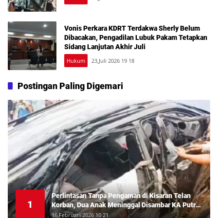
Vonis Perkara KDRT Terdakwa Sherly Belum
Dibacakan, Pengadilan Lubuk Pakam Tetapkan
Sidang Lanjutan Akhir Juli
Hukum
23,Juli 2026 19 18
Postingan Paling Digemari
Perlintasan Tanpa Pengaman di Kisaran Telan
1
Korban, Dua Anak Meninggal Disambar KA Putri
Deli
16,Februari 2026 10 21