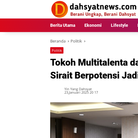
Langsung
ke
konten
Berita Utama
Ekonomi
Lifestyle
Beranda
Politik
Politik
Tokoh Multitalenta d
Sirait Berpotensi Ja
Yin Yang Dahsyat
23,Januari 2025 20 17