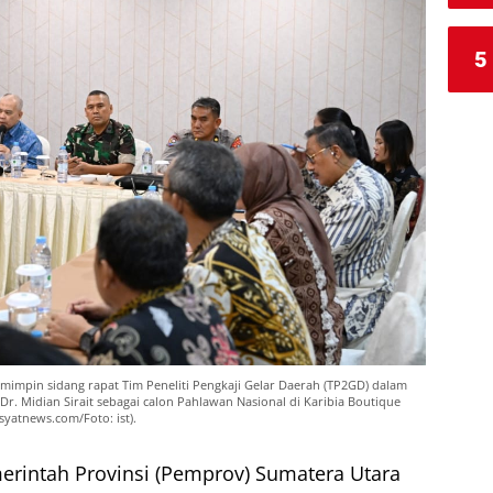
5
mimpin sidang rapat Tim Peneliti Pengkaji Gelar Daerah (TP2GD) dalam
r. Midian Sirait sebagai calon Pahlawan Nasional di Karibia Boutique
syatnews.com/Foto: ist).
rintah Provinsi (Pemprov) Sumatera Utara