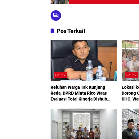
Pos Terkait
Politik
Politik
Keluhan Warga Tak Kunjung
Lokasi k
Reda, DPRD Minta Rico Waas
Dorong O
Evaluasi Total Kinerja Dishub
UHC, Wa
Medan
Maksimal
Bermoda