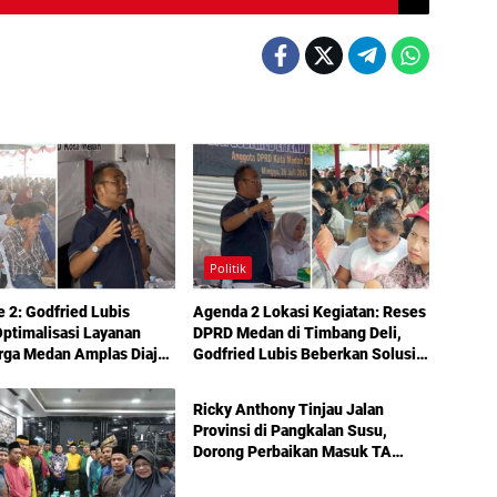
Politik
e 2: Godfried Lubis
Agenda 2 Lokasi Kegiatan: Reses
ptimalisasi Layanan
DPRD Medan di Timbang Deli,
rga Medan Amplas Diajak
Godfried Lubis Beberkan Solusi
Politik
kan Hak Berobat Gratis
Bantuan Warga hingga Layanan
l KTP
Kesehatan Gratis
Ricky Anthony Tinjau Jalan
Provinsi di Pangkalan Susu,
Dorong Perbaikan Masuk TA
2027