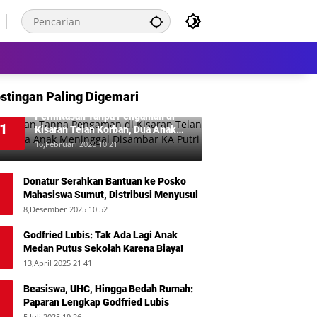
stingan Paling Digemari
Perlintasan Tanpa Pengaman di
1
Kisaran Telan Korban, Dua Anak
Meninggal Disambar KA Putri Deli
16,Februari 2026 10 21
Donatur Serahkan Bantuan ke Posko
Mahasiswa Sumut, Distribusi Menyusul
8,Desember 2025 10 52
Godfried Lubis: Tak Ada Lagi Anak
Medan Putus Sekolah Karena Biaya!
13,April 2025 21 41
Beasiswa, UHC, Hingga Bedah Rumah:
Paparan Lengkap Godfried Lubis
5,Juli 2025 19 26