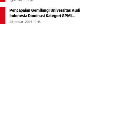
Pencapaian Gemilang! Universitas Audi
Indonesia Dominasi Kategori SPMI
Terbaik 2024
23,Januari 2025 10 43