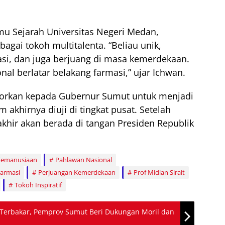
lmu Sejarah Universitas Negeri Medan,
bagai tokoh multitalenta. “Beliau unik,
masi, dan juga berjuang di masa kemerdekaan.
al berlatar belakang farmasi,” ujar Ichwan.
aporkan kepada Gubernur Sumut untuk menjadi
 akhirnya diuji di tingkat pusat. Setelah
khir akan berada di tangan Presiden Republik
 Kemanusiaan
Pahlawan Nasional
Farmasi
Perjuangan Kemerdekaan
Prof Midian Sirait
Tokoh Inspiratif
erbakar, Pemprov Sumut Beri Dukungan Moril dan