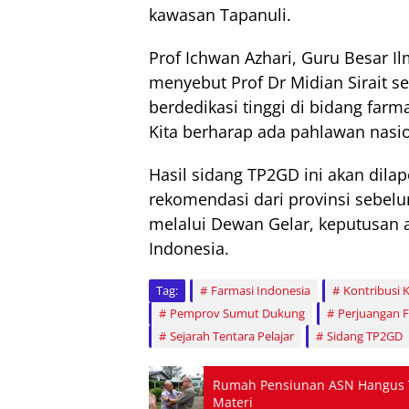
kawasan Tapanuli.
Prof Ichwan Azhari, Guru Besar I
menyebut Prof Dr Midian Sirait se
berdedikasi tinggi di bidang far
Kita berharap ada pahlawan nasion
Hasil sidang TP2GD ini akan dil
rekomendasi dari provinsi sebelum
melalui Dewan Gelar, keputusan a
Indonesia.
Tag:
Farmasi Indonesia
Kontribusi
Pemprov Sumut Dukung
Perjuangan 
Sejarah Tentara Pelajar
Sidang TP2GD
Rumah Pensiunan ASN Hangus T
Materi