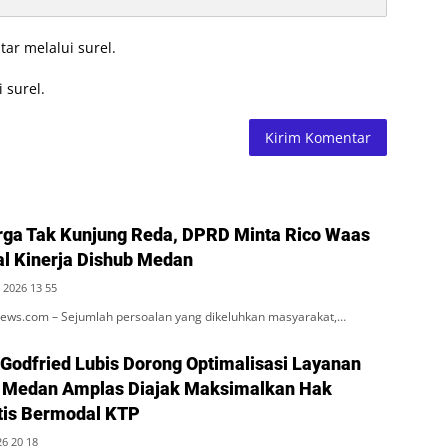
tar melalui surel.
 surel.
ga Tak Kunjung Reda, DPRD Minta Rico Waas
al Kinerja Dishub Medan
 2026 13 55
ws.com – Sejumlah persoalan yang dikeluhkan masyarakat,…
 Godfried Lubis Dorong Optimalisasi Layanan
 Medan Amplas Diajak Maksimalkan Hak
tis Bermodal KTP
26 20 18