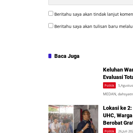
Beritahu saya akan tindak lanjut komen
Beritahu saya akan tulisan baru melalui
Baca Juga
Keluhan War
Evaluasi Tot
Politik
5,Agustus
MEDAN, dahsyatne
Lokasi ke 2:
UHC, Warga
Berobat Gra
Politik
26,Juli 20