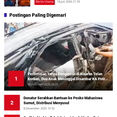
Berita Utama
18,Juli 2026 21 53
Postingan Paling Digemari
Perlintasan Tanpa Pengaman di Kisaran Telan
1
Korban, Dua Anak Meninggal Disambar KA Putri
Deli
16,Februari 2026 10 21
Donatur Serahkan Bantuan ke Posko Mahasiswa
2
Sumut, Distribusi Menyusul
8,Desember 2025 10 52