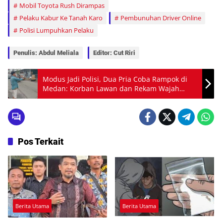
Mobil Toyota Rush Dirampas
Pelaku Kabur Ke Tanah Karo
Pembunuhan Driver Online
Polisi Lumpuhkan Pelaku
Penulis: Abdul Meliala
Editor: Cut Riri
Modus Jadi Polisi, Dua Pria Coba Rampok di
Medan: Korban Lawan dan Rekam Wajah
Pelaku
Pos Terkait
Berita Utama
Berita Utama