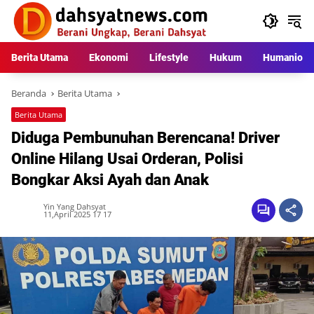
Langsung
ke
konten
Berita Utama
Ekonomi
Lifestyle
Hukum
Humaniora
Beranda
Berita Utama
Berita Utama
Diduga Pembunuhan Berencana! Driver
Online Hilang Usai Orderan, Polisi
Bongkar Aksi Ayah dan Anak
Yin Yang Dahsyat
11,April 2025 17 17