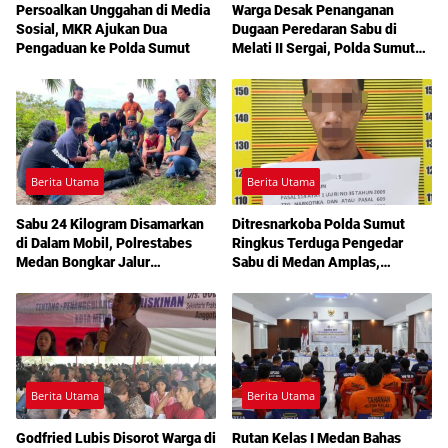
Persoalkan Unggahan di Media
Warga Desak Penanganan
Sosial, MKR Ajukan Dua
Dugaan Peredaran Sabu di
Pengaduan ke Polda Sumut
Melati II Sergai, Polda Sumut
Diminta Turun Tangan
Berita Utama
Berita Utama
Sabu 24 Kilogram Disamarkan
Ditresnarkoba Polda Sumut
di Dalam Mobil, Polrestabes
Ringkus Terduga Pengedar
Medan Bongkar Jalur
Sabu di Medan Amplas,
Pengiriman Aceh-Jakarta
Belasan Paket Narkotika Disita
Berita Utama
Berita Utama
Godfried Lubis Disorot Warga di
Rutan Kelas I Medan Bahas