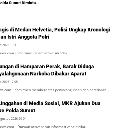
Polda Sumut Diminta
angan
agis di Medan Helvetia, Polisi Ungkap Kronologi
n Istri Anggota Polri
s 2026 19 31
s.com – Informasi dalam artikel ini tidak…
ungan di Hamparan Perak, Barak Diduga
alahgunaan Narkoba Dibakar Aparat
s 2026 17 05
news.com – Komitmen memberantas penyalahgunaan dan peredaran…
Unggahan di Media Sosial, MKR Ajukan Dua
ke Polda Sumut
Agustus 2026 20 04
ws.com – Dugaan penyebaran informasi yang dinilai…