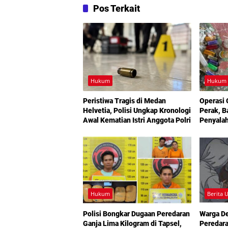
Pos Terkait
Hukum
Hukum
Peristiwa Tragis di Medan
Operasi
Helvetia, Polisi Ungkap Kronologi
Perak, B
Awal Kematian Istri Anggota Polri
Penyala
Aparat
Hukum
Berita 
Polisi Bongkar Dugaan Peredaran
Warga D
Ganja Lima Kilogram di Tapsel,
Peredara