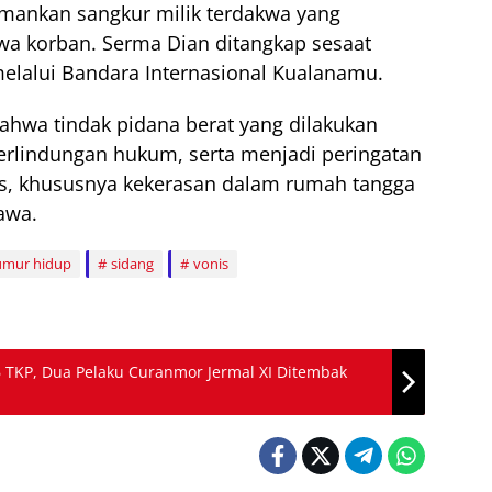
mankan sangkur milik terdakwa yang
a korban. Serma Dian ditangkap sesaat
melalui Bandara Internasional Kualanamu.
ahwa tindak pidana berat yang dilakukan
perlindungan hukum, serta menjadi peringatan
us, khususnya kekerasan dalam rumah tangga
awa.
umur hidup
sidang
vonis
6 TKP, Dua Pelaku Curanmor Jermal XI Ditembak