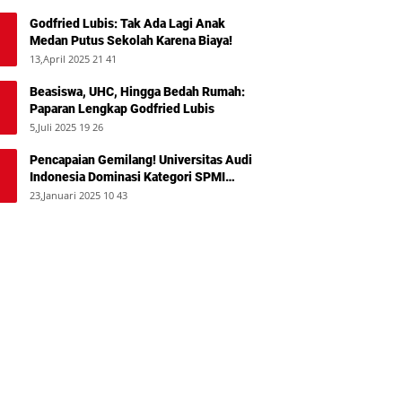
Godfried Lubis: Tak Ada Lagi Anak
Medan Putus Sekolah Karena Biaya!
13,April 2025 21 41
Beasiswa, UHC, Hingga Bedah Rumah:
Paparan Lengkap Godfried Lubis
5,Juli 2025 19 26
Pencapaian Gemilang! Universitas Audi
Indonesia Dominasi Kategori SPMI
Terbaik 2024
23,Januari 2025 10 43