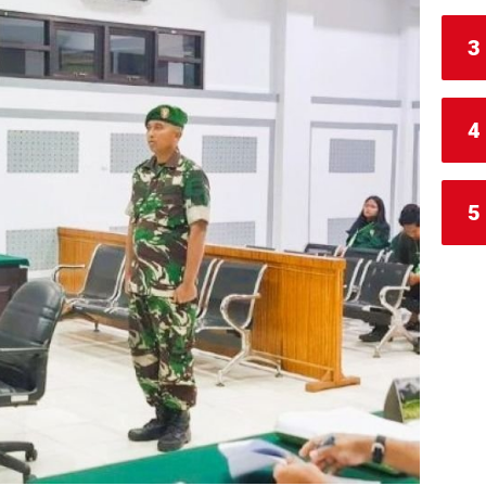
3
4
5