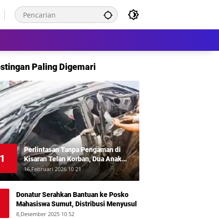
stingan Paling Digemari
Perlintasan Tanpa Pengaman di
1
Kisaran Telan Korban, Dua Anak
Meninggal Disambar KA Putri Deli
16,Februari 2026 10 21
Donatur Serahkan Bantuan ke Posko
Mahasiswa Sumut, Distribusi Menyusul
8,Desember 2025 10 52