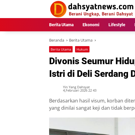
Langsung
ke
konten
Berita Utama
Ekonomi
Lifestyle
Beranda
Berita Utama
Berita Utama
Hukum
Divonis Seumur Hidu
Istri di Deli Serdang 
Yin Yang Dahsyat
4,Februari 2026 22 43
Berdasarkan hasil visum, korban dit
yang dinilai sangat keji dan tidak be