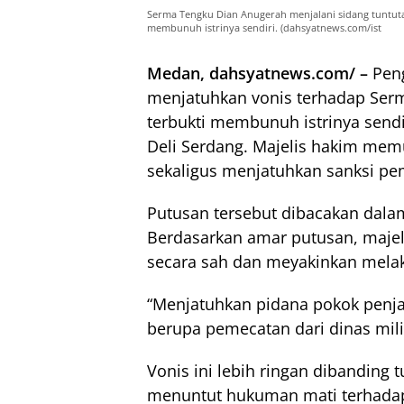
Serma Tengku Dian Anugerah menjalani sidang tuntutan
membunuh istrinya sendiri. (dahsyatnews.com/ist
Medan, dahsyatnews.com/ –
Peng
menjatuhkan vonis terhadap Serm
terbukti membunuh istrinya sendir
Deli Serdang. Majelis hakim me
sekaligus menjatuhkan sanksi pem
Putusan tersebut dibacakan dalam
Berdasarkan amar putusan, majel
secara sah dan meyakinkan mel
“Menjatuhkan pidana pokok penj
berupa pemecatan dari dinas mili
Vonis ini lebih ringan dibanding 
menuntut hukuman mati terhadap 