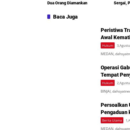
Dua Orang Diamankan
Sergai, 
Turun T
Baca Juga
Peristiwa Tr
Awal Kematia
Hukum
3,Agustu
MEDAN, dahsyatnew
Operasi Gab
Tempat Peny
Hukum
2,Agustu
BINJAI, dahsyat
Persoalkan 
Pengaduan 
Berita Utama
1,
MEDAN, dahsyatne