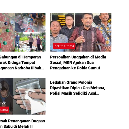
Berita Utama
 Gabungan di Hamparan
Persoalkan Unggahan di Media
arak Diduga Tempat
Sosial, MKR Ajukan Dua
hgunaan Narkoba Dibakar
Pengaduan ke Polda Sumut
Hukum
Ledakan Grand Polonia
Dipastikan Dipicu Gas Metana,
Polisi Masih Selidiki Asal
Kebocoran
Utama
esak Penanganan Dugaan
n Sabu di Melati II