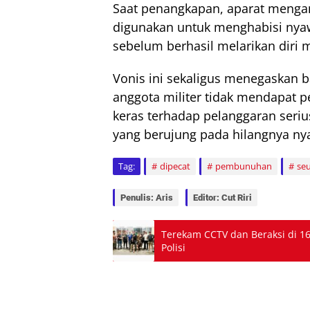
Saat penangkapan, aparat menga
digunakan untuk menghabisi nyaw
sebelum berhasil melarikan diri 
Vonis ini sekaligus menegaskan b
anggota militer tidak mendapat 
keras terhadap pelanggaran seri
yang berujung pada hilangnya ny
Tag:
dipecat
pembunuhan
se
Penulis: Aris
Editor: Cut Riri
Terekam CCTV dan Beraksi di 1
Polisi