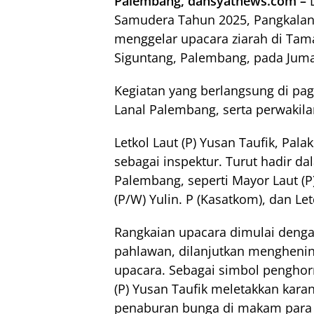
Palembang, dahsyatnews.com –
D
Samudera Tahun 2025, Pangkalan 
menggelar upacara ziarah di Tam
Siguntang, Palembang, pada Jumat
Kegiatan yang berlangsung di pagi 
Lanal Palembang, serta perwakilan
Letkol Laut (P) Yusan Taufik, Pa
sebagai inspektur. Turut hadir d
Palembang, seperti Mayor Laut (P)
(P/W) Yulin. P (Kasatkom), dan Le
Rangkaian upacara dimulai deng
pahlawan, dilanjutkan menghenin
upacara. Sebagai simbol penghorm
(P) Yusan Taufik meletakkan kara
penaburan bunga di makam para p