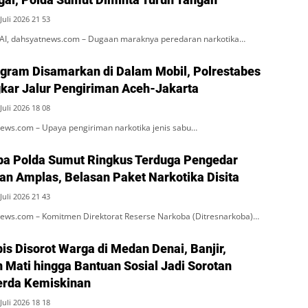
Juli 2026 21 53
, dahsyatnews.com – Dugaan maraknya peredaran narkotika…
ogram Disamarkan di Dalam Mobil, Polrestabes
ar Jalur Pengiriman Aceh-Jakarta
Juli 2026 18 08
ws.com – Upaya pengiriman narkotika jenis sabu…
ba Polda Sumut Ringkus Terduga Pengedar
an Amplas, Belasan Paket Narkotika Disita
Juli 2026 21 43
ws.com – Komitmen Direktorat Reserse Narkoba (Ditresnarkoba)…
is Disorot Warga di Medan Denai, Banjir,
 Mati hingga Bantuan Sosial Jadi Sorotan
erda Kemiskinan
Juli 2026 18 18