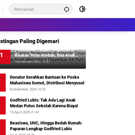
stingan Paling Digemari
Perlintasan Tanpa Pengaman di
1
Kisaran Telan Korban, Dua Anak
Meninggal Disambar KA Putri Deli
16,Februari 2026 10 21
Donatur Serahkan Bantuan ke Posko
Mahasiswa Sumut, Distribusi Menyusul
8,Desember 2025 10 52
Godfried Lubis: Tak Ada Lagi Anak
Medan Putus Sekolah Karena Biaya!
13,April 2025 21 41
Beasiswa, UHC, Hingga Bedah Rumah:
Paparan Lengkap Godfried Lubis
5,Juli 2025 19 26