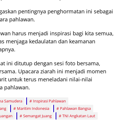
egaskan pentingnya penghormatan ini sebagai
para pahlawan.
wan harus menjadi inspirasi bagi kita semua,
as menjaga kedaulatan dan keamanan
apnya.
t ini ditutup dengan sesi foto bersama,
rsama. Upacara ziarah ini menjadi momen
urit untuk terus meneladani nilai-nilai
a pahlawan.
ma Samudera
Inspirasi Pahlawan
bang
Maritim Indonesia
Pahlawan Bangsa
juangan
Semangat Juang
TNI Angkatan Laut