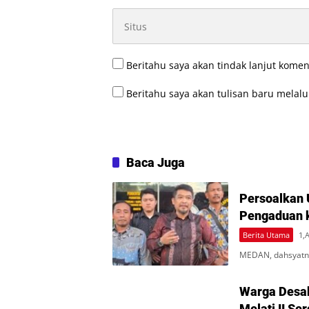
Beritahu saya akan tindak lanjut komen
Beritahu saya akan tulisan baru melalui
Baca Juga
Persoalkan 
Pengaduan 
Berita Utama
1,
MEDAN, dahsyatne
Warga Desa
Melati II Se