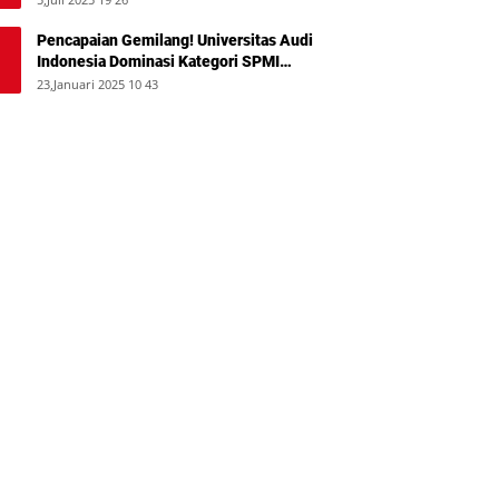
Pencapaian Gemilang! Universitas Audi
Indonesia Dominasi Kategori SPMI
Terbaik 2024
23,Januari 2025 10 43