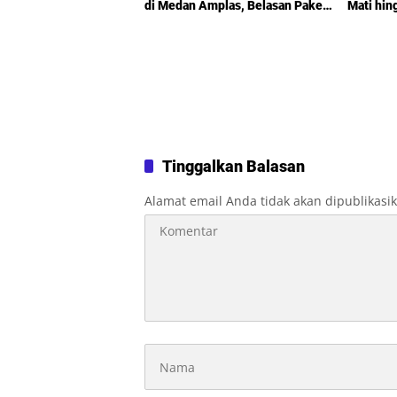
di Medan Amplas, Belasan Paket
Mati hin
Narkotika Disita
Sorotan
Kemiski
Tinggalkan Balasan
Alamat email Anda tidak akan dipublikasi