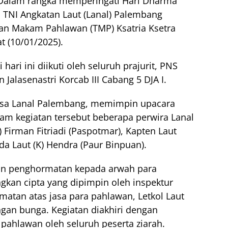
alam rangka memperingati Hari Dharma
TNI Angkatan Laut (Lanal) Palembang
an Makam Pahlawan (TMP) Ksatria Ksetra
 (10/01/2025).
hari ini diikuti oleh seluruh prajurit, PNS
 Jalasenastri Korcab III Cabang 5 DJA I.
laksa Lanal Palembang, memimpin upacara
alam kegiatan tersebut beberapa perwira Lanal
 Firman Fitriadi (Paspotmar), Kapten Laut
tda Laut (K) Hendra (Paur Binpuan).
an penghormatan kepada arwah para
gkan cipta yang dipimpin oleh inspektur
atan atas jasa para pahlawan, Letkol Laut
ngan bunga. Kegiatan diakhiri dengan
ahlawan oleh seluruh peserta ziarah.