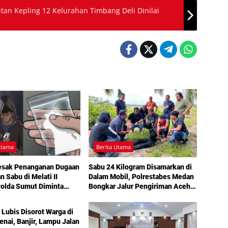
tan Kepling 12 Kelurahan Timbang Deli Dinilai
Utama
Berita Utama
esak Penanganan Dugaan
Sabu 24 Kilogram Disamarkan di
n Sabu di Melati II
Dalam Mobil, Polrestabes Medan
Polda Sumut Diminta
Bongkar Jalur Pengiriman Aceh-
Utama
angan
Jakarta
 Lubis Disorot Warga di
nai, Banjir, Lampu Jalan