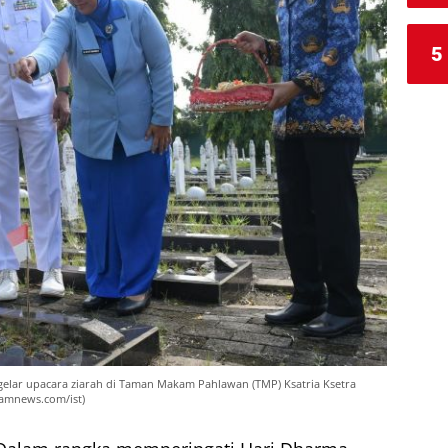
5
elar upacara ziarah di Taman Makam Pahlawan (TMP) Ksatria Ksetra
gamnews.com/ist)