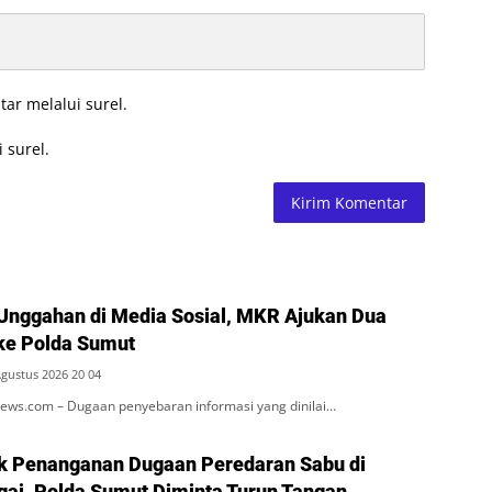
tar melalui surel.
 surel.
Unggahan di Media Sosial, MKR Ajukan Dua
ke Polda Sumut
Agustus 2026 20 04
ws.com – Dugaan penyebaran informasi yang dinilai…
k Penanganan Dugaan Peredaran Sabu di
rgai, Polda Sumut Diminta Turun Tangan