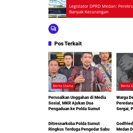
Legislator DPRD Medan: Perekru
Banyak Kecurangan
Pos Terkait
Berita Utama
Berita 
Persoalkan Unggahan di Media
Warga D
Sosial, MKR Ajukan Dua
Peredara
Pengaduan ke Polda Sumut
Sergai, 
Berita Utama
Berita 
Turun T
Ditresnarkoba Polda Sumut
Godfried
Ringkus Terduga Pengedar Sabu
Medan De