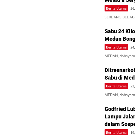
Berita Utama
26,
SERDANG BEDAGAI
Sabu 24 Kil
Medan Bongk
Berita Utama
24,
MEDAN, dahsyatne
Ditresnarko
Sabu di Med
Berita Utama
22,
MEDAN, dahsyatne
Godfried Lub
Lampu Jalan
dalam Sosp
Berita Utama
19,