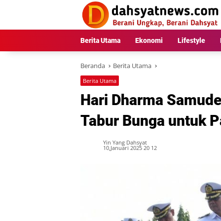
Langsung
ke
konten
Berita Utama
Ekonomi
Lifestyle
Beranda
Berita Utama
Berita Utama
Hari Dharma Samude
Tabur Bunga untuk P
Yin Yang Dahsyat
10,Januari 2025 20 12