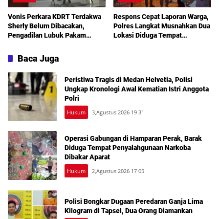
Vonis Perkara KDRT Terdakwa
Respons Cepat Laporan Warga,
Sherly Belum Dibacakan,
Polres Langkat Musnahkan Dua
Pengadilan Lubuk Pakam
Lokasi Diduga Tempat
Tetapkan Sidang Lanjutan
Penyalahgunaan Narkotika
Akhir Juli
Baca Juga
Peristiwa Tragis di Medan Helvetia, Polisi
Ungkap Kronologi Awal Kematian Istri Anggota
Polri
Hukum
3,Agustus 2026 19 31
Operasi Gabungan di Hamparan Perak, Barak
Diduga Tempat Penyalahgunaan Narkoba
Dibakar Aparat
Hukum
2,Agustus 2026 17 05
Polisi Bongkar Dugaan Peredaran Ganja Lima
Kilogram di Tapsel, Dua Orang Diamankan