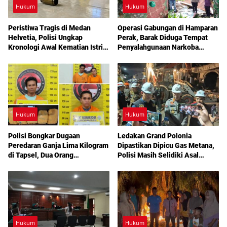
Hukum
Hukum
Peristiwa Tragis di Medan
Operasi Gabungan di Hamparan
Helvetia, Polisi Ungkap
Perak, Barak Diduga Tempat
Kronologi Awal Kematian Istri
Penyalahgunaan Narkoba
Anggota Polri
Dibakar Aparat
Hukum
Hukum
Polisi Bongkar Dugaan
Ledakan Grand Polonia
Peredaran Ganja Lima Kilogram
Dipastikan Dipicu Gas Metana,
di Tapsel, Dua Orang
Polisi Masih Selidiki Asal
Diamankan
Kebocoran
Hukum
Hukum