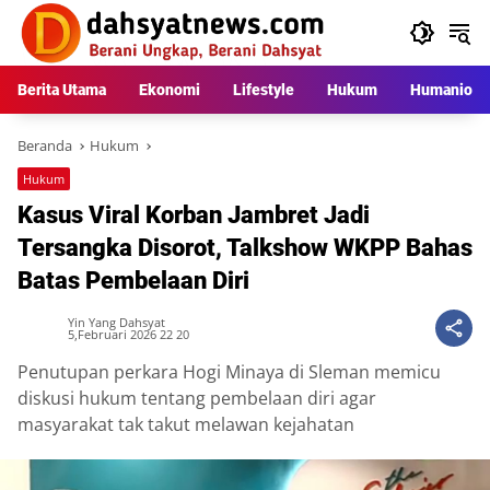
Langsung
ke
konten
Berita Utama
Ekonomi
Lifestyle
Hukum
Humaniora
Beranda
Hukum
Hukum
Kasus Viral Korban Jambret Jadi
Tersangka Disorot, Talkshow WKPP Bahas
Batas Pembelaan Diri
Yin Yang Dahsyat
5,Februari 2026 22 20
Penutupan perkara Hogi Minaya di Sleman memicu
diskusi hukum tentang pembelaan diri agar
masyarakat tak takut melawan kejahatan