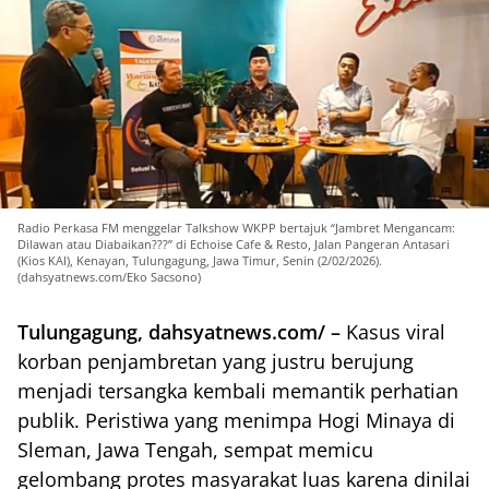
Radio Perkasa FM menggelar Talkshow WKPP bertajuk “Jambret Mengancam:
Dilawan atau Diabaikan???” di Echoise Cafe & Resto, Jalan Pangeran Antasari
(Kios KAI), Kenayan, Tulungagung, Jawa Timur, Senin (2/02/2026).
(dahsyatnews.com/Eko Sacsono)
Tulungagung, dahsyatnews.com/ –
Kasus viral
korban penjambretan yang justru berujung
menjadi tersangka kembali memantik perhatian
publik. Peristiwa yang menimpa Hogi Minaya di
Sleman, Jawa Tengah, sempat memicu
gelombang protes masyarakat luas karena dinilai