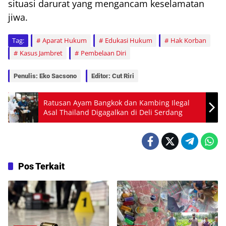
situasi darurat yang mengancam keselamatan
jiwa.
Tag:
Aparat Hukum
Edukasi Hukum
Hak Korban
Kasus Jambret
Pembelaan Diri
Penulis: Eko Sacsono
Editor: Cut Riri
Ratusan Ayam Bangkok dan Kambing Ilegal
Asal Thailand Digagalkan di Deli Serdang
Pos Terkait