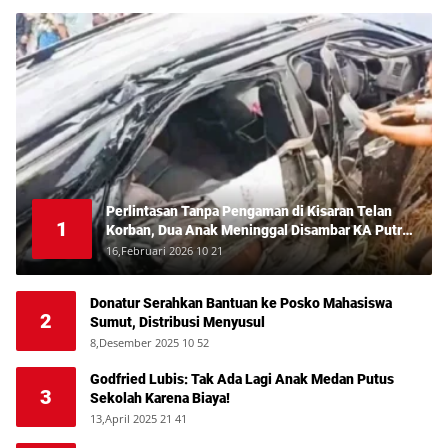
Perlintasan Tanpa Pengaman di Kisaran Telan
1
Korban, Dua Anak Meninggal Disambar KA Putri
Deli
16,Februari 2026 10 21
Donatur Serahkan Bantuan ke Posko Mahasiswa
2
Sumut, Distribusi Menyusul
8,Desember 2025 10 52
Godfried Lubis: Tak Ada Lagi Anak Medan Putus
3
Sekolah Karena Biaya!
13,April 2025 21 41