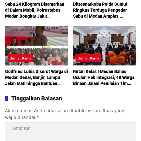
Sabu 24 Kilogram Disamarkan
Ditresnarkoba Polda Sumut
di Dalam Mobil, Polrestabes
Ringkus Terduga Pengedar
Medan Bongkar Jalur
Sabu di Medan Amplas,
Pengiriman Aceh-Jakarta
Belasan Paket Narkotika Disita
Berita Utama
Berita Utama
Godfried Lubis Disorot Warga di
Rutan Kelas I Medan Bahas
Medan Denai, Banjir, Lampu
Usulan Hak Integrasi, 48 Warga
Jalan Mati hingga Bantuan
Binaan Jalani Penilaian Tim
Sosial Jadi Sorotan dalam
TPP
Sosperda Kemiskinan
Tinggalkan Balasan
Alamat email Anda tidak akan dipublikasikan.
Ruas yang
wajib ditandai
*