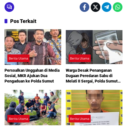
Pos Terkait
Berita Utama
Berita Utama
Persoalkan Unggahan di Media
Warga Desak Penanganan
Sosial, MKR Ajukan Dua
Dugaan Peredaran Sabu di
Pengaduan ke Polda Sumut
Melati II Sergai, Polda Sumut
Diminta Turun Tangan
Berita Utama
Berita Utama