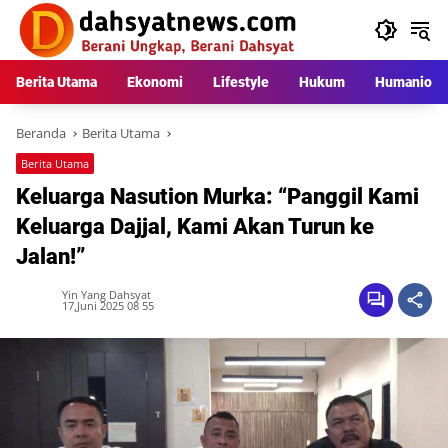
Langsung
ke
konten
Berita Utama
Ekonomi
Lifestyle
Hukum
Humaniora
Beranda
Berita Utama
Berita Utama
Keluarga Nasution Murka: “Panggil Kami
Keluarga Dajjal, Kami Akan Turun ke
Jalan!”
Yin Yang Dahsyat
17,Juni 2025 08 55