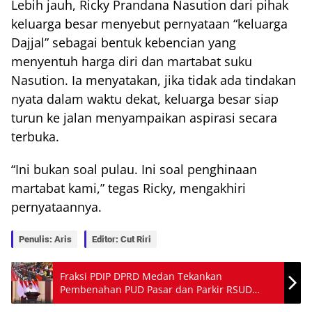
Lebih jauh, Ricky Prandana Nasution dari pihak
keluarga besar menyebut pernyataan “keluarga
Dajjal” sebagai bentuk kebencian yang
menyentuh harga diri dan martabat suku
Nasution. Ia menyatakan, jika tidak ada tindakan
nyata dalam waktu dekat, keluarga besar siap
turun ke jalan menyampaikan aspirasi secara
terbuka.
“Ini bukan soal pulau. Ini soal penghinaan
martabat kami,” tegas Ricky, mengakhiri
pernyataannya.
Penulis: Aris
Editor: Cut Riri
Fraksi PDIP DPRD Medan Tekankan
Pembenahan PUD Pasar dan Parkir RSUD
Pirngadi di Rapat Paripurna