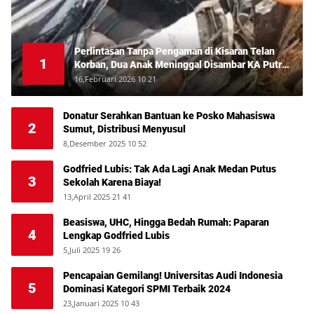
Perlintasan Tanpa Pengaman di Kisaran Telan
1
Korban, Dua Anak Meninggal Disambar KA Putri
Deli
16,Februari 2026 10 21
Donatur Serahkan Bantuan ke Posko Mahasiswa
2
Sumut, Distribusi Menyusul
8,Desember 2025 10 52
Godfried Lubis: Tak Ada Lagi Anak Medan Putus
3
Sekolah Karena Biaya!
13,April 2025 21 41
Beasiswa, UHC, Hingga Bedah Rumah: Paparan
4
Lengkap Godfried Lubis
5,Juli 2025 19 26
Pencapaian Gemilang! Universitas Audi Indonesia
5
Dominasi Kategori SPMI Terbaik 2024
23,Januari 2025 10 43