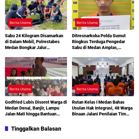
Berita Utama
Berita Utama
Sabu 24 Kilogram Disamarkan
Ditresnarkoba Polda Sumut
di Dalam Mobil, Polrestabes
Ringkus Terduga Pengedar
Medan Bongkar Jalur
Sabu di Medan Amplas,
Pengiriman Aceh-Jakarta
Belasan Paket Narkotika Disita
Berita Utama
Berita Utama
Godfried Lubis Disorot Warga di
Rutan Kelas I Medan Bahas
Medan Denai, Banjir, Lampu
Usulan Hak Integrasi, 48 Warga
Jalan Mati hingga Bantuan
Binaan Jalani Penilaian Tim
Sosial Jadi Sorotan dalam
TPP
Sosperda Kemiskinan
Tinggalkan Balasan