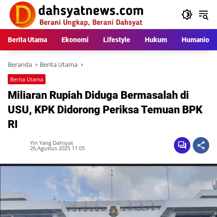
Langsung
ke
konten
Berita Utama
Ekonomi
Lifestyle
Hukum
Humaniora
Beranda
Berita Utama
Berita Utama
Miliaran Rupiah Diduga Bermasalah di
USU, KPK Didorong Periksa Temuan BPK
RI
Yin Yang Dahsyat
26,Agustus 2025 11 05