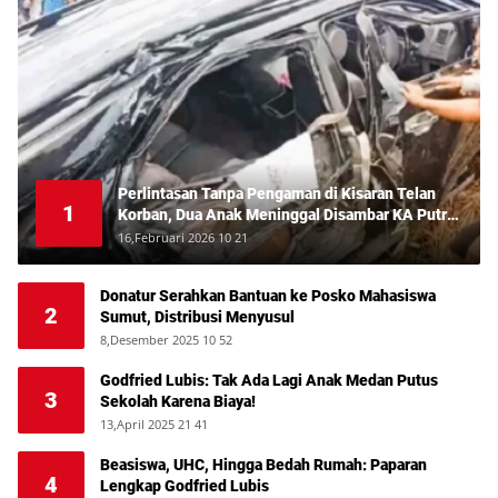
Perlintasan Tanpa Pengaman di Kisaran Telan
1
Korban, Dua Anak Meninggal Disambar KA Putri
Deli
16,Februari 2026 10 21
Donatur Serahkan Bantuan ke Posko Mahasiswa
2
Sumut, Distribusi Menyusul
8,Desember 2025 10 52
Godfried Lubis: Tak Ada Lagi Anak Medan Putus
3
Sekolah Karena Biaya!
13,April 2025 21 41
Beasiswa, UHC, Hingga Bedah Rumah: Paparan
4
Lengkap Godfried Lubis