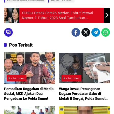
FGBSU Desak Pemko Medan Cabut Perwal
Nomor 1 Tahun 2023 Soal Tambahan
Penghasilan Guru
Pos Terkait
Berita Utama
Berita Utama
Persoalkan Unggahan di Media
Warga Desak Penanganan
Sosial, MKR Ajukan Dua
Dugaan Peredaran Sabu di
Pengaduan ke Polda Sumut
Melati II Sergai, Polda Sumut
Diminta Turun Tangan