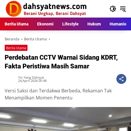
Langsung
ke
konten
Berita Utama
Ekonomi
Lifestyle
Hukum
Humaniora
Beranda
Berita Utama
Berita Utama
Perdebatan CCTV Warnai Sidang KDRT,
Fakta Peristiwa Masih Samar
Yin Yang Dahsyat
24,April 2026 00 48
Versi Saksi dan Terdakwa Berbeda, Rekaman Tak
Menampilkan Momen Penentu