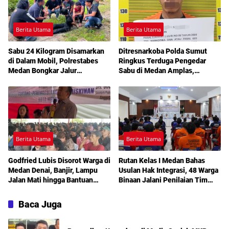
Berita Utama
Berita Utama
Sabu 24 Kilogram Disamarkan
Ditresnarkoba Polda Sumut
di Dalam Mobil, Polrestabes
Ringkus Terduga Pengedar
Medan Bongkar Jalur
Sabu di Medan Amplas,
Pengiriman Aceh-Jakarta
Belasan Paket Narkotika Disita
Berita Utama
Berita Utama
Godfried Lubis Disorot Warga di
Rutan Kelas I Medan Bahas
Medan Denai, Banjir, Lampu
Usulan Hak Integrasi, 48 Warga
Jalan Mati hingga Bantuan
Binaan Jalani Penilaian Tim
Sosial Jadi Sorotan dalam
TPP
Sosperda Kemiskinan
Baca Juga