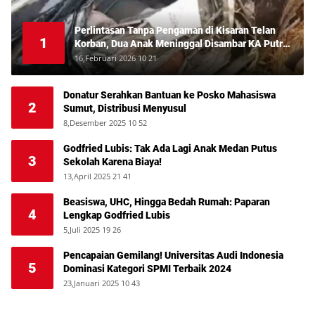
Perlintasan Tanpa Pengaman di Kisaran Telan
1
Korban, Dua Anak Meninggal Disambar KA Putri
Deli
16,Februari 2026 10 21
Donatur Serahkan Bantuan ke Posko Mahasiswa
2
Sumut, Distribusi Menyusul
8,Desember 2025 10 52
Godfried Lubis: Tak Ada Lagi Anak Medan Putus
3
Sekolah Karena Biaya!
13,April 2025 21 41
Beasiswa, UHC, Hingga Bedah Rumah: Paparan
4
Lengkap Godfried Lubis
5,Juli 2025 19 26
Pencapaian Gemilang! Universitas Audi Indonesia
5
Dominasi Kategori SPMI Terbaik 2024
23,Januari 2025 10 43