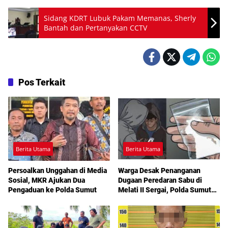
Sidang KDRT Lubuk Pakam Memanas, Sherly
Bantah dan Pertanyakan CCTV
Pos Terkait
Berita Utama
Berita Utama
Persoalkan Unggahan di Media
Warga Desak Penanganan
Sosial, MKR Ajukan Dua
Dugaan Peredaran Sabu di
Pengaduan ke Polda Sumut
Melati II Sergai, Polda Sumut
Diminta Turun Tangan