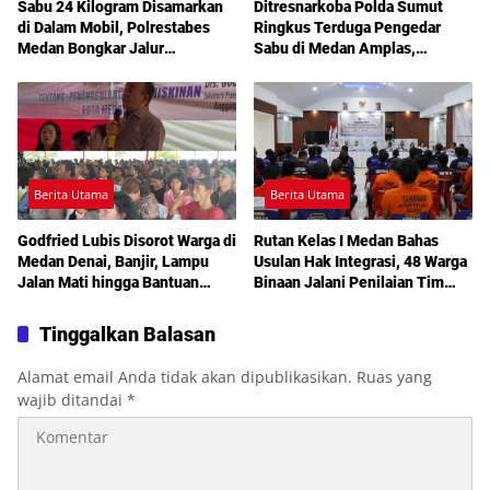
Sabu 24 Kilogram Disamarkan
Ditresnarkoba Polda Sumut
di Dalam Mobil, Polrestabes
Ringkus Terduga Pengedar
Medan Bongkar Jalur
Sabu di Medan Amplas,
Pengiriman Aceh-Jakarta
Belasan Paket Narkotika Disita
Berita Utama
Berita Utama
Godfried Lubis Disorot Warga di
Rutan Kelas I Medan Bahas
Medan Denai, Banjir, Lampu
Usulan Hak Integrasi, 48 Warga
Jalan Mati hingga Bantuan
Binaan Jalani Penilaian Tim
Sosial Jadi Sorotan dalam
TPP
Sosperda Kemiskinan
Tinggalkan Balasan
Alamat email Anda tidak akan dipublikasikan.
Ruas yang
wajib ditandai
*