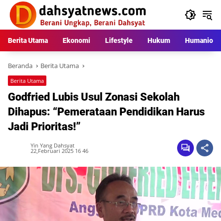
Langsung
ke
konten
Berita Utama
Ekonomi
Lifestyle
Hukum
Humaniora
Beranda
Berita Utama
Berita Utama
Godfried Lubis Usul Zonasi Sekolah
Dihapus: “Pemerataan Pendidikan Harus
Jadi Prioritas!”
Yin Yang Dahsyat
22,Februari 2025 16 46