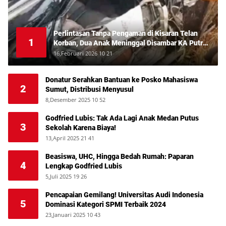
Perlintasan Tanpa Pengaman di Kisaran Telan
1
Korban, Dua Anak Meninggal Disambar KA Putri
Deli
16,Februari 2026 10 21
Donatur Serahkan Bantuan ke Posko Mahasiswa
2
Sumut, Distribusi Menyusul
8,Desember 2025 10 52
Godfried Lubis: Tak Ada Lagi Anak Medan Putus
3
Sekolah Karena Biaya!
13,April 2025 21 41
Beasiswa, UHC, Hingga Bedah Rumah: Paparan
4
Lengkap Godfried Lubis
5,Juli 2025 19 26
Pencapaian Gemilang! Universitas Audi Indonesia
5
Dominasi Kategori SPMI Terbaik 2024
23,Januari 2025 10 43