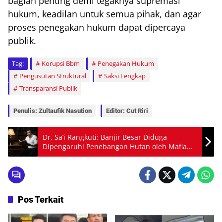
bagian penting demi tegaknya supremasi
hukum, keadilan untuk semua pihak, dan agar
proses penegakan hukum dapat dipercaya
publik.
Tag:
Korupsi Bbm
Penegakan Hukum
Pengusutan Struktural
Saksi Lengkap
Transparansi Publik
Penulis: Zultaufik Nasution
Editor: Cut Riri
Dr. Sa’i Rangkuti: Banjir Besar Diduga
Dipengaruhi Penebangan Hutan oleh Mafia
dan Ulah Tangan Manusia yang Kotor
Pos Terkait