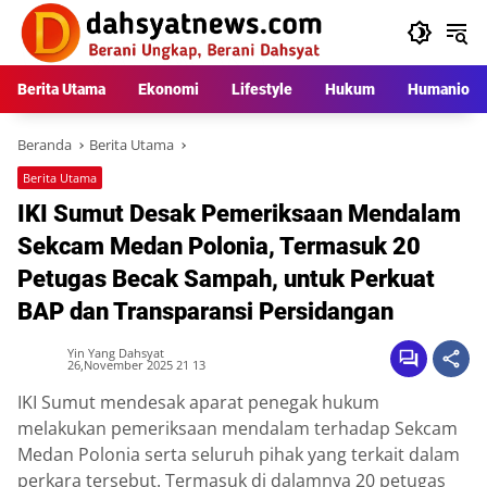
Langsung
ke
konten
Berita Utama
Ekonomi
Lifestyle
Hukum
Humaniora
Beranda
Berita Utama
Berita Utama
IKI Sumut Desak Pemeriksaan Mendalam
Sekcam Medan Polonia, Termasuk 20
Petugas Becak Sampah, untuk Perkuat
BAP dan Transparansi Persidangan
Yin Yang Dahsyat
26,November 2025 21 13
IKI Sumut mendesak aparat penegak hukum
melakukan pemeriksaan mendalam terhadap Sekcam
Medan Polonia serta seluruh pihak yang terkait dalam
perkara tersebut. Termasuk di dalamnya 20 petugas