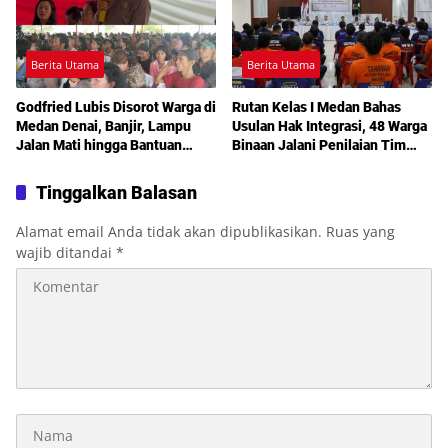
Berita Utama
Berita Utama
Godfried Lubis Disorot Warga di
Rutan Kelas I Medan Bahas
Medan Denai, Banjir, Lampu
Usulan Hak Integrasi, 48 Warga
Jalan Mati hingga Bantuan
Binaan Jalani Penilaian Tim
Sosial Jadi Sorotan dalam
TPP
Sosperda Kemiskinan
Tinggalkan Balasan
Alamat email Anda tidak akan dipublikasikan.
Ruas yang
wajib ditandai
*