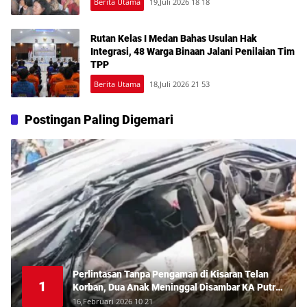
Berita Utama
19,Juli 2026 18 18
Rutan Kelas I Medan Bahas Usulan Hak
Integrasi, 48 Warga Binaan Jalani Penilaian Tim
TPP
Berita Utama
18,Juli 2026 21 53
Postingan Paling Digemari
Perlintasan Tanpa Pengaman di Kisaran Telan
1
Korban, Dua Anak Meninggal Disambar KA Putri
Deli
16,Februari 2026 10 21